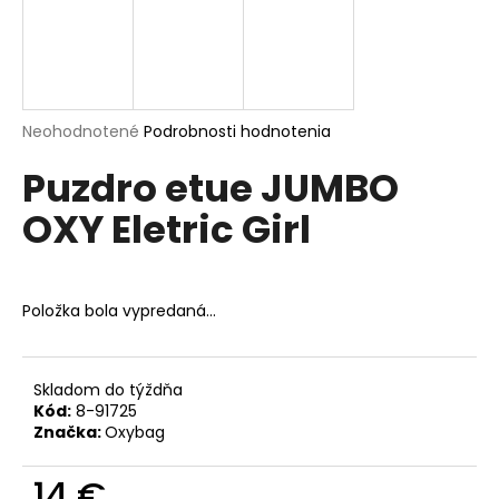
á
j
s
ť
Priemerné
Neohodnotené
Podrobnosti hodnotenia
?
hodnotenie
Puzdro etue JUMBO
produktu
je
OXY Eletric Girl
0,0
z
5
HĽADAŤ
hviezdičiek.
Položka bola vypredaná…
O
d
Skladom do týždňa
p
Kód:
8-91725
o
Značka:
Oxybag
r
ú
14 €