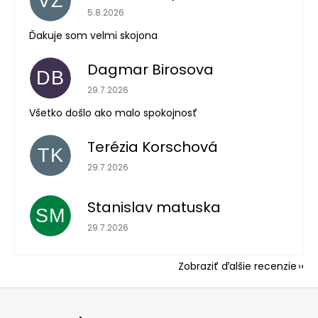
VZ
Hodnotenie obchodu je 5 z 5 hviezdičiek.
5.8.2026
Ďakuje som velmi skojona
Dagmar Birosova
DB
Hodnotenie obchodu je 5 z 5 hviezdičiek.
29.7.2026
Všetko došlo ako malo spokojnosť
Terézia Korschová
TK
Hodnotenie obchodu je 5 z 5 hviezdičiek.
29.7.2026
Stanislav matuska
SM
Hodnotenie obchodu je 5 z 5 hviezdičiek.
29.7.2026
Zobraziť ďalšie recenzie
Z
á