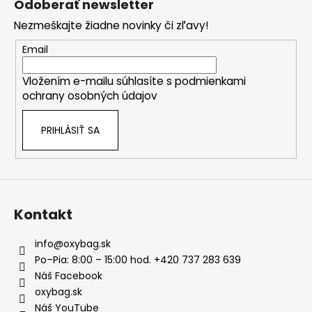
Odoberať newsletter
p
Nezmeškajte žiadne novinky či zľavy!
ä
t
Email
i
Vložením e-mailu súhlasíte s
podmienkami
e
ochrany osobných údajov
PRIHLÁSIŤ SA
Kontakt
info
@
oxybag.sk
Po–Pia: 8:00 – 15:00 hod. +420 737 283 639
Náš Facebook
oxybag.sk
Náš YouTube