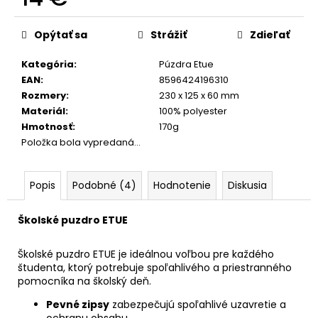
č
Jednotková
a
cena:
m
Opýtať sa
Strážiť
Zdieľať
e
Kategória
:
Púzdra Etue
EAN
:
8596424196310
BOX
Rozmery
:
230 x 125 x 60 mm
NA
Materiál
:
100% polyester
ZOŠITY
A5
Hmotnosť
:
170g
JUMBO
Položka bola vypredaná…
PLAYWORLD
PIXEL
4,60
Popis
Podobné (4)
Hodnotenie
Diskusia
€
Školské puzdro ETUE
Školské puzdro ETUE je ideálnou voľbou pre každého
študenta, ktorý potrebuje spoľahlivého a priestranného
pomocníka na školský deň.
Pevné zipsy
zabezpečujú spoľahlivé uzavretie a
ochranu obsahu.