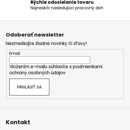
ý
Rýchle odosielanie tovaru
Najneskôr nasledujúci pracovný deň
p
i
s
Z
u
á
Odoberať newsletter
p
Nezmeškajte žiadne novinky či zľavy!
ä
t
Email
i
Vložením e-mailu súhlasíte s
podmienkami
e
ochrany osobných údajov
PRIHLÁSIŤ SA
Kontakt