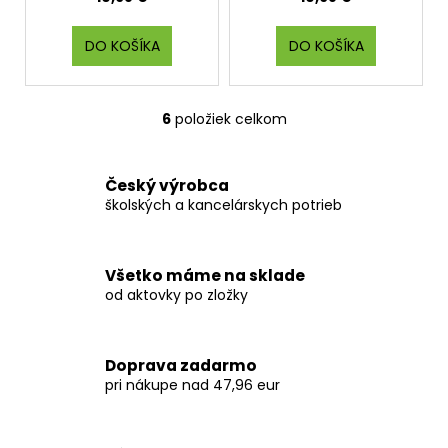
DO KOŠÍKA
DO KOŠÍKA
6
položiek celkom
O
v
l
Český výrobca
á
školských a kancelárskych potrieb
d
a
c
Všetko máme na sklade
i
od aktovky po zložky
e
p
r
Doprava zadarmo
v
pri nákupe nad 47,96 eur
k
y
v