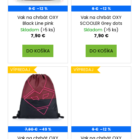
o
9 €
–12 %
9 €
–12 %
d
Vak na chrbát OXY
Vak na chrbát OXY
u
Black Line pink
SCOOLER Grey dots
k
Skladom
(>5 ks)
Skladom
(>5 ks)
t
7,90 €
7,90 €
o
v
DO KOŠÍKA
DO KOŠÍKA
VÝPREDAJ
VÝPREDAJ
7,90 €
–49 %
9 €
–12 %
Vak na chrbát OXY
Vak na chrbát OXY