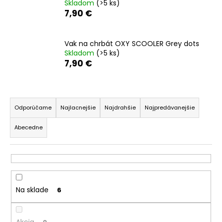
Skladom
(>5 ks)
á
7,90 €
j
s
Vak na chrbát OXY SCOOLER Grey dots
ť
Skladom
(>5 ks)
?
7,90 €
R
a
Odporúčame
Najlacnejšie
Najdrahšie
Najpredávanejšie
HĽADAŤ
d
Abecedne
e
n
O
i
d
e
p
p
o
Na sklade
6
r
r
o
ú