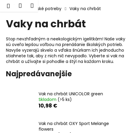
K
Prejsť
Hľadať
Nákupný
Menu
Prihlásenie
na
Domov
Školské potreby
Vaky na chrbát
o
obsah
Späť
Späť
košík
š
Vaky na chrbát
í
Č
k
o
Stop nevzhľadným a neekologickým igelitkám! Naše vaky
sú oveľa lepšou voľbou na prenášanie školských potrieb.
p
Navyše vyzerajú skvelo a vďaka šnúrkam ich jednoducho
o
stiahnete tak, aby z nich nič nevypadlo. Vyberte si vak na
chrbát a užívajte si pohodlie a štýl na každom kroku.
t
r
Najpredávanejšie
e
b
u
Vak na chrbát UNICOLOR green
Skladom
(>5 ks)
j
10,98 €
e
t
e
Vak na chrbát OXY Sport Melange
flowers
n