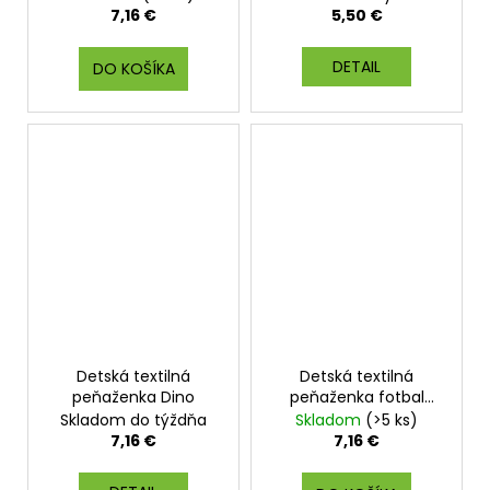
7,16 €
5,50 €
DETAIL
DO KOŠÍKA
Detská textilná
Detská textilná
peňaženka Dino
peňaženka fotbal
Championship
Skladom do týždňa
Skladom
(>5 ks)
7,16 €
7,16 €