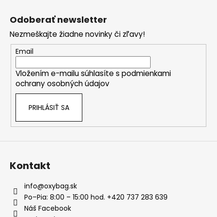
Z
á
Odoberať newsletter
p
Nezmeškajte žiadne novinky či zľavy!
ä
t
Email
i
Vložením e-mailu súhlasíte s
podmienkami
e
ochrany osobných údajov
PRIHLÁSIŤ SA
Kontakt
info
@
oxybag.sk
Po–Pia: 8:00 – 15:00 hod. +420 737 283 639
Náš Facebook