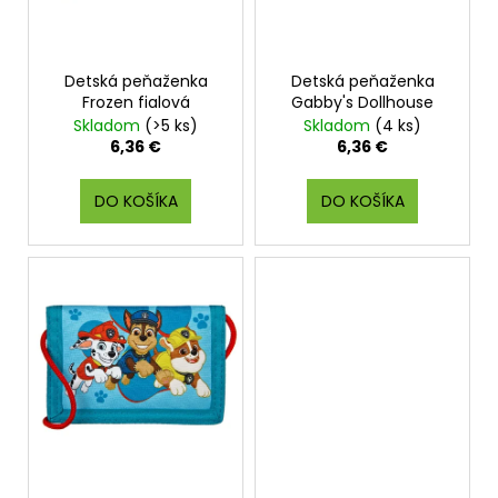
r
o
d
Detská peňaženka
Detská peňaženka
u
Frozen fialová
Gabby's Dollhouse
k
Skladom
(>5 ks)
Skladom
(4 ks)
t
6,36 €
6,36 €
o
v
DO KOŠÍKA
DO KOŠÍKA