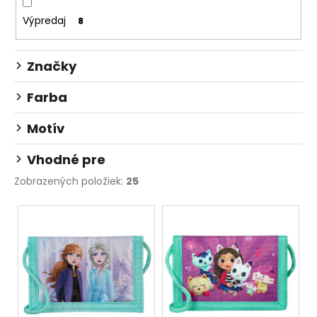
č
v
a
Výpredaj
8
m
e
Značky
ŠKOLSKÝ
Farba
SET
8-
DIELNY
Motív
OXY
JUMPER
Vhodné pre
KOLIBRÍK
FIALOVÝ
Zobrazených položiek:
25
128
€
V
ý
p
i
s
p