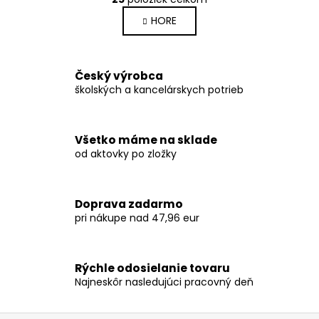
O
á
v
HORE
n
l
k
o
á
v
d
Český výrobca
a
a
školských a kancelárskych potrieb
n
c
i
i
e
e
Všetko máme na sklade
p
od aktovky po zložky
r
v
k
Doprava zadarmo
y
pri nákupe nad 47,96 eur
v
ý
p
Rýchle odosielanie tovaru
i
Najneskôr nasledujúci pracovný deň
s
u