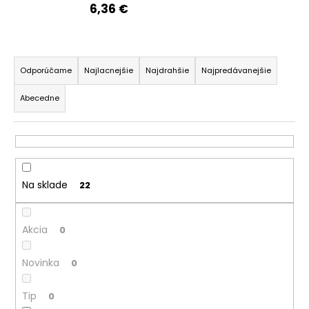
6,36 €
á
j
s
R
ť
a
Odporúčame
Najlacnejšie
Najdrahšie
Najpredávanejšie
?
d
Abecedne
e
n
i
e
HĽADAŤ
p
Na sklade
22
r
o
O
Akcia
d
0
d
p
u
Novinka
o
0
k
r
t
ú
Tip
0
o