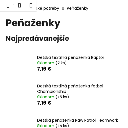
K
Prejsť
Hľadať
Nákupný
Menu
Prihlásenie
na
Domov
Školské potreby
Peňaženky
o
obsah
Späť
Späť
košík
š
Peňaženky
í
Č
k
Najpredávanejšie
o
p
o
Detská textilná peňaženka Raptor
t
Skladom
(2 ks)
r
7,16 €
e
b
Detská textilná peňaženka fotbal
u
Championship
j
Skladom
(>5 ks)
7,16 €
e
t
e
Detská peňaženka Paw Patrol Teamwork
Skladom
(>5 ks)
n