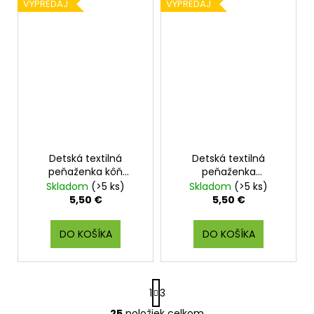
VÝPREDAJ
VÝPREDAJ
Detská textilná
Detská textilná
peňaženka kôň
peňaženka
romantic
maznáčikovia
Skladom
(>5 ks)
Skladom
(>5 ks)
5,50 €
5,50 €
DO KOŠÍKA
DO KOŠÍKA
S
1
3
t
r
25
položiek celkom