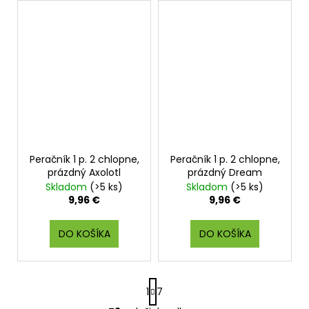
Peračník 1 p. 2 chlopne,
Peračník 1 p. 2 chlopne,
prázdný Axolotl
prázdný Dream
Skladom
(>5 ks)
Skladom
(>5 ks)
9,96 €
9,96 €
DO KOŠÍKA
DO KOŠÍKA
S
1
7
t