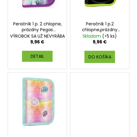
r
o
d
Peračník 1 p. 2 chlopne,
Peračník 1 p.2
u
prázdny Pegas
chlopne,prázdny
k
strieborný
Gamer
VÝROBOK SA UŽ NEVYRÁBA
Skladom
(>5 ks)
t
9,96 €
9,96 €
o
DETAIL
v
DO KOŠÍKA