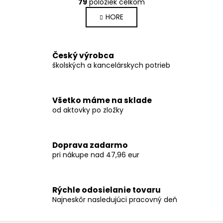
r
79
položiek celkom
O
á
v
HORE
n
l
k
o
á
v
d
Český výrobca
a
a
školských a kancelárskych potrieb
n
c
i
i
e
e
Všetko máme na sklade
p
od aktovky po zložky
r
v
k
Doprava zadarmo
y
pri nákupe nad 47,96 eur
v
ý
p
Rýchle odosielanie tovaru
i
Najneskôr nasledujúci pracovný deň
s
u