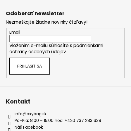
Z
á
Odoberať newsletter
p
Nezmeškajte žiadne novinky či zľavy!
ä
t
Email
i
Vložením e-mailu súhlasíte s
podmienkami
e
ochrany osobných údajov
PRIHLÁSIŤ SA
Kontakt
info
@
oxybag.sk
Po–Pia: 8:00 – 15:00 hod. +420 737 283 639
Náš Facebook