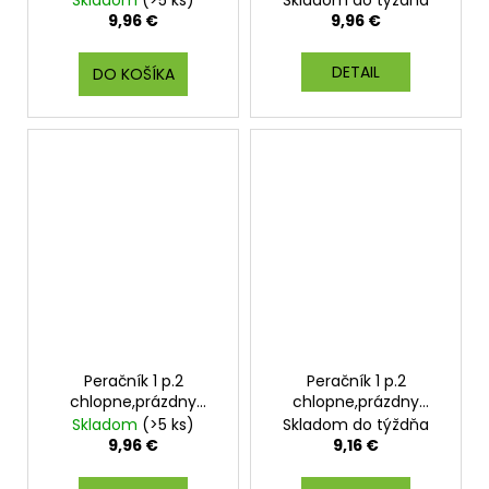
neon
9,96 €
9,96 €
DETAIL
DO KOŠÍKA
Peračník 1 p.2
Peračník 1 p.2
chlopne,prázdny
chlopne,prázdny
Space raketoplán
UNICOLOR Violet
Skladom
(>5 ks)
Skladom do týždňa
9,96 €
9,16 €