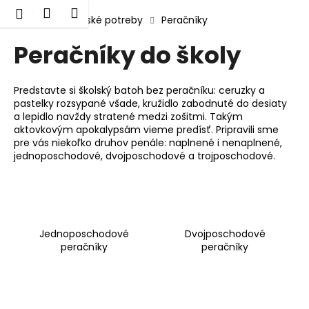
K
Prejsť
Hľadať
Nákupný
Menu
Prihlásenie
na
Domov
Školské potreby
Peračníky
o
obsah
Späť
Späť
košík
š
Peračníky do školy
í
Č
k
o
Predstavte si školský batoh bez peračníku: ceruzky a
pastelky rozsypané všade, kružidlo zabodnuté do desiaty
p
a lepidlo navždy stratené medzi zošitmi. Takým
o
aktovkovým apokalypsám vieme predísť. Pripravili sme
pre vás niekoľko druhov penále: naplnené i nenaplnené,
t
jednoposchodové, dvojposchodové a trojposchodové.
r
e
b
u
j
Jednoposchodové
Dvojposchodové
peračníky
peračníky
e
t
e
n