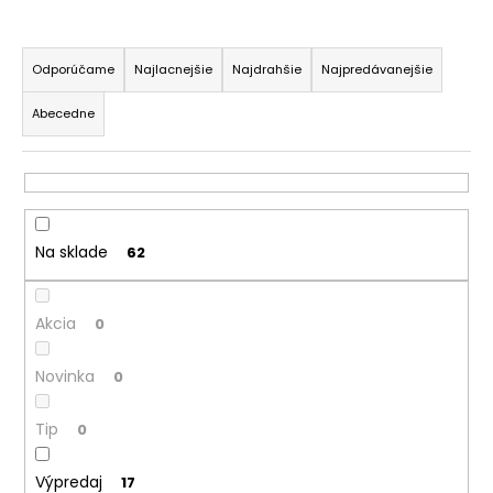
č
a
R
m
a
e
Odporúčame
Najlacnejšie
Najdrahšie
Najpredávanejšie
d
Abecedne
e
BOX
n
NA
DESIATU
i
S
e
PRIEHRADKOU
PLAYWORLD
p
PIXEL
Na sklade
62
r
5,56
o
€
Akcia
d
0
u
Novinka
0
k
t
Tip
0
o
v
Výpredaj
17