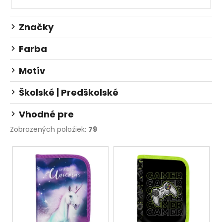
Značky
Farba
Motív
Školské | Predškolské
Vhodné pre
Zobrazených položiek:
79
V
ý
p
i
s
p