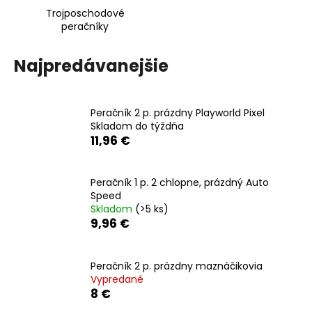
Trojposchodové
á
peračníky
j
s
Najpredávanejšie
ť
?
Peračník 2 p. prázdny Playworld Pixel
Skladom do týždňa
11,96 €
HĽADAŤ
Peračník 1 p. 2 chlopne, prázdný Auto
Speed
Skladom
(>5 ks)
O
9,96 €
d
p
o
Peračník 2 p. prázdny maznáčikovia
Vypredané
r
8 €
ú