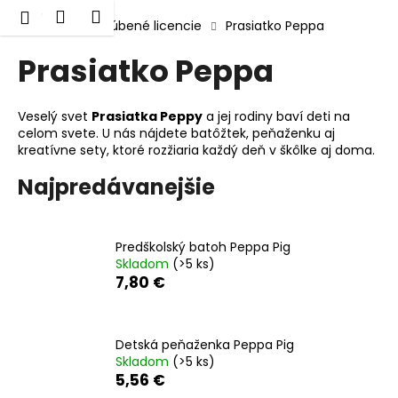
K
Prejsť
Hľadať
Nákupný
Menu
Prihlásenie
na
Domov
Obľúbené licencie
Prasiatko Peppa
o
obsah
Späť
Späť
košík
š
Prasiatko Peppa
í
Č
k
o
Veselý svet
Prasiatka Peppy
a jej rodiny baví deti na
celom svete. U nás nájdete batôžtek, peňaženku aj
p
kreatívne sety, ktoré rozžiaria každý deň v škôlke aj doma.
o
Najpredávanejšie
t
r
e
Predškolský batoh Peppa Pig
b
Skladom
(>5 ks)
u
7,80 €
j
e
Detská peňaženka Peppa Pig
t
Skladom
(>5 ks)
e
5,56 €
n