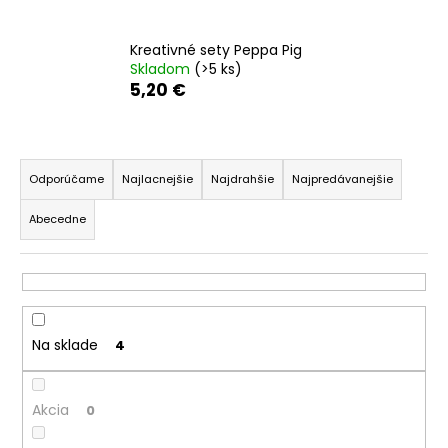
á
j
Kreativné sety Peppa Pig
Skladom
(>5 ks)
s
5,20 €
ť
?
R
a
Odporúčame
Najlacnejšie
Najdrahšie
Najpredávanejšie
d
Abecedne
e
HĽADAŤ
n
i
e
O
p
d
Na sklade
4
r
p
o
o
r
Akcia
d
0
ú
u