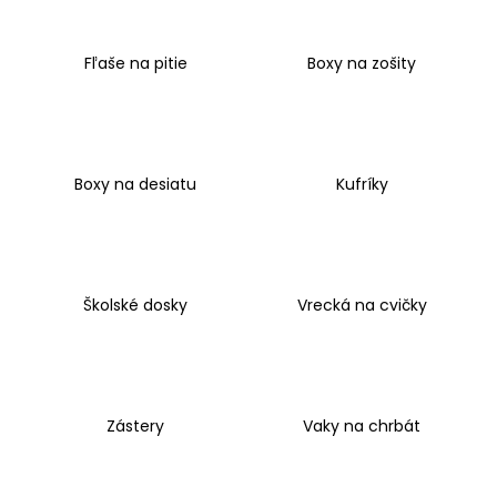
á
j
Fľaše na pitie
Boxy na zošity
s
ť
?
Boxy na desiatu
Kufríky
HĽADAŤ
Školské dosky
Vrecká na cvičky
O
d
p
o
Zástery
Vaky na chrbát
r
ú