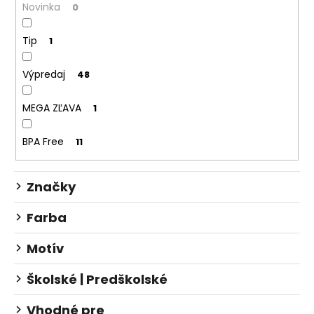
Novinka
0
k
t
Tip
1
o
v
Výpredaj
48
MEGA ZĽAVA
1
BPA Free
11
Značky
Farba
Motív
Školské | Predškolské
Vhodné pre