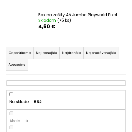
Box na zošity A5 Jumbo Playworld Pixel
Skladom
(>5 ks)
4,60 €
R
a
Odporúčame
Najlacnejšie
Najdrahšie
Najpredávanejšie
d
Abecedne
e
n
i
e
p
Na sklade
552
r
o
Akcia
d
0
u