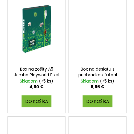
Box na zošity A5
Box na desiatu s
Jumbo Playworld Pixel
priehradkou futbal
Championship
Skladom
(>5 ks)
Skladom
(>5 ks)
4,60 €
5,56 €
DO KOŠÍKA
DO KOŠÍKA