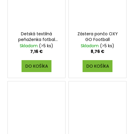
Detská textilná
Zástera pončo OXY
peňaženka fotbal
GO Football
Championship
Skladom
(>5 ks)
Skladom
(>5 ks)
7,16 €
8,76 €
DO KOŠÍKA
DO KOŠÍKA