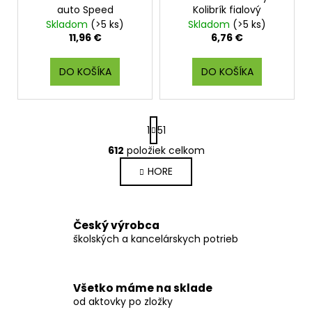
auto Speed
Kolibrík fialový
Skladom
(>5 ks)
Skladom
(>5 ks)
11,96 €
6,76 €
DO KOŠÍKA
DO KOŠÍKA
S
1
51
t
r
612
položiek celkom
O
á
v
HORE
n
l
k
o
á
v
d
Český výrobca
a
a
školských a kancelárskych potrieb
n
c
i
i
e
e
Všetko máme na sklade
p
od aktovky po zložky
r