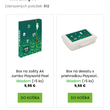
Zobrazených položiek:
612
V
ý
p
i
s
p
r
o
d
Box na zošity A4
Box na desiatu s
u
Jumbo Playworld Pixel
priehradkou Playworld
k
Pixel
Skladom
(>5 ks)
Skladom
(>5 ks)
t
5,96 €
5,56 €
o
v
DO KOŠÍKA
DO KOŠÍKA