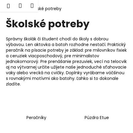
K
Prejsť
Hľadať
Nákupný
Menu
Prihlásenie
na
Domov
Školské potreby
o
obsah
Späť
Späť
košík
š
Školské potreby
í
Č
k
o
Správny školák či študent chodí do školy s dobrou
výbavou. Len aktovka a batoh rozhodne nestačí. Praktický
p
peračník na písacie potreby je základ: pre milovníkov fixiek
o
a ceruziek viacposchodový, pre minimalistov
jednokomorový. Pre prenášanie prezuviek, vecí na telocvik
t
aj na výtvarnej určite užijete naše jednoduché sťahovacie
r
vaky alebo vrecká na cvičky. Doplnky vyrábame väčšinou
e
s rovnakými motívmi ako batohy. Ľahko si to dokonale
zladíte.
b
u
j
e
t
Peračníky
Púzdra Etue
e
n