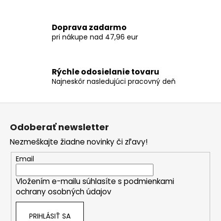
v
k
Doprava zadarmo
y
pri nákupe nad 47,96 eur
v
ý
p
Rýchle odosielanie tovaru
i
Najneskôr nasledujúci pracovný deň
s
u
Z
á
Odoberať newsletter
p
Nezmeškajte žiadne novinky či zľavy!
ä
t
Email
i
Vložením e-mailu súhlasíte s
podmienkami
e
ochrany osobných údajov
PRIHLÁSIŤ SA