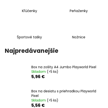
č
a
m
Kľúčenky
Peňaženky
e
ŠKOLSKÝ
SET
Športové tašky
Nožnice
8-
DIELNY
OXY
Najpredávanejšie
GO
FOOTBALL
CHAMPIONSHIP
130
Box na zošity A4 Jumbo Playworld Pixel
€
Skladom
(>5 ks)
5,96 €
Box na desiatu s priehradkou Playworld
Pixel
Skladom
(>5 ks)
5,56 €