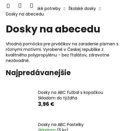
K
Prejsť
Hľadať
Nákupný
Menu
Prihlásenie
na
Domov
Školské potreby
Školské dosky
o
obsah
Dosky na abecedu
Späť
Späť
košík
š
í
Dosky na abecedu
Č
k
o
Vhodná pomôcka pre prváčikov na zaradenie písmen s
p
rôznymi motívmi. Vyrobené v Českej republike z
o
kvalitného polypropylénu - bez ftalátov, zdravotne
nezávadné.
t
r
Najpredávanejšie
e
b
u
Dosky na ABC futbal s kopačkou
Skladom do týždňa
j
3,96 €
e
t
e
Dosky na ABC Pastelky
n
Skladom
(5 ks)