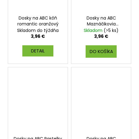
Dosky na ABC kôň
Dosky na ABC
romantic oranžový
Maznáčikovia
mačiatka
Skladom do týždňa
Skladom
(>5 ks)
3,96 €
3,96 €
DETAIL
DO KOŠÍKA
Dosky na ABC Pastelky
Dosky na ABC