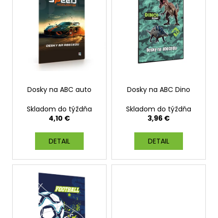
p
i
s
p
r
o
d
Dosky na ABC auto
Dosky na ABC Dino
u
k
Skladom do týždňa
Skladom do týždňa
t
4,10 €
3,96 €
o
DETAIL
DETAIL
v