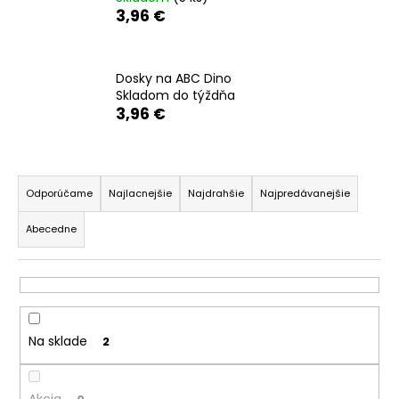
3,96 €
á
j
s
Dosky na ABC Dino
ť
Skladom do týždňa
?
3,96 €
R
a
Odporúčame
Najlacnejšie
Najdrahšie
Najpredávanejšie
HĽADAŤ
d
Abecedne
e
n
O
i
d
e
p
p
o
Na sklade
2
r
r
o
ú