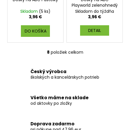
Playworld zelenohnedý
Skladom
(5 ks)
Skladom do týždňa
3,96 €
3,96 €
DETAIL
DO KOŠÍKA
8
položiek celkom
O
v
l
Český výrobca
á
školských a kancelárskych potrieb
d
a
c
Všetko máme na sklade
i
od aktovky po zložky
e
p
r
Doprava zadarmo
v
pri nákupe nad 47,96 eur