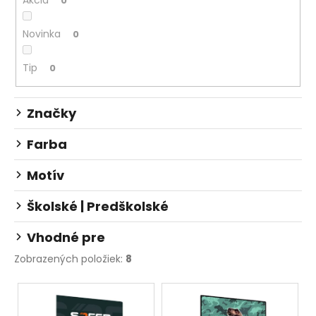
č
Akcia
d
0
a
u
m
Novinka
0
k
e
t
Tip
0
o
BOX
v
NA
Značky
ZOŠITY
A4
JUMBO
Farba
PLAYWORLD
PIXEL
Motív
5,96
€
Školské | Predškolské
Vhodné pre
Zobrazených položiek:
8
V
ý