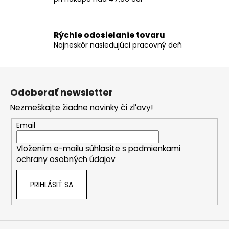
k
y
v
ý
Rýchle odosielanie tovaru
Najneskôr nasledujúci pracovný deň
p
i
s
Z
u
á
Odoberať newsletter
p
Nezmeškajte žiadne novinky či zľavy!
ä
t
Email
i
Vložením e-mailu súhlasíte s
podmienkami
e
ochrany osobných údajov
PRIHLÁSIŤ SA