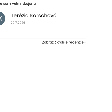
e som velmi skojona
Terézia Korschová
K
Hodnotenie obchodu je 5 z 5 hviezdičiek.
29.7.2026
Zobraziť ďalšie recenzie