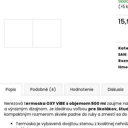
ŠKOLSKÝ SET 8-DIELNY OXY GO
BOX NA ZOŠITY
Skl
FOOTBALL CHAMPIONSHIP
(>5 
5,96 €
130 €
15
Jedn
cena
Kate
EAN
:
Roz
Hmo
Popis
Podobné (4)
Hodnotenie
Diskusia
Nerezová t
ermoska OXY ViBE s objemom 500 ml
zaujme na
a výrazným dizajnom. Je ideálnou voľbou
pre školákov, štu
kompaktným rozmerom skvele padne do ruky a zmestí sa d
Termoska je vybavená dvojitou stenou z kvalitnej nehrd