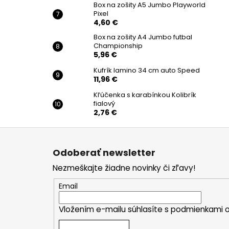
Box na zošity A5 Jumbo Playworld
Pixel
4,60 €
Box na zošity A4 Jumbo futbal
Championship
5,96 €
Kufrík lamino 34 cm auto Speed
11,96 €
Kľúčenka s karabínkou Kolibrík
fialový
2,76 €
Z
á
Odoberať newsletter
p
Nezmeškajte žiadne novinky či zľavy!
ä
t
Email
i
Vložením e-mailu súhlasíte s
podmienkami o
e