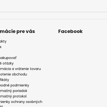
rmácie pre vás
Facebook
akty
s
nakupovať
é otázky
amácia a vrátenie tovaru
otenie obchodu
fikáty
odné podmienky
amačný poriadok
amačný protokol
ienky ochrany osobných
ov