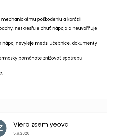
 mechanickému poškodeniu a korózii.
pachy, neskresľuje chuť nápoja a neuvoľňuje
sa nápoj nevyleje medzi učebnice, dokumenty
ermosky pomáhate znižovať spotrebu
e.
Viera zsemlyeova
Z
Hodnotenie obchodu je 5 z 5 hviezdičiek.
5.8.2026