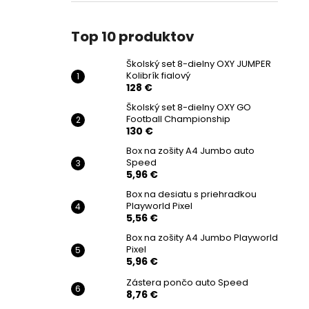
Top 10 produktov
Školský set 8-dielny OXY JUMPER
Kolibrík fialový
128 €
Školský set 8-dielny OXY GO
Football Championship
130 €
Box na zošity A4 Jumbo auto
Speed
5,96 €
Box na desiatu s priehradkou
Playworld Pixel
5,56 €
Box na zošity A4 Jumbo Playworld
Pixel
5,96 €
Zástera pončo auto Speed
8,76 €