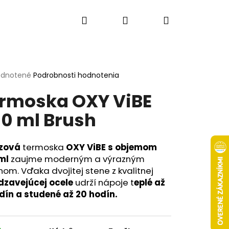
Hľadať
Prihlásenie
Nákupný
košík
erné
dnotené
Podrobnosti hodnotenia
tenie
rmoska OXY ViBE
ktu
0 ml Brush
ičiek.
zová
termoska
OXY ViBE s objemom
ml
zaujme moderným a výrazným
nom. Vďaka dvojitej stene z kvalitnej
dzavejúcej ocele
udrží nápoje t
eplé až
odín a studené až 20 hodín.
Nasledujúce