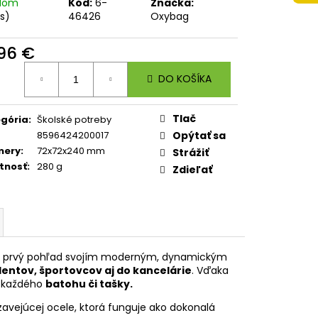
 A4 JUMBO AUTO SPEED
adom
Kód:
6-
Značka:
ks)
46426
Oxybag
,96 €
otková
DO KOŠÍKA
:
Tlač
gória
:
Školské potreby
8596424200017
Opýtať sa
mery
:
72x72x240 mm
Strážiť
tnosť
:
280 g
Zdieľať
 prvý pohľad svojím moderným, dynamickým
dentov, športovcov aj do kancelárie
. Vďaka
o každého
batohu či tašky.
zavejúcej ocele, ktorá funguje ako dokonalá