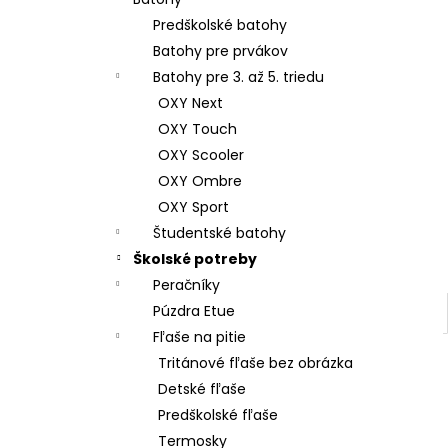
ŠKOLSKÝ SET 8-DIELNY OXY JUMPER
KOLIBRÍK FIALOVÝ
Predškolské batohy
128 €
Batohy pre prvákov
Batohy pre 3. až 5. triedu
OXY Next
OXY Touch
OXY Scooler
OXY Ombre
OXY Sport
Študentské batohy
Školské potreby
Peračníky
Púzdra Etue
Fľaše na pitie
Tritánové fľaše bez obrázka
Detské fľaše
Predškolské fľaše
Termosky