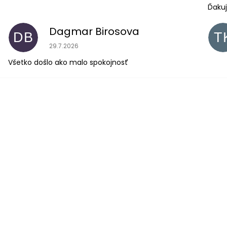
Ďakuj
Dagmar Birosova
DB
T
Hodnotenie obchodu je 5 z 5 hviezdičiek.
29.7.2026
Všetko došlo ako malo spokojnosť