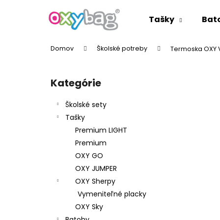
K
Prejsť
na
o
Tašky
Bat
obsah
Späť
Späť
š
do
do
í
Domov
Školské potreby
Termoska OXY V
k
obchodu
obchodu
B
o
Kategórie
Preskočiť
č
kategórie
n
Školské sety
ý
Tašky
p
Premium LIGHT
a
Premium
n
OXY GO
e
OXY JUMPER
l
OXY Sherpy
Vymeniteľné placky
OXY Sky
Batohy