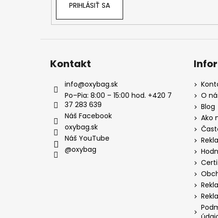
PRIHLÁSIŤ SA
Kontakt
Info
info
@
oxybag.sk
Kont
Po–Pia: 8:00 – 15:00 hod. +420 7
O ná
37 283 639
Blog
Náš Facebook
Ako 
oxybag.sk
Čast
Náš YouTube
Rekl
@oxybag
Hodn
Certi
Obch
Rekl
Rekl
Podm
údaj