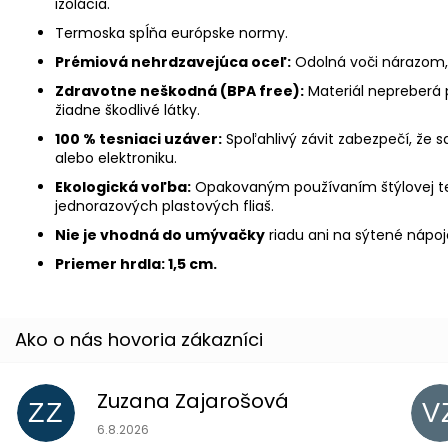
izolácia.
Termoska spĺňa európske normy.
Prémiová nehrdzavejúca oceľ:
Odolná voči nárazom,
Zdravotne neškodná (BPA free):
Materiál nepreberá 
žiadne škodlivé látky.
100 % tesniaci uzáver:
Spoľahlivý závit zabezpečí, že 
alebo elektroniku.
Ekologická voľba:
Opakovaným používaním štýlovej t
jednorazových plastových fliaš.
Nie je vhodná do umývačky
riadu ani na sýtené nápoj
Priemer hrdla: 1,5 cm.
Zuzana Zajarošová
ZZ
V
Hodnotenie obchodu je 5 z 5 hviezdičiek.
6.8.2026