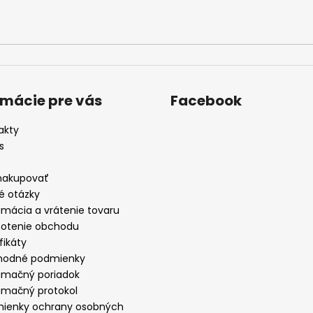
rmácie pre vás
Facebook
akty
s
nakupovať
é otázky
amácia a vrátenie tovaru
otenie obchodu
fikáty
odné podmienky
amačný poriadok
amačný protokol
ienky ochrany osobných