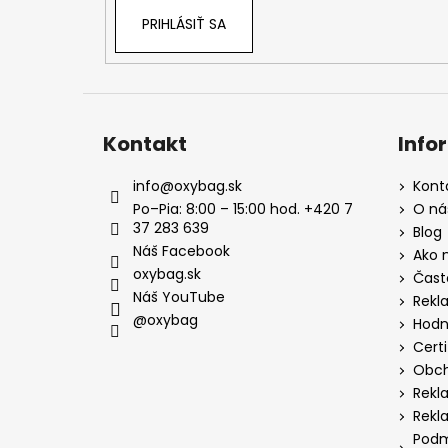
PRIHLÁSIŤ SA
Kontakt
Info
info
@
oxybag.sk
Kont
Po–Pia: 8:00 – 15:00 hod. +420 7
O ná
37 283 639
Blog
Náš Facebook
Ako 
oxybag.sk
Čast
Náš YouTube
Rekl
@oxybag
Hodn
Certi
Obch
Rekl
Rekl
Podm