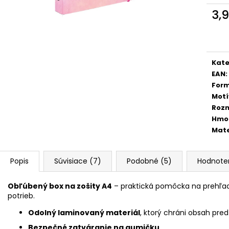
ŠKOLSKÝ SET 8-DIELNY OXY JUMPER
BOX NA ZOŠITY
KOLIBRÍK FIALOVÝ
PIXEL
3,
128 €
5,96 €
Jedn
cena
Kate
EAN
:
For
Motí
Roz
Hmo
Mate
Popis
Súvisiace (7)
Podobné (5)
Hodnote
Obľúbený box na zošity A4
– praktická pomôcka na prehľadn
potrieb.
Odolný laminovaný materiál
, ktorý chráni obsah pr
Bezpečné zatváranie na gumičku