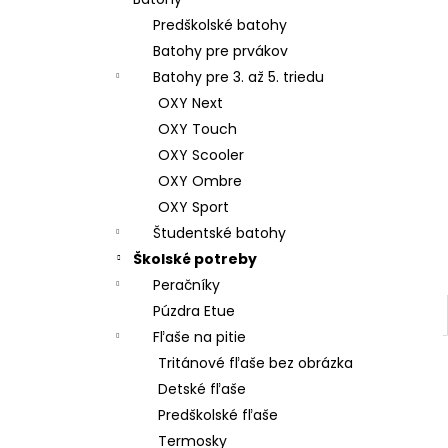
ŠKOLSKÝ SET 8-DIELNY OXY GO
FOOTBALL CHAMPIONSHIP
Predškolské batohy
130 €
Batohy pre prvákov
Batohy pre 3. až 5. triedu
OXY Next
OXY Touch
OXY Scooler
OXY Ombre
OXY Sport
Študentské batohy
Školské potreby
Peračníky
Púzdra Etue
Fľaše na pitie
Tritánové fľaše bez obrázka
Detské fľaše
Predškolské fľaše
Termosky