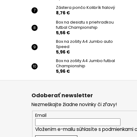
Zástera pončo Kolibrík fialový
8,76 €
Box na desiatu s priehradkou
futbal Championship
5,56 €
Box na zošity A4 Jumbo auto
Speed
5,96 €
Box na zošity A4 Jumbo futbal
Championship
5,96 €
Z
á
Odoberať newsletter
p
Nezmeškajte žiadne novinky či zľavy!
ä
t
Email
i
Vložením e-mailu súhlasíte s
podmienkami o
e