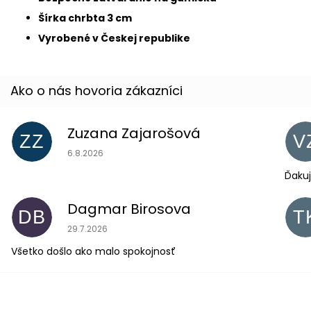
Šírka chrbta 3 cm
Vyrobené v Českej republike
Zuzana Zajarošová
ZZ
V
Hodnotenie obchodu je 5 z 5 hviezdičiek.
6.8.2026
Ďakuj
Dagmar Birosova
DB
T
Hodnotenie obchodu je 5 z 5 hviezdičiek.
29.7.2026
Všetko došlo ako malo spokojnosť