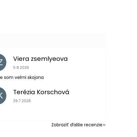
Viera zsemlyeova
Z
Hodnotenie obchodu je 5 z 5 hviezdičiek.
5.8.2026
e som velmi skojona
Terézia Korschová
K
Hodnotenie obchodu je 5 z 5 hviezdičiek.
29.7.2026
Zobraziť ďalšie recenzie