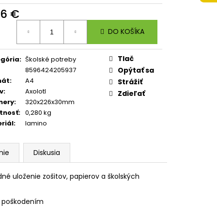
 A4 JUMBO PLAYWORLD
96 €
otková
DO KOŠÍKA
:
Tlač
gória
:
Školské potreby
8596424205937
Opýtať sa
mát
:
A4
Strážiť
v
:
Axolotl
Zdieľať
mery
:
320x226x30mm
tnosť
:
0,280 kg
riál
:
lamino
nie
Diskusia
é uloženie zošitov, papierov a školských
ed poškodením