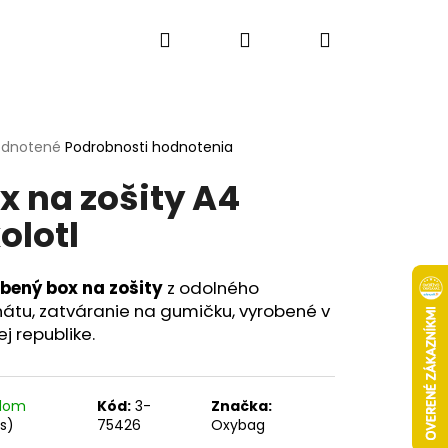
Hľadať
Prihlásenie
Nákupný
košík
erné
dnotené
Podrobnosti hodnotenia
tenie
x na zošity A4
ktu
olotl
ičiek.
bený box na zošity
z odolného
átu, zatváranie na gumičku, vyrobené v
j republike.
Nasledujúce
adom
Kód:
3-
Značka:
ks)
75426
Oxybag