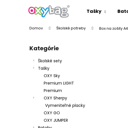
K
Prejsť
na
o
Tašky
Bat
obsah
Späť
Späť
š
do
do
í
Domov
Školské potreby
Box na zošity A4
k
obchodu
obchodu
B
o
Kategórie
Preskočiť
č
kategórie
n
Školské sety
ý
Tašky
p
OXY Sky
a
Premium LIGHT
n
Premium
e
OXY Sherpy
l
Vymeniteľné placky
OXY GO
OXY JUMPER
Batohy