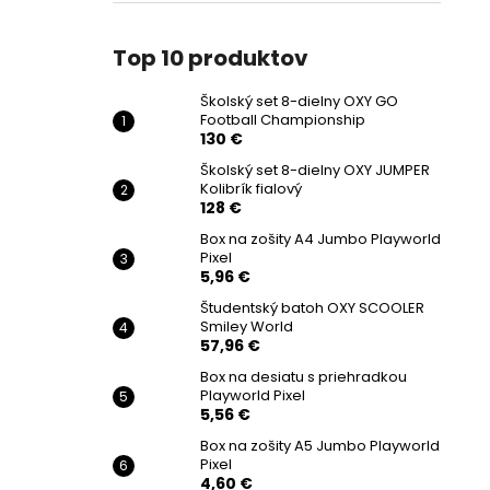
Top 10 produktov
Školský set 8-dielny OXY GO
Football Championship
130 €
Školský set 8-dielny OXY JUMPER
Kolibrík fialový
128 €
Box na zošity A4 Jumbo Playworld
Pixel
5,96 €
Študentský batoh OXY SCOOLER
Smiley World
57,96 €
Box na desiatu s priehradkou
Playworld Pixel
5,56 €
Box na zošity A5 Jumbo Playworld
Pixel
4,60 €