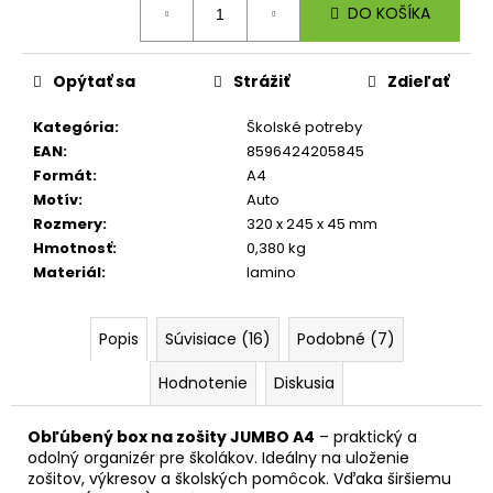
č
DO KOŠÍKA
cena:
a
m
e
Opýtať sa
Strážiť
Zdieľať
Kategória
:
Školské potreby
BOX
EAN
:
8596424205845
NA
Formát
:
A4
ZOŠITY
A4
Motív
:
Auto
JUMBO
Rozmery
:
320 x 245 x 45 mm
PLAYWORLD
Hmotnosť
:
0,380 kg
PIXEL
Materiál
:
lamino
5,96
€
Popis
Súvisiace (16)
Podobné (7)
Hodnotenie
Diskusia
Obľúbený box na zošity JUMBO A4
– praktický a
odolný organizér pre školákov. Ideálny na uloženie
zošitov, výkresov a školských pomôcok. Vďaka širšiemu