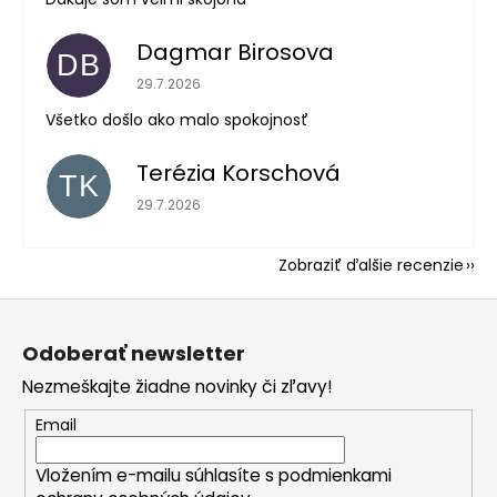
Dagmar Birosova
DB
Hodnotenie obchodu je 5 z 5 hviezdičiek.
29.7.2026
Všetko došlo ako malo spokojnosť
Terézia Korschová
TK
Hodnotenie obchodu je 5 z 5 hviezdičiek.
29.7.2026
Zobraziť ďalšie recenzie
Z
á
Odoberať newsletter
p
Nezmeškajte žiadne novinky či zľavy!
ä
t
Email
i
Vložením e-mailu súhlasíte s
podmienkami
e