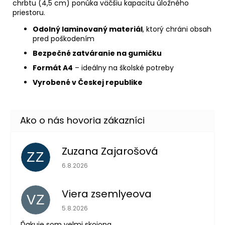
chrbtu (4,5 cm) ponúka väčšiu kapacitu úložného
priestoru.
Odolný laminovaný materiál
, ktorý chráni obsah
pred poškodením
Bezpečné zatváranie na gumičku
Formát A4
– ideálny na školské potreby
Vyrobené v Českej republike
Zuzana Zajarošová
ZZ
Hodnotenie obchodu je 5 z 5 hviezdičiek.
6.8.2026
Viera zsemlyeova
VZ
Hodnotenie obchodu je 5 z 5 hviezdičiek.
5.8.2026
Ďakuje som velmi skojona