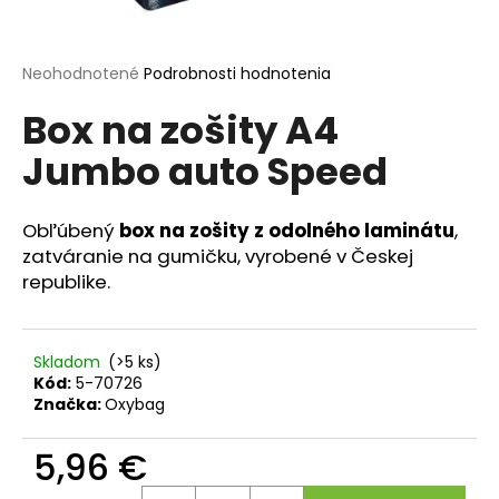
á
j
Priemerné
Neohodnotené
Podrobnosti hodnotenia
s
hodnotenie
ť
Box na zošity A4
produktu
je
?
Jumbo auto Speed
0,0
z
5
hviezdičiek.
Obľúbený
box na zošity z odolného laminátu
,
zatváranie na gumičku, vyrobené v Českej
HĽADAŤ
republike.
O
Skladom
(>5 ks)
d
Kód:
5-70726
p
Značka:
Oxybag
o
r
5,96 €
ú
Jednotková