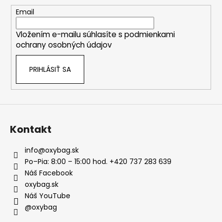
ä
t
Email
i
Vložením e-mailu súhlasíte s
podmienkami
e
ochrany osobných údajov
PRIHLÁSIŤ SA
Kontakt
info
@
oxybag.sk
Po–Pia: 8:00 – 15:00 hod. +420 737 283 639
Náš Facebook
oxybag.sk
Náš YouTube
@oxybag