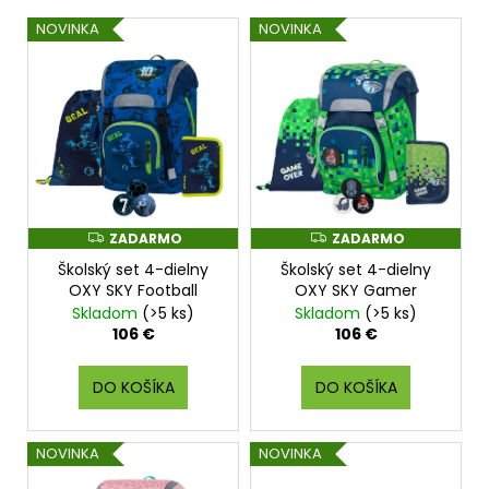
V
NOVINKA
NOVINKA
ý
p
i
s
p
r
o
ZADARMO
ZADARMO
Z
Z
d
A
A
Školský set 4-dielny
Školský set 4-dielny
D
D
u
A
A
OXY SKY Football
OXY SKY Gamer
k
R
R
Skladom
(>5 ks)
Skladom
(>5 ks)
M
M
t
O
O
106 €
106 €
o
v
DO KOŠÍKA
DO KOŠÍKA
NOVINKA
NOVINKA