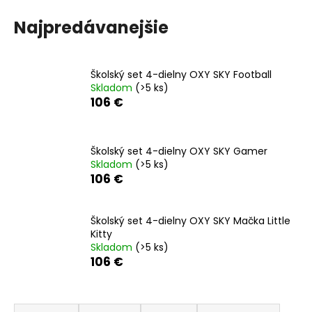
á
Najpredávanejšie
j
s
ť
Školský set 4-dielny OXY SKY Football
?
Skladom
(>5 ks)
106 €
Školský set 4-dielny OXY SKY Gamer
HĽADAŤ
Skladom
(>5 ks)
106 €
O
Školský set 4-dielny OXY SKY Mačka Little
Kitty
d
Skladom
(>5 ks)
p
106 €
o
r
ú
R