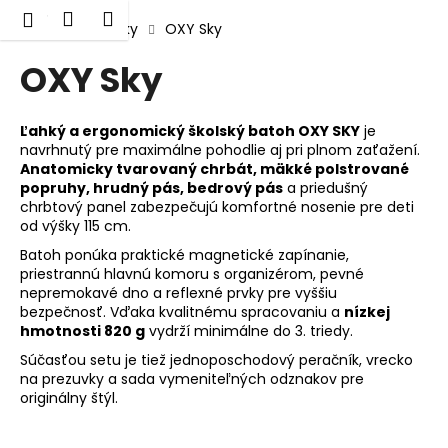
K
Prejsť
Hľadať
Nákupný
Menu
Prihlásenie
na
Domov
Tašky
OXY Sky
o
obsah
Späť
Späť
košík
š
OXY Sky
í
Č
k
o
Ľahký a ergonomický školský batoh OXY SKY
je
navrhnutý pre maximálne pohodlie aj pri plnom zaťažení.
p
Anatomicky tvarovaný chrbát, mäkké polstrované
o
popruhy, hrudný pás, bedrový pás
a priedušný
chrbtový panel zabezpečujú komfortné nosenie pre deti
t
od výšky 115 cm.
r
Batoh ponúka praktické magnetické zapínanie,
e
priestrannú hlavnú komoru s organizérom, pevné
b
nepremokavé dno a reflexné prvky pre vyššiu
u
bezpečnosť. Vďaka kvalitnému spracovaniu a
nízkej
hmotnosti 820 g
vydrží minimálne do 3. triedy.
j
Súčasťou setu je tiež jednoposchodový peračník, vrecko
e
na prezuvky a sada vymeniteľných odznakov pre
t
originálny štýl.
e
n