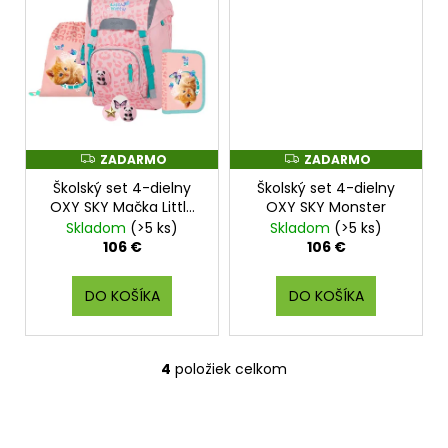
ZADARMO
ZADARMO
Z
Z
A
A
Školský set 4-dielny
Školský set 4-dielny
D
D
A
A
OXY SKY Mačka Little
OXY SKY Monster
R
R
Kitty
Skladom
(>5 ks)
Skladom
(>5 ks)
M
M
O
O
106 €
106 €
DO KOŠÍKA
DO KOŠÍKA
4
položiek celkom
O
v
l
á