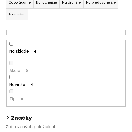
č
a
Odporúčame
Najlacnejšie
Najdrahšie
Najpredávanejšie
a
d
m
Abecedne
e
e
n
i
ZÁSTERA
e
PONČO
KOLIBRÍK
p
Na sklade
4
FIALOVÝ
r
8,76
o
€
Akcia
d
0
u
Novinka
4
k
t
Tip
0
o
v
Značky
Zobrazených položiek:
4