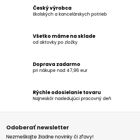
d
Český výrobca
a
školských a kancelárskych potrieb
c
i
e
Všetko máme na sklade
p
od aktovky po zložky
r
v
k
Doprava zadarmo
y
pri nákupe nad 47,96 eur
v
ý
p
Rýchle odosielanie tovaru
i
Najneskôr nasledujúci pracovný deň
s
u
Z
á
Odoberať newsletter
p
Nezmeškajte žiadne novinky či zľavy!