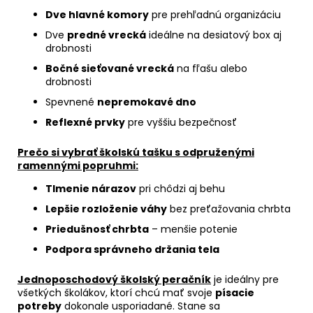
Dve hlavné komory
pre prehľadnú organizáciu
Dve
predné vrecká
ideálne na desiatový box aj
drobnosti
Bočné sieťované vrecká
na fľašu alebo
drobnosti
Spevnené
nepremokavé dno
Reflexné prvky
pre vyššiu bezpečnosť
Prečo si vybrať školskú tašku s odpruženými
ramennými popruhmi:
Tlmenie nárazov
pri chôdzi aj behu
Lepšie rozloženie váhy
bez preťažovania chrbta
Priedušnosť chrbta
– menšie potenie
Podpora správneho držania tela
Jednoposchodový školský peračník
je ideálny pre
všetkých školákov, ktorí chcú mať svoje
písacie
potreby
dokonale usporiadané. Stane sa