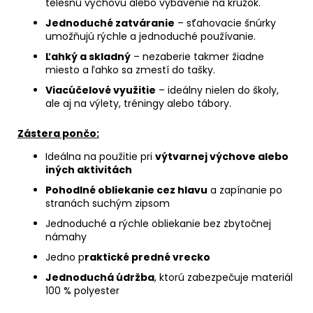
telesnú výchovu alebo vybavenie na krúžok.
Jednoduché zatváranie
– sťahovacie šnúrky
umožňujú rýchle a jednoduché používanie.
Ľahký a skladný
– nezaberie takmer žiadne
miesto a ľahko sa zmestí do tašky.
Viacúčelové využitie
– ideálny nielen do školy,
ale aj na výlety, tréningy alebo tábory.
Zástera pončo:
Ideálna na použitie pri
výtvarnej výchove alebo
iných aktivitách
Pohodlné obliekanie cez hlavu
a zapínanie po
stranách suchým zipsom
Jednoduché a rýchle obliekanie bez zbytočnej
námahy
Jedno p
raktické predné vrecko
Jednoduchá údržba
, ktorú zabezpečuje materiál
100 % polyester