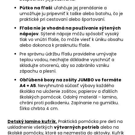
Pútko na fľaši
: uľahčuje jej prenášanie a
umožňuje ju pripevniť k taške alebo batohu, čo je
praktické pri cestovaní alebo športovaní.
Fľaša nie je vhodná na používanie sýtených
nápojov
. Sýtené nápoje môžu spôsobiť vysoký
tlak vo vnútri fľaše, čo môže viesť k úniku obsahu
alebo dokonca k prasknutiu fľaše.
Pre správnu údržbu fľašu pravidelne umývajte
teplou vodou, nechajte dôkladne vyschnúť a
skladujte otvorenú, aby sa zabránilo vzniku
zápachu a plesní.
Obľúbené boxy na zošity JUMBO vo formáte
A4 + A5
. Nevyhnutná súčasť výbavy každého
školáka na uloženie zošitov, papierov a ďalších
školských pomôcok. Odolný materiál – lamino,
chráni proti poškodeniu. Zapínanie na gumičku.
Šírka chrbta 4 cm.
Detský lamino kufrík.
Praktická pomôcka pre deti na
uskladnenie všetkých
výtvarných potrieb
alebo na
školské pomôcky, ktoré sa nezmestia do aktovky. Kufrík