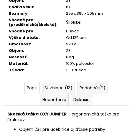
Objem
:
23 l
Podľa veku
:
6+
Rozmery
:
295 x 390 x 205 mm
Vhodné pre
Školské
(predškolské/školské)
:
Vhodné pro
:
Dievča
Výška dieťaťa
:
Od 125 cm
Hmotnosť
:
990 g
Objem
:
23 l
Nosnosť
:
8 kg
Materiál
:
100% polyester
Trieda
:
1.–3. trieda
Popis
Súvisiace (13)
Podobné (2)
Hodnotenie
Diskusia
Školská taška OXY JUMPER
– ergonomická taška pre
školákov:
Objem 23 l pre učebnice aj ďalšie potreby