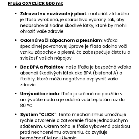
Fľaša OXYCLiCK 500 ml:
Zdravotne nezávadný plast
: materiál, z ktorého
je fľaša vyrobená, je starostlivo vybraný tak, aby
neobsahoval žiadne škodlivé látky, ktoré by mohli
ohroziť vaše zdravie.
Odolná voči zápachom a plesniam
: vďaka
špeciálnej povrchovej úprave je fľaša odolná voči
vzniku zápachov a plesní, čo zabezpečuje čistotu a
sviežosť vašich nápojov.
Bez BPA a ftalátov
: naša fľaša je bezpečná vďaka
absencii škodlivých látok ako BPA (bisfenol A) a
ftaláty, ktoré môžu negatívne ovplyvniť vaše
zdravie.
Umývačka riadu
: fľaša je určená na použitie v
umývačke riadu a je odolná voči teplotám až do
80 °C.
Systém "CLICK"
: tento mechanizmus umožňuje
rýchle otvorenie a zatvorenie fľaše jednoduchým
stlačením. Okrem toho je fľaša vybavená poistkou
proti nechcenému otvoreniu, čo zvyšuje
bezpečnosť jej používania.