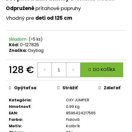
č
a
Odpružené
prítahové popruhy
m
Vhodný pre
deti od 125 cm
e
BOX
Skladom
(>5 ks)
NA
Kód:
0-127826
DESIATU
Značka:
Oxybag
S
PRIEHRADKOU
PLAYWORLD
128 €
PIXEL
DO KOŠÍKA
5,56
Jednotková
€
cena:
Opýtať sa
Strážiť
Zdieľať
Kategória
:
OXY JUMPER
Hmotnosť
:
0.99 kg
EAN
:
8596424217565
Farba
:
Fialová
Motív
:
Kolibrík