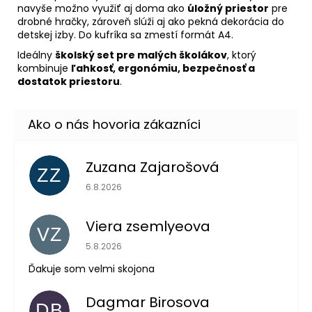
navyše možno využiť aj doma ako
úložný priestor
pre
drobné hračky, zároveň slúži aj ako pekná dekorácia do
detskej izby. Do kufríka sa zmestí formát A4.
Ideálny
školský set pre malých školákov
, ktorý
kombinuje
ľahkosť, ergonómiu, bezpečnosť a
dostatok priestoru
.
Zuzana Zajarošová
ZZ
Hodnotenie obchodu je 5 z 5 hviezdičiek.
6.8.2026
Viera zsemlyeova
VZ
Hodnotenie obchodu je 5 z 5 hviezdičiek.
5.8.2026
Ďakuje som velmi skojona
Dagmar Birosova
DB