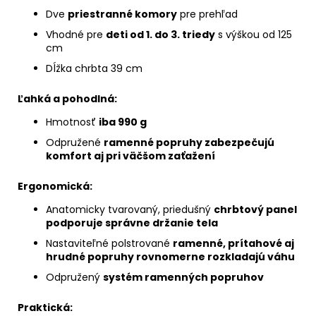
Dve
priestranné komory
pre prehľad
Vhodné pre
deti od 1. do 3. triedy
s výškou od 125
cm
Dĺžka chrbta 39 cm
Ľahká a pohodlná:
Hmotnosť
iba 990 g
Odpružené
ramenné popruhy zabezpečujú
komfort aj pri väčšom zaťažení
Ergonomická:
Anatomicky tvarovaný, priedušný
chrbtový panel
podporuje správne držanie tela
Nastaviteľné polstrované
ramenné, prítahové aj
hrudné popruhy rovnomerne rozkladajú váhu
Odpružený
systém ramenných popruhov
Praktická: