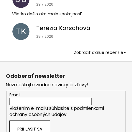
Hodnotenie obchodu je 5 z 5 hviezdičiek.
29.7.2026
Všetko došlo ako malo spokojnosť
Terézia Korschová
TK
Hodnotenie obchodu je 5 z 5 hviezdičiek.
29.7.2026
Zobraziť ďalšie recenzie
Z
á
Odoberať newsletter
p
Nezmeškajte žiadne novinky či zľavy!
ä
t
Email
i
Vložením e-mailu súhlasíte s
podmienkami
e
ochrany osobných údajov
PRIHLÁSIŤ SA