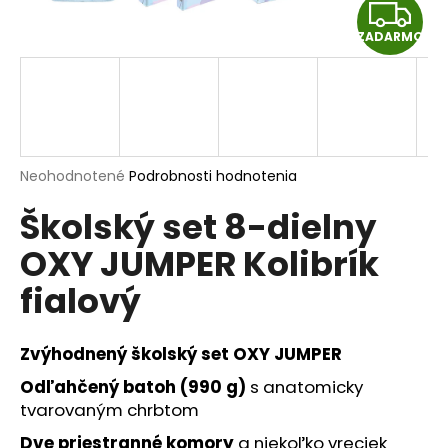
Z
á
ZADARMO
j
A
s
D
ť
?
A
R
Priemerné
Neohodnotené
Podrobnosti hodnotenia
hodnotenie
Školský set 8-dielny
produktu
M
HĽADAŤ
je
OXY JUMPER Kolibrík
0,0
O
z
fialový
5
hviezdičiek.
O
d
Zvýhodnený školský set OXY JUMPER
p
o
Odľahčený batoh (990 g)
s anatomicky
r
tvarovaným chrbtom
ú
Dve priestranné komory
a niekoľko vreciek