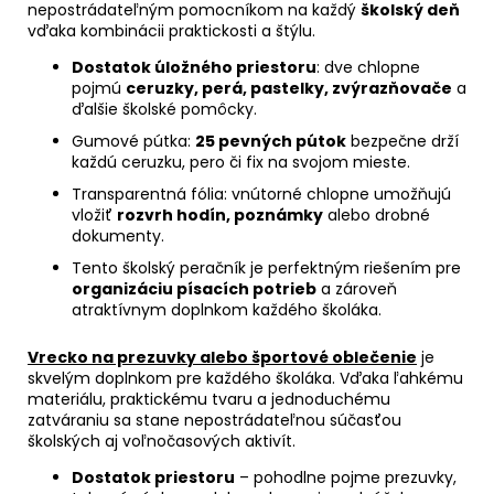
nepostrádateľným pomocníkom na každý
školský deň
vďaka kombinácii praktickosti a štýlu.
Dostatok úložného priestoru
: dve chlopne
pojmú
ceruzky, perá, pastelky, zvýrazňovače
a
ďalšie školské pomôcky.
Gumové pútka:
25 pevných pútok
bezpečne drží
každú ceruzku, pero či fix na svojom mieste.
Transparentná fólia: vnútorné chlopne umožňujú
vložiť
rozvrh hodín, poznámky
alebo drobné
dokumenty.
Tento školský peračník je perfektným riešením pre
organizáciu písacích potrieb
a zároveň
atraktívnym doplnkom každého školáka.
Vrecko na prezuvky alebo športové oblečenie
je
skvelým doplnkom pre každého školáka. Vďaka ľahkému
materiálu, praktickému tvaru a jednoduchému
zatváraniu sa stane nepostrádateľnou súčasťou
školských aj voľnočasových aktivít.
Dostatok priestoru
– pohodlne pojme prezuvky,