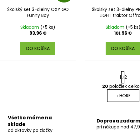
A
Školský set 3-dielny OXY GO
Školský set 3-dielny 
D
Funny Boy
LIGHT traktor Offr
A
Skladom
(>5 ks)
Skladom
(>5 ks
93,96 €
101,96 €
R
DO KOŠÍKA
DO KOŠÍKA
M
O
S
1
2
t
r
20
položiek celk
O
á
v
HORE
n
l
k
o
á
v
d
Všetko máme na
a
Doprava zadar
a
sklade
n
pri nákupe nad 47,9
c
od aktovky po zložky
i
i
e