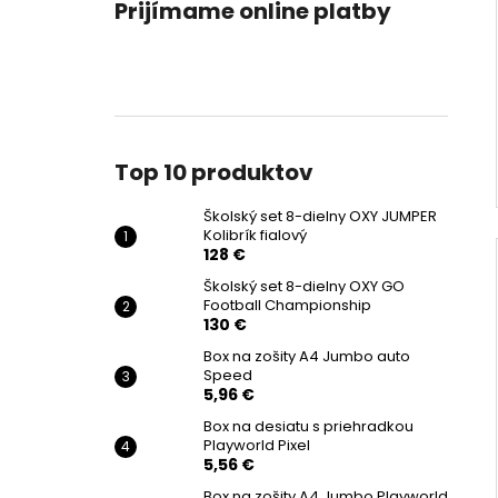
Prijímame online platby
Top 10 produktov
Školský set 8-dielny OXY JUMPER
Kolibrík fialový
128 €
Školský set 8-dielny OXY GO
Football Championship
130 €
Box na zošity A4 Jumbo auto
Speed
5,96 €
Box na desiatu s priehradkou
Playworld Pixel
5,56 €
Box na zošity A4 Jumbo Playworld