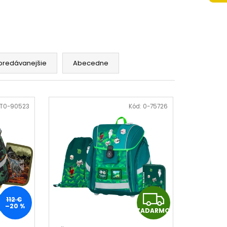
 A4 JUMBO AUTO SPEED
predávanejšie
Abecedne
T0-90523
Kód:
0-75726
Z
Z
112 €
–20 %
O
ZADARMO
A
A