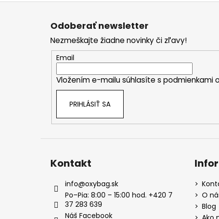
Z
á
Odoberať newsletter
p
Nezmeškajte žiadne novinky či zľavy!
ä
t
Email
i
Vložením e-mailu súhlasíte s
podmienkami o
e
PRIHLÁSIŤ SA
Kontakt
Info
info
@
oxybag.sk
Kont
Po–Pia: 8:00 – 15:00 hod. +420 7
O ná
37 283 639
Blog
Náš Facebook
Ako 