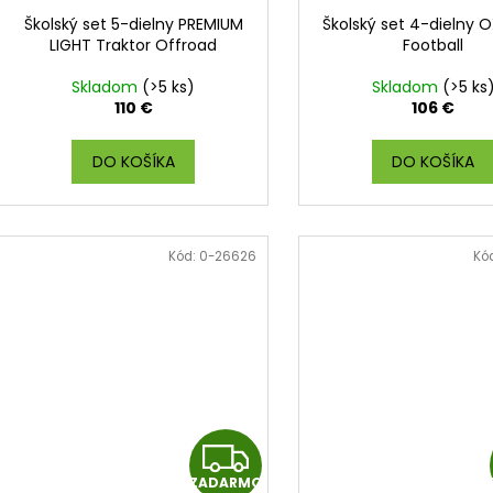
Školský set 5-dielny PREMIUM
Školský set 4-dielny 
LIGHT Traktor Offroad
Football
Skladom
(>5 ks)
Skladom
(>5 ks
110 €
106 €
DO KOŠÍKA
DO KOŠÍKA
Kód:
0-26626
Kó
Z
ZADARMO