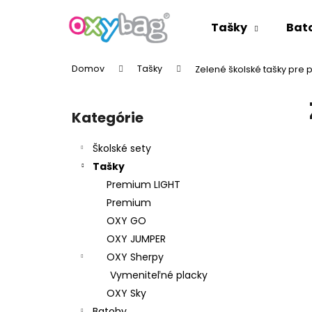
K
Prejsť
na
o
Tašky
Bat
obsah
Späť
Späť
š
do
do
í
Domov
Tašky
Zelené školské tašky pre 
k
obchodu
obchodu
B
o
Kategórie
Preskočiť
č
kategórie
n
Školské sety
ý
Tašky
p
Premium LIGHT
a
Premium
n
OXY GO
e
OXY JUMPER
l
OXY Sherpy
Vymeniteľné placky
OXY Sky
Batohy