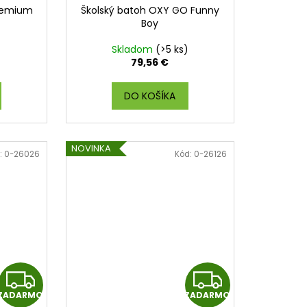
Premium
Školský batoh OXY GO Funny
D
Boy
A
Skladom
(>5 ks)
79,56 €
R
DO KOŠÍKA
M
O
NOVINKA
:
0-26026
Kód:
0-26126
Z
Z
ZADARMO
ZADARMO