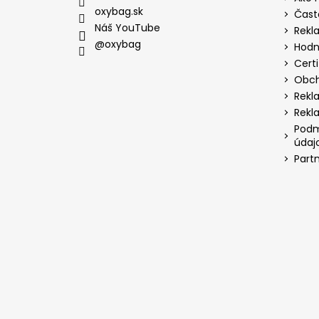
oxybag.sk
Čast
Náš YouTube
Rekl
@oxybag
Hodn
Certi
Obch
Rekl
Rekl
Podm
údaj
Part