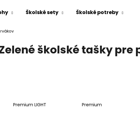
ohy
Školské sety
Školské potreby
prvákov
Čo potrebujete nájsť?
Zelené školské tašky pre
HĽADAŤ
Odporúčame
Premium LIGHT
Premium