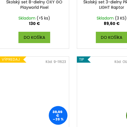
k
Školský set 8-dielny OXY GO
Školský set 3-dielny 
o
D
t
Playworld Pixel
LIGHT Raptor
v
o
A
Skladom
(>5 ks)
Skladom
(3 KS)
v
130 €
89,60 €
R
DO KOŠÍKA
DO KOŠÍKA
M
O
VÝPREDAJ
TIP
Kód:
9-11623
Kód:
OU
39,99
€
–39 %