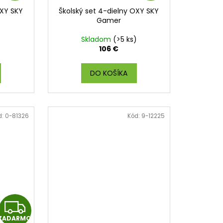
A
A
OXY SKY
Školský set 4-dielny OXY SKY
D
D
Gamer
A
A
)
Skladom
(>5 ks)
106 €
R
R
DO KOŠÍKA
M
M
O
O
d:
0-81326
Kód:
9-12225
Z
ZADARMO