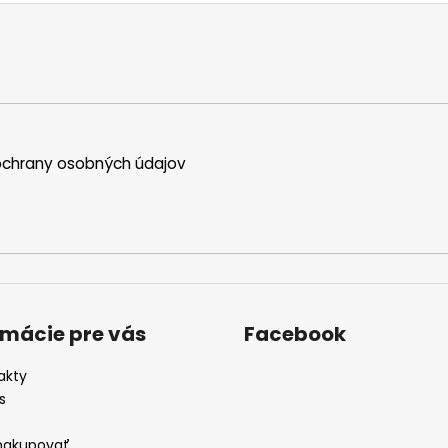
e
p
r
v
k
y
v
chrany osobných údajov
ý
p
i
s
u
rmácie pre vás
Facebook
akty
s
nakupovať