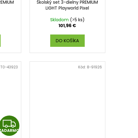
PREMIUM
Školský set 3-dielny PREMIUM
D
D
LIGHT Playworld Pixel
A
A
Skladom
(>5 ks)
101,96 €
R
R
DO KOŠÍKA
M
M
O
O
T0-43923
Kód:
8-91926
Z
ZADARMO
A