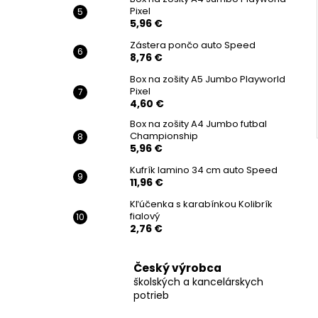
Pixel
5,96 €
Zástera pončo auto Speed
8,76 €
Box na zošity A5 Jumbo Playworld
Pixel
4,60 €
Box na zošity A4 Jumbo futbal
Championship
5,96 €
Kufrík lamino 34 cm auto Speed
11,96 €
Kľúčenka s karabínkou Kolibrík
fialový
2,76 €
Český výrobca
školských a kancelárskych
potrieb