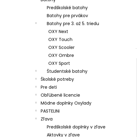
ŠKOLSKÝ SET 8-DIELNY OXY JUMPER
KOLIBRÍK FIALOVÝ
Predškolské batohy
128 €
Batohy pre prvákov
Batohy pre 3. až 5. triedu
OXY Next
OXY Touch
OXY Scooler
OXY Ombre
OXY Sport
Študentské batohy
Školské potreby
Pre deti
Obľúbené licencie
Módne doplnky Oxylady
PASTELINi
Zľava
Predškolské doplnky v zľave
Aktovky v zľave