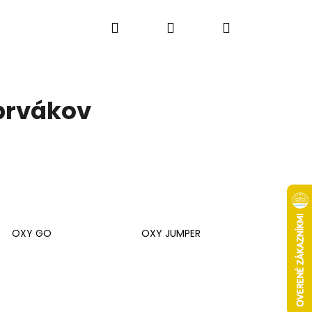
Hľadať
Prihlásenie
Nákupný
košík
 prvákov
OXY GO
OXY JUMPER
Nasledujúce