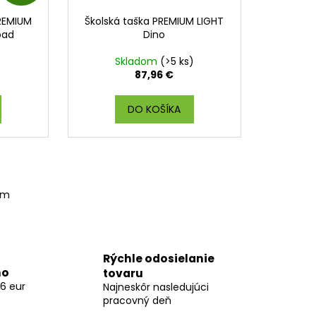
A
PREMIUM
Školská taška PREMIUM LIGHT
D
oad
Dino
A
)
Skladom
(>5 ks)
87,96 €
R
DO KOŠÍKA
M
O
om
Rýchle odosielanie
mo
tovaru
6 eur
Najneskôr nasledujúci
pracovný deň