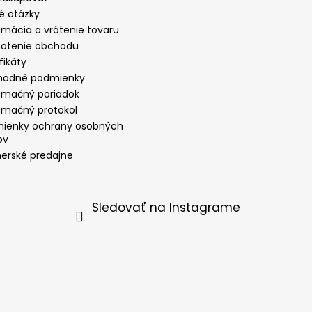
é otázky
amácia a vrátenie tovaru
otenie obchodu
fikáty
odné podmienky
amačný poriadok
amačný protokol
ienky ochrany osobných
ov
nerské predajne
Sledovať na Instagrame