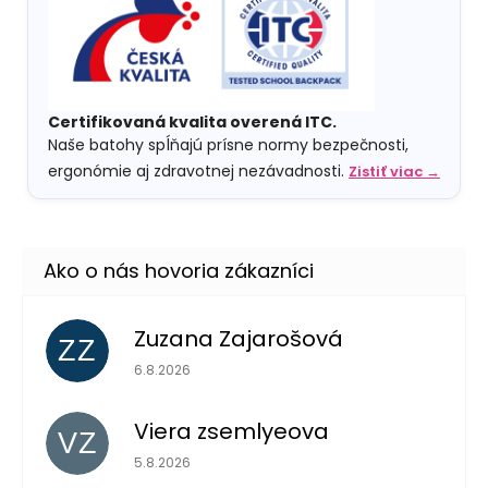
Certifikovaná kvalita overená ITC.
Naše batohy spĺňajú prísne normy bezpečnosti,
ergonómie aj zdravotnej nezávadnosti.
Zistiť viac →
Zuzana Zajarošová
ZZ
Hodnotenie obchodu je 5 z 5 hviezdičiek.
6.8.2026
Viera zsemlyeova
VZ
Hodnotenie obchodu je 5 z 5 hviezdičiek.
5.8.2026