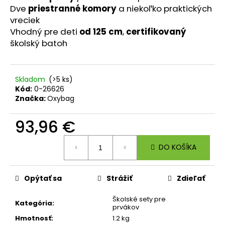
č
Dve
priestranné komory
a niekoľko praktických
a
vreciek
m
Vhodný pre deti
od 125 cm
,
certifikovaný
e
školský batoh
ŠKOLSKÝ
SET
Skladom
(>5 ks)
8-
Kód:
0-26626
DIELNY
OXY
Značka:
Oxybag
JUMPER
KOLIBRÍK
93,96 €
FIALOVÝ
128
Jednotková
€
DO KOŠÍKA
cena:
Opýtať sa
Strážiť
Zdieľať
Školské sety pre
Kategória
:
prvákov
Hmotnosť
:
1.2 kg