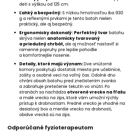
deti s výškou od 125 cm.
Ľahký a bezpečný:
S nízkou hmotnosťou iba 930
g a reflexnými prvkami je tento batoh nielen
praktický, ale aj bezpečný.
Ergonomicky dokonalý:
Perfektný tvar
batohu
skrýva nielen
anatomicky tvarovaný
a priedušný chrbát,
ale aj možnosť nastaviť si
ramenné popruhy pre lepšie pohodlie
a komfortnejšie nosenie.
Detaily, ktoré majú význam:
Dve vnútorné
komory poskytujú dostatok miesta pre učebnice,
zošity a osobné veci na voľný čas. Odolné dno
chráni obsah batohu pred znečistením zvonka
a zabraňuje pretečenie tekutín vo vnútri. Po
stranách sa nachádza
otvorené vrecko na fľašu
a malé vrecko na zips, ktoré vám umožní rýchly
prístup k drobnostiam. Predné vrecko je vhodné na
desiatový box a menšie vrecko na drobnosti,
obidve vrecká sú na zips.
Odporúčané fyzioterapeutom