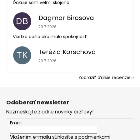
Ďakuje som velmi skojona
Dagmar Birosova
DB
Hodnotenie obchodu je 5 z 5 hviezdičiek.
29.7.2026
Všetko došlo ako malo spokojnosť
Terézia Korschová
TK
Hodnotenie obchodu je 5 z 5 hviezdičiek.
29.7.2026
Zobraziť ďalšie recenzie
Z
á
Odoberať newsletter
p
Nezmeškajte žiadne novinky či zľavy!
ä
t
Email
i
Vložením e-mailu súhlasíte s
podmienkami
e