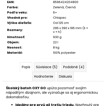
EAN
:
8596424204800
Farba
:
Zelená
,
Čierná
Podľa veku
:
6+
Vhodné pro
:
Chlapec
Výška dieťaťa
:
Od 125 cm
295 x 390 x 195 mm (š ×
Rozmery
:
v × h)
Hmotnosť
:
930 g
Objem
:
22 l
Nosnost
:
8 kg
Materiál
:
100% polyester
Popis
Súvisiace (5)
Podobné (4)
Hodnotenie
Diskusia
Školský batoh OXY GO
upúta pozornosť svojím
nápaditým dizajnom, ale vyznačuje sa aj ergonomickou
dokonalosťou.
Ideálny pre prvú až tretiu triedu.
Navrhnutý pre