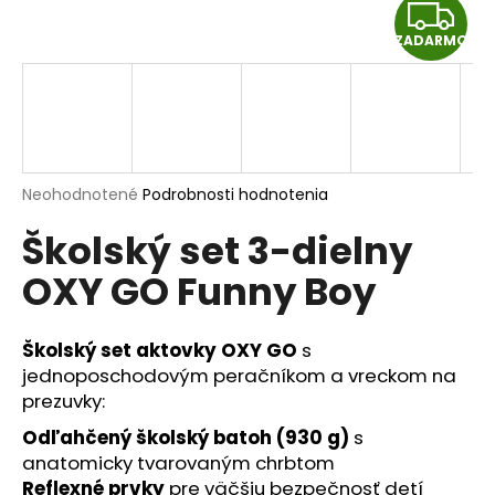
Z
á
ZADARMO
j
A
s
D
ť
?
A
R
Priemerné
Neohodnotené
Podrobnosti hodnotenia
hodnotenie
Školský set 3-dielny
produktu
M
HĽADAŤ
je
OXY GO Funny Boy
0,0
O
z
5
hviezdičiek.
Školský set aktovky OXY GO
s
O
d
jednoposchodovým peračníkom a vreckom na
p
prezuvky:
o
Odľahčený školský batoh
(930 g)
s
r
anatomicky tvarovaným chrbtom
ú
Reflexné prvky
pre väčšiu bezpečnosť detí