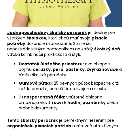
Jednoposchodový školský peračník
je ideálny pre
všetkých
školákov
, ktorí chcú mať svoje
písacie
potreby
dokonale usporiadané. Stane sa
nepostrádateľným pomocníkom na každý
školský deň
vďaka kombinácii praktickosti a štýlu.
Dostatok úložného priestoru:
dve chlopne
pojmú
ceruzky, perá, pastelky, zvýrazňovače
a
ďalšie školské pomôcky.
Gumové pútka:
25 pevných pútok bezpečne drží
každú ceruzku, pero či fix na svojom mieste.
Transparentná fólia:
vnútorné chlopne
umožňujú vložiť
rozvrh hodín, poznámky
alebo
drobné dokumenty.
Tento
školský peračník
je perfektným riešením pre
organizáciu písacích potrieb
a zároveň atraktívnym