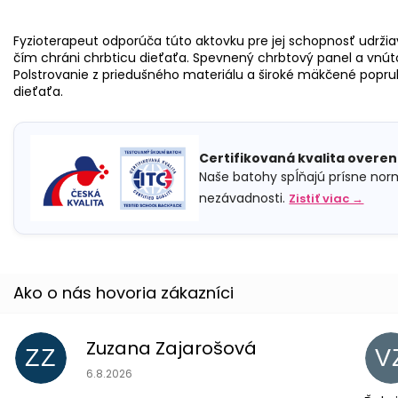
Fyzioterapeut odporúča túto aktovku pre jej schopnosť udržiav
čím chráni chrbticu dieťaťa. Spevnený chrbtový panel a vnúto
Polstrovanie z priedušného materiálu a široké mäkčené pop
dieťaťa.
Certifikovaná kvalita overen
Naše batohy spĺňajú prísne nor
nezávadnosti.
Zistiť viac →
Zuzana Zajarošová
ZZ
V
Hodnotenie obchodu je 5 z 5 hviezdičiek.
6.8.2026