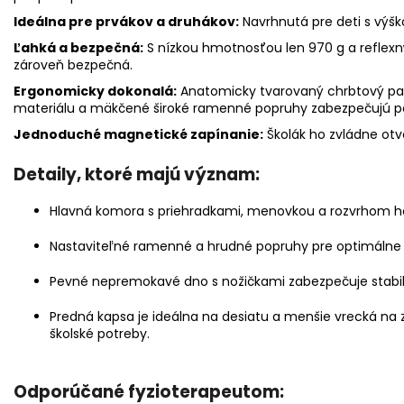
Ideálna pre prvákov a druhákov:
Navrhnutá pre deti s výšk
Ľahká a bezpečná:
S nízkou hmotnosťou len 970 g a reflexn
zároveň bezpečná.
Ergonomicky dokonalá:
Anatomicky tvarovaný chrbtový pan
materiálu a mäkčené široké ramenné popruhy zabezpečujú p
Jednoduché magnetické zapínanie:
Školák ho zvládne otvo
Detaily, ktoré majú význam:
Hlavná komora s priehradkami, menovkou a rozvrhom hod
Nastaviteľné ramenné a hrudné popruhy pre optimálne 
Pevné nepremokavé dno s nožičkami zabezpečuje stabili
Predná kapsa je ideálna na desiatu a menšie vrecká na 
školské potreby.
Odporúčané fyzioterapeutom: