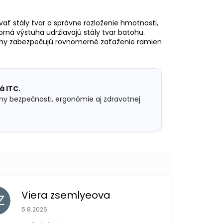
ať stály tvar a správne rozloženie hmotnosti,
rná výstuha udržiavajú stály tvar batohu.
ruhy zabezpečujú rovnomerné zaťaženie ramien
á ITC.
my bezpečnosti, ergonómie aj zdravotnej
Viera zsemlyeova
Z
Hodnotenie obchodu je 5 z 5 hviezdičiek.
5.8.2026