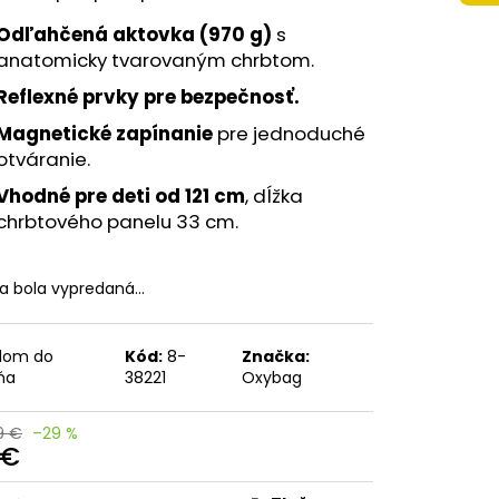
 A4 JUMBO AUTO SPEED
Odľahčená aktovka (970 g)
s
anatomicky tvarovaným chrbtom.
Reflexné prvky pre bezpečnosť.
Magnetické zapínanie
pre jednoduché
otváranie.
Vhodné pre deti od 121 cm
, dĺžka
chrbtového panelu 33 cm.
ka bola vypredaná…
dom do
Kód:
8-
Značka:
ňa
38221
Oxybag
9 €
–29 %
 €
otková