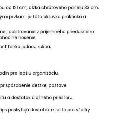
ou od 121 cm, dĺžka chrbtového panelu 33 cm.
ými prvkami je táto aktovka praktická a
el, polstrovanie z príjemného priedušného
ohodlné nosenie.
riť ľahko jednou rukou.
ín pre lepšiu organizáciu.
prispôsobenie detskej postave.
tu a dostatok úložného priestoru.
zips poskytujú dostatok miesta pre všetky