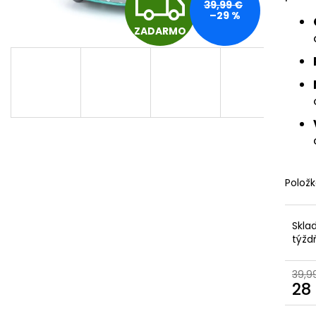
Z
ŠKOLSKÝ SET 8-DIELNY OXY GO
BOX NA ZOŠITY
39,99 €
FOOTBALL CHAMPIONSHIP
–29 %
5,96 €
ZADARMO
130 €
A
D
A
Polož
R
Skla
M
týžd
39,9
O
28
Jedn