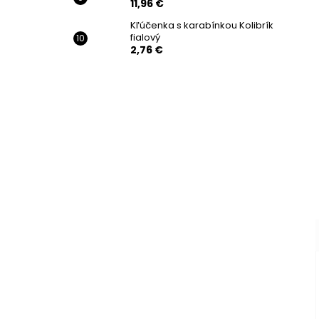
11,96 €
Kľúčenka s karabínkou Kolibrík
fialový
2,76 €