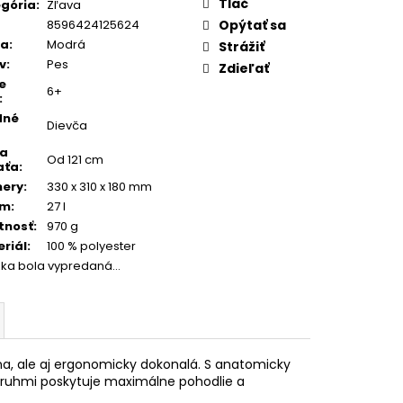
:
Tlač
gória
:
Zľava
8596424125624
Opýtať sa
ba
:
Modrá
Strážiť
v
:
Pes
Zdieľať
e
6+
:
dné
Dievča
ka
Od 121 cm
aťa
:
mery
:
330 x 310 x 180 mm
em
:
27 l
tnosť
:
970 g
riál
:
100 % polyester
žka bola vypredaná…
vna, ale aj ergonomicky dokonalá. S anatomicky
uhmi poskytuje maximálne pohodlie a