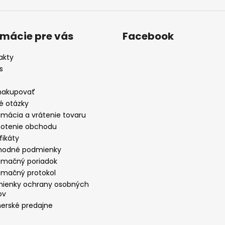
rmácie pre vás
Facebook
akty
s
nakupovať
é otázky
amácia a vrátenie tovaru
otenie obchodu
fikáty
odné podmienky
amačný poriadok
amačný protokol
ienky ochrany osobných
ov
nerské predajne