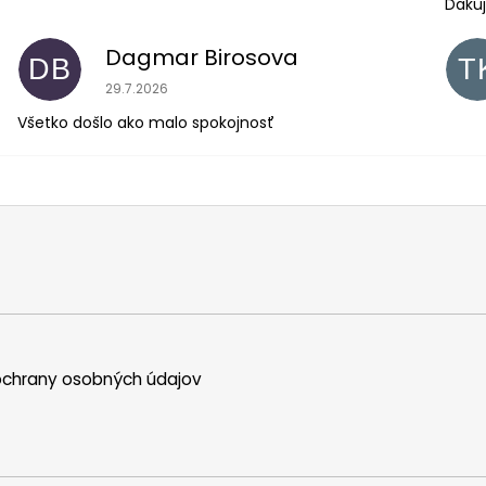
Ďakuj
Dagmar Birosova
DB
T
Hodnotenie obchodu je 5 z 5 hviezdičiek.
29.7.2026
Všetko došlo ako malo spokojnosť
chrany osobných údajov