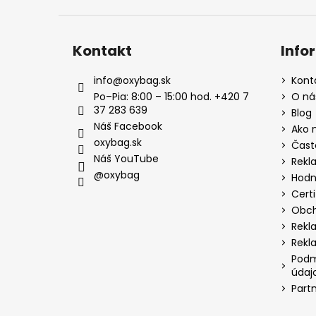
Kontakt
Info
info
@
oxybag.sk
Kont
Po–Pia: 8:00 – 15:00 hod. +420 7
O ná
37 283 639
Blog
Náš Facebook
Ako 
oxybag.sk
Čast
Náš YouTube
Rekl
@oxybag
Hodn
Certi
Obch
Rekl
Rekl
Podm
údaj
Part