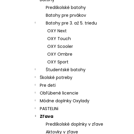
ŠKOLSKÝ SET 8-DIELNY OXY JUMPER
KOLIBRÍK FIALOVÝ
Predškolské batohy
128 €
Batohy pre prvákov
Batohy pre 3. až 5. triedu
OXY Next
OXY Touch
OXY Scooler
OXY Ombre
OXY Sport
Študentské batohy
Školské potreby
Pre deti
Obľúbené licencie
Módne doplnky Oxylady
PASTELINi
Zľava
Predškolské doplnky v zľave
Aktovky v zľave