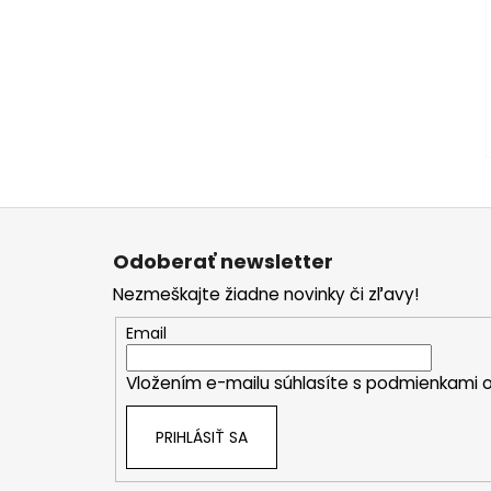
Z
á
Odoberať newsletter
p
Nezmeškajte žiadne novinky či zľavy!
ä
t
Email
i
Vložením e-mailu súhlasíte s
podmienkami o
e
PRIHLÁSIŤ SA