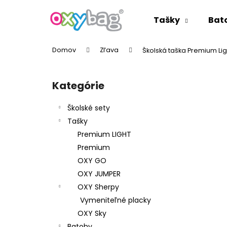
K
Prejsť
na
o
Tašky
Bat
obsah
Späť
Späť
š
do
do
í
Domov
Zľava
Školská taška Premium Ligh
k
obchodu
obchodu
B
o
Kategórie
Preskočiť
č
kategórie
n
Školské sety
ý
Tašky
p
Premium LIGHT
a
Premium
n
OXY GO
e
OXY JUMPER
l
OXY Sherpy
Vymeniteľné placky
OXY Sky
Batohy