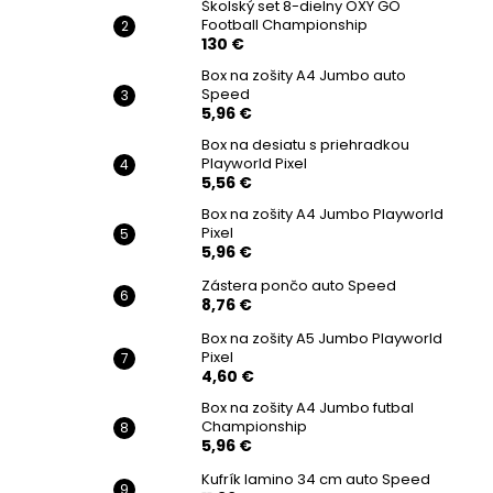
Školský set 8-dielny OXY GO
Football Championship
130 €
Box na zošity A4 Jumbo auto
Speed
5,96 €
Box na desiatu s priehradkou
Playworld Pixel
5,56 €
Box na zošity A4 Jumbo Playworld
Pixel
5,96 €
Zástera pončo auto Speed
8,76 €
Box na zošity A5 Jumbo Playworld
Pixel
4,60 €
Box na zošity A4 Jumbo futbal
Championship
5,96 €
Kufrík lamino 34 cm auto Speed