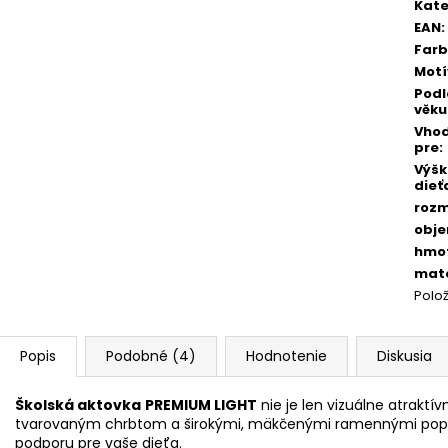
cena
Kate
EAN
:
Far
Motí
Podl
věku
Vho
pre
:
Výš
dieť
roz
obj
hmo
mate
Polo
Popis
Podobné (4)
Hodnotenie
Diskusia
Školská aktovka
PREMIUM LIGHT
nie je len vizuálne atraktí
tvarovaným chrbtom a širokými, mäkčenými ramennými popr
podporu pre vaše dieťa.