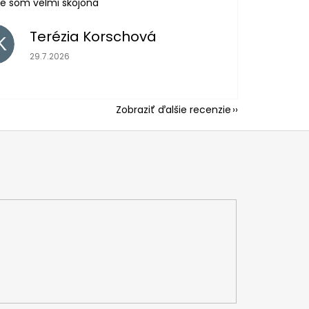
e som velmi skojona
Terézia Korschová
K
Hodnotenie obchodu je 5 z 5 hviezdičiek.
29.7.2026
Zobraziť ďalšie recenzie