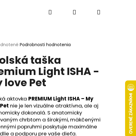
Hľadať
Prihlásenie
Nákupný
košík
erné
dnotené
Podrobnosti hodnotenia
tenie
olská taška
ktu
emium Light ISHA -
 love Pet
ičiek.
ská aktovka
PREMIUM Light ISHA – My
 Pet
nie je len vizuálne atraktívna, ale aj
nomicky dokonalá. S anatomicky
Nasledujúce
ovaným chrbtom a širokými, mäkčenými
nnými popruhmi poskytuje maximálne
lie a podporu pre vaše dieťa.