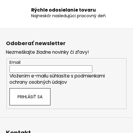
v
ý
Rýchle odosielanie tovaru
Najneskôr nasledujúci pracovný deň
p
i
s
Z
u
á
Odoberať newsletter
p
Nezmeškajte žiadne novinky či zľavy!
ä
t
Email
i
Vložením e-mailu súhlasíte s
podmienkami
e
ochrany osobných údajov
PRIHLÁSIŤ SA
Kontakt