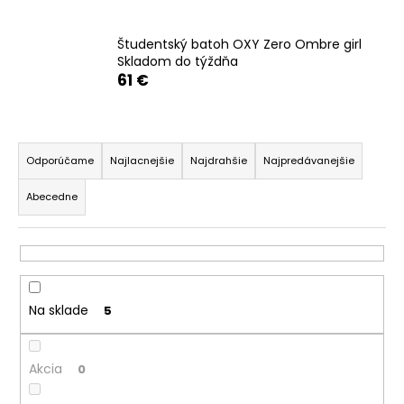
á
j
Študentský batoh OXY Zero Ombre girl
Skladom do týždňa
s
61 €
ť
?
R
a
Odporúčame
Najlacnejšie
Najdrahšie
Najpredávanejšie
d
Abecedne
e
HĽADAŤ
n
i
e
O
p
d
Na sklade
5
r
p
o
o
r
Akcia
d
0
ú
u