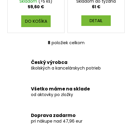
Skladom
(>5 ks)
Skladom do týždňa
M
M
O
O
59,60 €
61 €
DETAIL
DO KOŠÍKA
8
položiek celkom
O
v
l
Český výrobca
á
školských a kancelárskych potrieb
d
a
c
Všetko máme na sklade
i
od aktovky po zložky
e
p
r
Doprava zadarmo
v
pri nákupe nad 47,96 eur
k
y