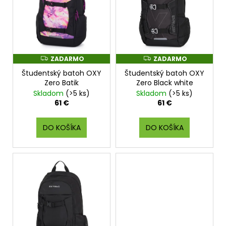
s
p
r
o
ZADARMO
ZADARMO
Z
Z
d
A
A
Študentský batoh OXY
Študentský batoh OXY
D
D
u
A
A
Zero Batik
Zero Black white
k
R
R
Skladom
(>5 ks)
Skladom
(>5 ks)
M
M
t
O
O
61 €
61 €
o
v
DO KOŠÍKA
DO KOŠÍKA