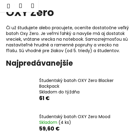
K
Hľadať
Nákupný
Menu
Prihlásenie
OXY Zero
Prejsť
o
Späť
Späť
na
košík
š
obsah
í
Či už študujete alebo pracujete, oceníte dostatočne veľký
Č
k
batoh Oxy Zero. Je veľmi ľahký a navyše má aj dostatok
o
vreciek, vrátane vrecka na notebook. Samozrejmosťou sú
nastaviteľné hrudné a ramenné popruhy a vrecko na
p
fľašu. Sú vhodné pre žiakov (od 5. triedy) a študentov.
o
Najpredávanejšie
t
r
e
Študentský batoh OXY Zero Blacker
b
Backpack
Skladom do týždňa
u
61 €
j
e
Študentský batoh OXY Zero Mood
t
Skladom
(4 ks)
e
59,60 €
n