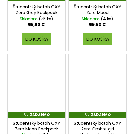
A
A
Študentský batoh OXY
Študentský batoh OXY
D
D
A
A
Zero Grey Backpack
Zero Mood
R
R
Skladom
(>5 ks)
Skladom
(4 ks)
M
M
O
O
59,60 €
59,60 €
DO KOŠÍKA
DO KOŠÍKA
ZADARMO
ZADARMO
Z
Z
A
A
Študentský batoh OXY
Študentský batoh OXY
D
D
A
A
Zero Moon Backpack
Zero Ombre girl
R
R