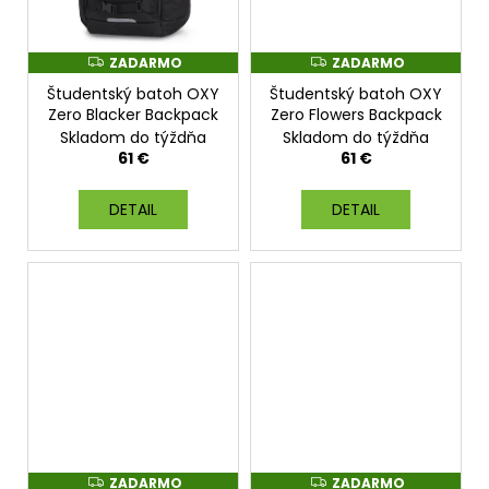
ZADARMO
ZADARMO
Z
Z
A
A
Študentský batoh OXY
Študentský batoh OXY
D
D
A
A
Zero Blacker Backpack
Zero Flowers Backpack
R
R
Skladom do týždňa
Skladom do týždňa
M
M
O
O
61 €
61 €
DETAIL
DETAIL
ZADARMO
ZADARMO
Z
Z