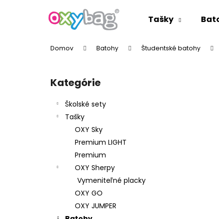
K
Prejsť
na
o
Tašky
Bat
obsah
Späť
Späť
š
do
do
í
Domov
Batohy
Študentské batohy
k
obchodu
obchodu
B
o
Kategórie
Preskočiť
č
kategórie
n
Školské sety
ý
Tašky
p
OXY Sky
a
Premium LIGHT
n
Premium
e
OXY Sherpy
l
Vymeniteľné placky
OXY GO
OXY JUMPER
Batohy