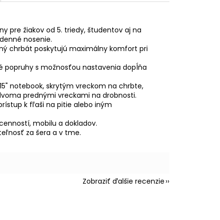
y pre žiakov od 5. triedy, študentov aj na
odenné nosenie.
ný chrbát poskytujú maximálny komfort pri
 popruhy s možnosťou nastavenia dopĺňa
 15" notebook, skrytým vreckom na chrbte,
dvoma prednými vreckami na drobnosti.
stup k fľaši na pitie alebo iným
cenností, mobilu a dokladov.
teľnosť za šera a v tme.
Zobraziť ďalšie recenzie