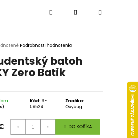
Hľadať
Prihlásenie
Nákupný
košík
erné
dnotené
Podrobnosti hodnotenia
tenie
udentský batoh
ktu
Y Zero Batik
ičiek.
adom
Kód:
9-
Značka:
ks)
09524
Oxybag
Nasledujúce
 €
DO KOŠÍKA
otková