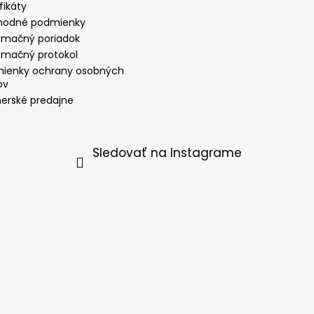
fikáty
odné podmienky
amačný poriadok
amačný protokol
ienky ochrany osobných
ov
nerské predajne
Sledovať na Instagrame