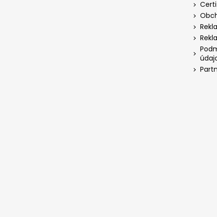
Certi
Obch
Rekl
Rekl
Podm
údaj
Part