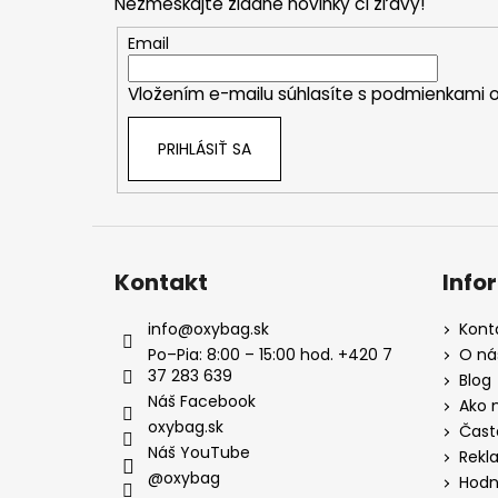
Nezmeškajte žiadne novinky či zľavy!
ä
t
Email
i
Vložením e-mailu súhlasíte s
podmienkami o
e
PRIHLÁSIŤ SA
Kontakt
Info
info
@
oxybag.sk
Kont
Po–Pia: 8:00 – 15:00 hod. +420 7
O ná
37 283 639
Blog
Náš Facebook
Ako 
oxybag.sk
Čast
Náš YouTube
Rekl
@oxybag
Hodn