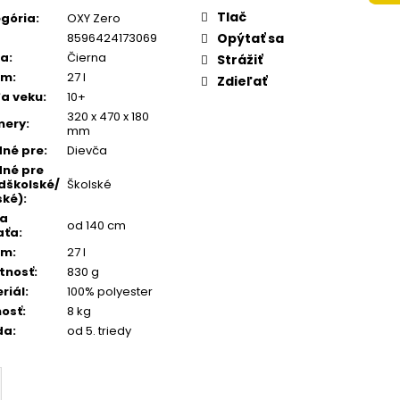
:
 A4 JUMBO PLAYWORLD
Tlač
gória
:
OXY Zero
8596424173069
Opýtať sa
ba
:
Čierna
Strážiť
em
:
27 l
Zdieľať
a veku
:
10+
320 x 470 x 180
mery
:
mm
né pre
:
Dievča
né pre
dškolské/
Školské
ské)
:
ka
od 140 cm
aťa
:
em
:
27 l
tnosť
:
830 g
riál
:
100% polyester
osť
:
8 kg
da
:
od 5. triedy