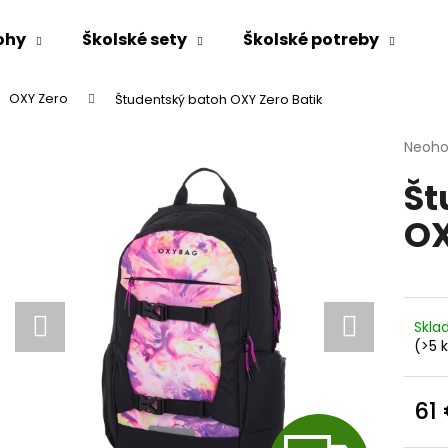
ohy
Školské sety
Školské potreby
OXY Zero
Študentský batoh OXY Zero Batik
Čo potrebujete nájsť?
Priem
Neoho
hodno
Št
produ
HĽADAŤ
je
OX
0,0
z
5
Odporúčame
hviezd
Skl
(>5 
61
Jedn