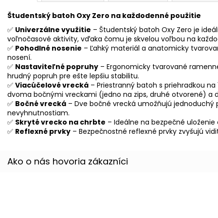
Študentský batoh Oxy Zero na každodenné použitie
✅
Univerzálne využitie
– Študentský batoh Oxy Zero je ideáln
voľnočasové aktivity, vďaka čomu je skvelou voľbou na každ
✅
Pohodlné nosenie
– Ľahký materiál a anatomicky tvarova
nosení.
✅
Nastaviteľné popruhy
– Ergonomicky tvarované ramenné
hrudný popruh pre ešte lepšiu stabilitu.
✅
Viacúčelové vrecká
– Priestranný batoh s priehradkou na
dvoma bočnými vreckami (jedno na zips, druhé otvorené) a 
✅
Bočné vrecká
– Dve bočné vrecká umožňujú jednoduchý prí
nevyhnutnostiam.
✅
Skryté vrecko na chrbte
– Ideálne na bezpečné uloženie 
✅
Reflexné prvky
– Bezpečnostné reflexné prvky zvyšujú vidi