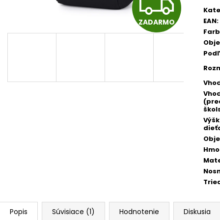
Z
cena
ŠKOLSKÝ SET 8-DIELNY OXY JUMPER
BOX NA ZOŠITY
KOLIBRÍK FIALOVÝ
PIXEL
Kate
EAN
:
ZADARMO
128 €
5,96 €
A
Far
Obj
Podľ
D
Roz
Vhod
Vhod
A
(pre
škol
Výš
dieť
R
Obj
Hmo
Mate
M
Nosn
Trie
O
Popis
Súvisiace (1)
Hodnotenie
Diskusia