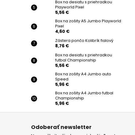
Box na desiatu s priehradkou
Playworld Pixel
5,56 €
Box na zošity A5 Jumbo Playworld
Pixel
4,60 €
Zástera pončo Kolibrík fialový
8,76 €
Box na desiatu s priehradkou
futbal Championship
5,56 €
Box na zošity A4 Jumbo auto
Speed
5,96 €
Box na zošity A4 Jumbo futbal
Championship
5,96 €
Z
á
Odoberať newsletter
p