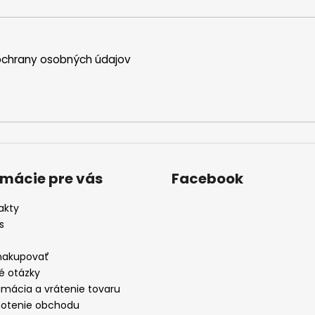
chrany osobných údajov
rmácie pre vás
Facebook
akty
s
nakupovať
é otázky
amácia a vrátenie tovaru
otenie obchodu