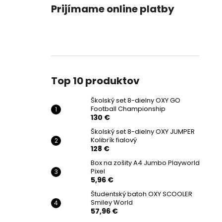
Prijímame online platby
Top 10 produktov
Školský set 8-dielny OXY GO
Football Championship
130 €
Školský set 8-dielny OXY JUMPER
Kolibrík fialový
128 €
Box na zošity A4 Jumbo Playworld
Pixel
5,96 €
Študentský batoh OXY SCOOLER
Smiley World
57,96 €