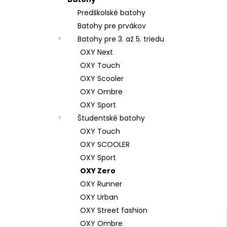
ŠKOLSKÝ SET 8-DIELNY OXY GO
FOOTBALL CHAMPIONSHIP
Predškolské batohy
130 €
Batohy pre prvákov
Batohy pre 3. až 5. triedu
OXY Next
OXY Touch
OXY Scooler
OXY Ombre
OXY Sport
Študentské batohy
OXY Touch
OXY SCOOLER
OXY Sport
OXY Zero
OXY Runner
OXY Urban
OXY Street fashion
OXY Ombre