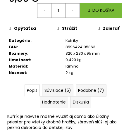
č
Jednotková
a
DO KOŠÍKA
cena:
m
e
Opýtať sa
Strážiť
Zdieľať
ŠKOLSKÝ
Kategória
:
Kufríky
SET
8-
EAN
:
8596424195863
DIELNY
Rozmery
:
320 x 230 x 95 mm
OXY
Hmotnosť
:
0,420 kg
GO
Materiál
:
lamino
FOOTBALL
CHAMPIONSHIP
Nosnosť
:
2 kg
130
€
Popis
Súvisiace (5)
Podobné (7)
Hodnotenie
Diskusia
Kufrík je navyše možné využiť aj doma ako úložný
priestor pre všetky drobné hračky, zároveň slúži aj ako
pekná dekorácia do detskej izby.