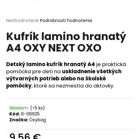
á
j
Priemerné
Neohodnotené
Podrobnosti hodnotenia
s
hodnotenie
ť
Kufrík lamino hranatý
produktu
je
?
A4 OXY NEXT OXO
0,0
z
5
hviezdičiek.
Detský lamino kufrík hranatý A4
je praktická
pomôcka pre deti na
uskladnenie všetkých
HĽADAŤ
výtvarných potrieb alebo na školské
pomôcky
, ktoré sa nezmestia do aktovky.
O
d
Skladom
(>5 ks)
p
Kód:
6-06925
o
Značka:
Oxybag
r
ú
9,56 €