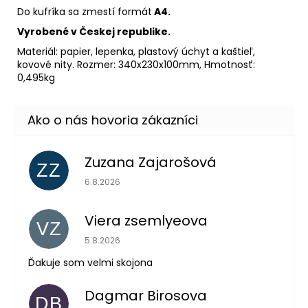
Do kufríka sa zmestí formát
A4.
Vyrobené v Českej republike.
Materiál: papier, lepenka, plastový úchyt a kaštieľ,
kovové nity. Rozmer: 340x230x100mm, Hmotnosť:
0,495kg
Zuzana Zajarošová
ZZ
Hodnotenie obchodu je 5 z 5 hviezdičiek.
6.8.2026
Viera zsemlyeova
VZ
Hodnotenie obchodu je 5 z 5 hviezdičiek.
5.8.2026
Ďakuje som velmi skojona
Dagmar Birosova
DB