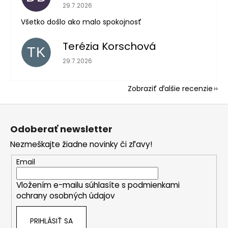
Hodnotenie obchodu je 5 z 5 hviezdičiek.
29.7.2026
Všetko došlo ako malo spokojnosť
Terézia Korschová
TK
Hodnotenie obchodu je 5 z 5 hviezdičiek.
29.7.2026
Zobraziť ďalšie recenzie
Z
á
Odoberať newsletter
p
Nezmeškajte žiadne novinky či zľavy!
ä
t
Email
i
Vložením e-mailu súhlasíte s
podmienkami
e
ochrany osobných údajov
PRIHLÁSIŤ SA