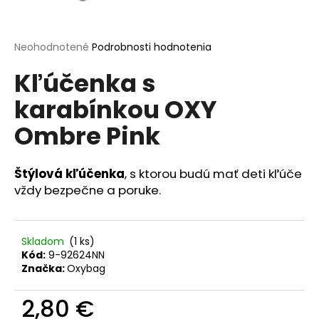
á
j
Priemerné
Neohodnotené
Podrobnosti hodnotenia
s
hodnotenie
ť
Kľúčenka s
produktu
je
?
karabínkou OXY
0,0
z
Ombre Pink
5
hviezdičiek.
HĽADAŤ
Štýlová kľúčenka
, s ktorou budú mať deti kľúče
vždy bezpečne a poruke.
O
d
Skladom
(1 ks)
Kód:
9-92624NN
p
Značka:
Oxybag
o
r
2,80 €
ú