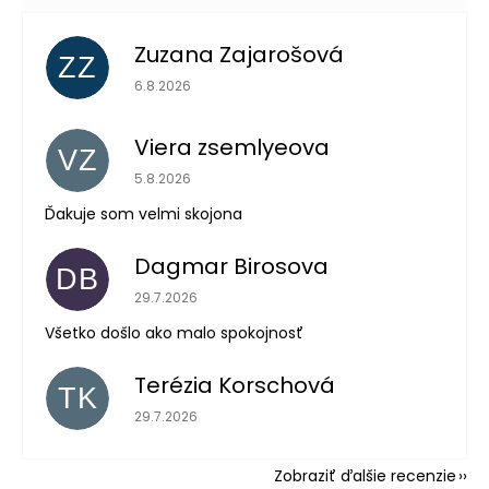
Zuzana Zajarošová
ZZ
Hodnotenie obchodu je 5 z 5 hviezdičiek.
6.8.2026
Viera zsemlyeova
VZ
Hodnotenie obchodu je 5 z 5 hviezdičiek.
5.8.2026
Ďakuje som velmi skojona
Dagmar Birosova
DB
Hodnotenie obchodu je 5 z 5 hviezdičiek.
29.7.2026
Všetko došlo ako malo spokojnosť
Terézia Korschová
TK
Hodnotenie obchodu je 5 z 5 hviezdičiek.
29.7.2026
Zobraziť ďalšie recenzie