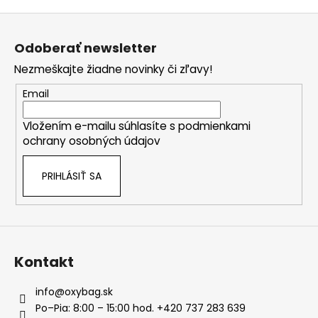
Z
á
Odoberať newsletter
p
Nezmeškajte žiadne novinky či zľavy!
ä
t
Email
i
Vložením e-mailu súhlasíte s
podmienkami
e
ochrany osobných údajov
PRIHLÁSIŤ SA
Kontakt
info
@
oxybag.sk
Po–Pia: 8:00 – 15:00 hod. +420 737 283 639