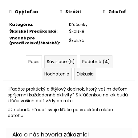
č
Jednotková
a
cena:
Opýtať sa
Strážiť
Zdieľať
m
e
Kategória
:
Kľúčenky
Školské | Predškolské
:
Školské
Vhodné pre
BOX
Školské
(predškolské/školské)
:
NA
ZOŠITY
A5
JUMBO
Popis
Súvisiace (5)
Podobné (4)
PLAYWORLD
PIXEL
Hodnotenie
Diskusia
4,60
€
Hľadáte praktický a štýlový doplnok, ktorý vašim deťom
spríjemní každodenné aktivity? S kľúčenkou na krk budú
kľúče vašich detí vždy po ruke.
Už nebudú hľadať svoje kľúče po vreckách alebo
batohu.