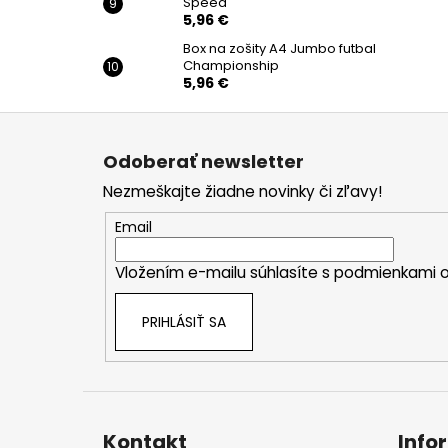
Speed
5,96 €
Box na zošity A4 Jumbo futbal
Championship
5,96 €
Z
á
Odoberať newsletter
p
Nezmeškajte žiadne novinky či zľavy!
ä
t
Email
i
Vložením e-mailu súhlasíte s
podmienkami o
e
PRIHLÁSIŤ SA
Kontakt
Info