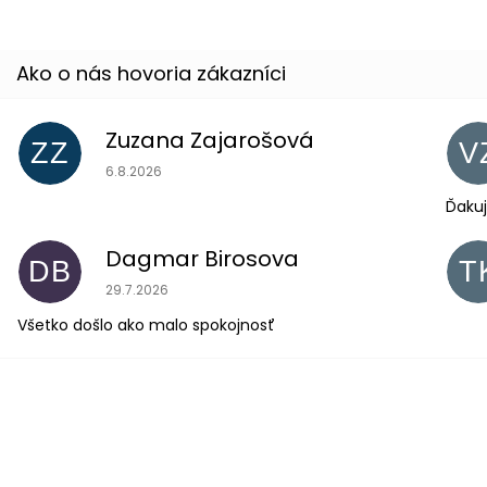
Zuzana Zajarošová
ZZ
V
Hodnotenie obchodu je 5 z 5 hviezdičiek.
6.8.2026
Ďakuj
Dagmar Birosova
DB
T
Hodnotenie obchodu je 5 z 5 hviezdičiek.
29.7.2026
Všetko došlo ako malo spokojnosť