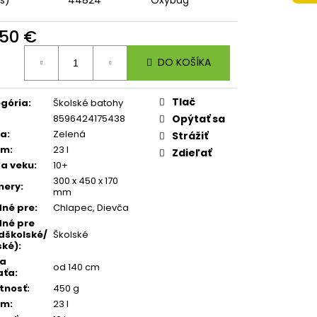
 A4 JUMBO PLAYWORLD
,50 €
otková
DO KOŠÍKA
:
Tlač
gória
:
Školské batohy
8596424175438
Opýtať sa
ba
:
Zelená
Strážiť
em
:
23 l
Zdieľať
a veku
:
10+
300 x 450 x 170
mery
:
mm
né pre
:
Chlapec
,
Dievča
né pre
dškolské/
Školské
ské)
:
ka
od 140 cm
aťa
:
tnosť
:
450 g
em
:
23 l