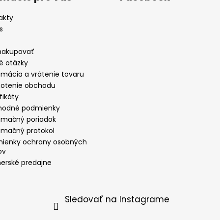
akty
s
nakupovať
é otázky
amácia a vrátenie tovaru
otenie obchodu
fikáty
odné podmienky
amačný poriadok
amačný protokol
ienky ochrany osobných
ov
nerské predajne
Sledovať na Instagrame