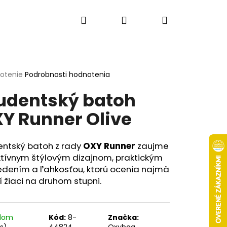
Hľadať
Prihlásenie
Nákupný
košík
erné
notenie
Podrobnosti hodnotenia
tenie
udentský batoh
ktu
Y Runner Olive
ičiek.
entský batoh z rady
OXY Runner
zaujme
ktívnym štýlovým dizajnom, praktickým
edením a ľahkosťou, ktorú ocenia najmä
í žiaci na druhom stupni.
Nasledujúce
adom
Kód:
8-
Značka:
ks)
44824
Oxybag