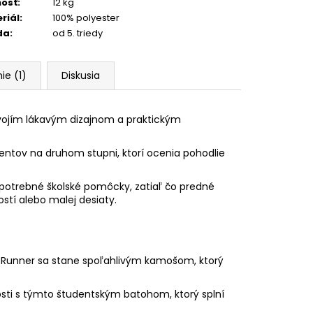
osť
:
12 kg
riál
:
100% polyester
da
:
od 5. triedy
ie (1)
Diskusia
vojím lákavým dizajnom a praktickým
dentov na druhom stupni, ktorí ocenia pohodlie
potrebné školské pomôcky, zatiaľ čo predné
tí alebo malej desiaty.
 Runner sa stane spoľahlivým kamošom, ktorý
kosti s týmto študentským batohom, ktorý splní