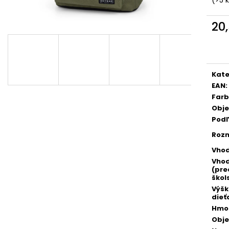
ŠKOLSKÝ SET 8-DIELNY OXY JUMPER
BOX NA ZOŠITY
KOLIBRÍK FIALOVÝ
PIXEL
20
128 €
5,96 €
Jedn
cena
Kate
EAN
:
Far
Obj
Podľ
Roz
Vhod
Vhod
(pre
škol
Výš
dieť
Hmo
Obj