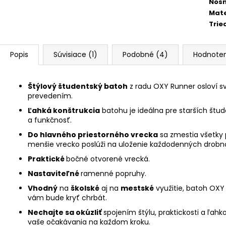
Nosn
Mate
Trie
Popis
Súvisiace (1)
Podobné (4)
Hodnoten
Štýlový študentský batoh
z radu OXY Runner osloví s
prevedením.
Ľahká konštrukcia
batohu je ideálna pre starších štu
a funkčnosť.
Do hlavného priestorného vrecka
sa zmestia všetky 
menšie vrecko poslúži na uloženie každodenných drobnos
Praktické
bočné otvorené vrecká.
Nastaviteľné
ramenné popruhy.
Vhodný
na
školské
aj na
mestské
využitie, batoh OXY
vám bude kryť chrbát.
Nechajte sa okúzliť
spojením štýlu, praktickosti a ľah
vaše očakávania na každom kroku.