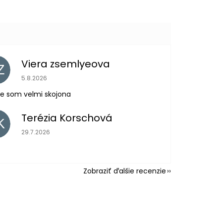
Viera zsemlyeova
Z
Hodnotenie obchodu je 5 z 5 hviezdičiek.
5.8.2026
e som velmi skojona
Terézia Korschová
K
Hodnotenie obchodu je 5 z 5 hviezdičiek.
29.7.2026
Zobraziť ďalšie recenzie