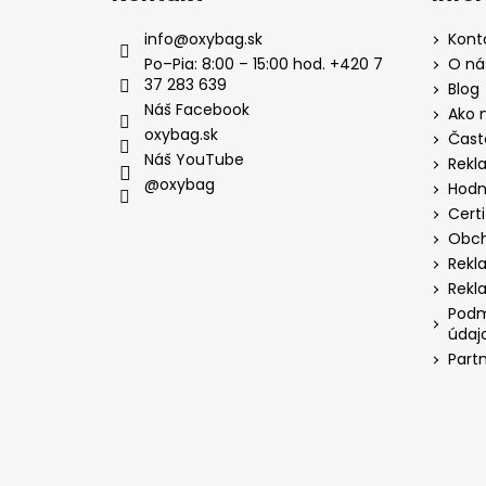
info
@
oxybag.sk
Kont
Po–Pia: 8:00 – 15:00 hod. +420 7
O ná
37 283 639
Blog
Náš Facebook
Ako 
oxybag.sk
Čast
Náš YouTube
Rekl
@oxybag
Hodn
Certi
Obch
Rekl
Rekl
Podm
údaj
Part