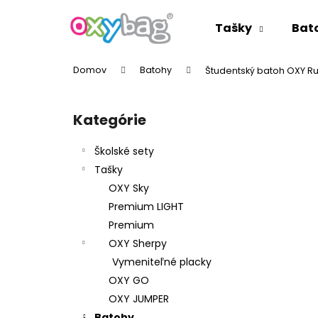
K
Prejsť
na
o
Tašky
Bat
obsah
Späť
Späť
š
do
do
í
Domov
Batohy
Študentský batoh OXY Ru
k
obchodu
obchodu
B
o
Kategórie
Preskočiť
č
kategórie
n
Školské sety
ý
Tašky
p
OXY Sky
a
Premium LIGHT
n
Premium
e
OXY Sherpy
l
Vymeniteľné placky
OXY GO
OXY JUMPER
Batohy