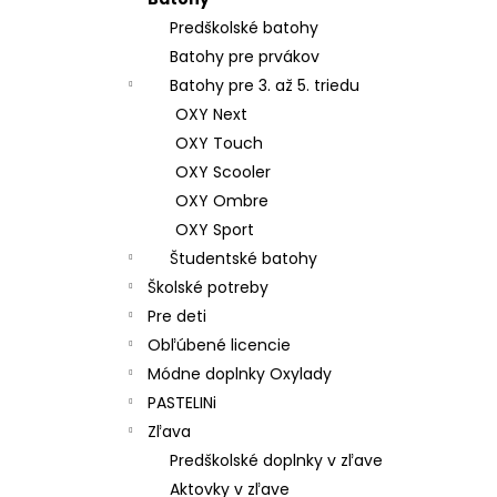
ŠKOLSKÝ SET 8-DIELNY OXY GO
FOOTBALL CHAMPIONSHIP
Predškolské batohy
130 €
Batohy pre prvákov
Batohy pre 3. až 5. triedu
OXY Next
OXY Touch
OXY Scooler
OXY Ombre
OXY Sport
Študentské batohy
Školské potreby
Pre deti
Obľúbené licencie
Módne doplnky Oxylady
PASTELINi
Zľava
Predškolské doplnky v zľave
Aktovky v zľave