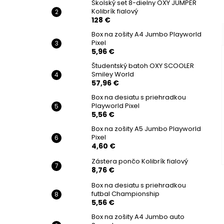
Školský set 8-dielny OXY JUMPER
Kolibrík fialový
128 €
Box na zošity A4 Jumbo Playworld
Pixel
5,96 €
Študentský batoh OXY SCOOLER
Smiley World
57,96 €
Box na desiatu s priehradkou
Playworld Pixel
5,56 €
Box na zošity A5 Jumbo Playworld
Pixel
4,60 €
Zástera pončo Kolibrík fialový
8,76 €
Box na desiatu s priehradkou
futbal Championship
5,56 €
Box na zošity A4 Jumbo auto