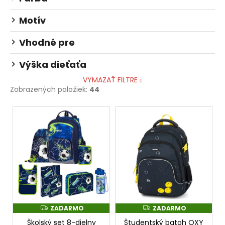
Motív
Vhodné pre
Výška dieťaťa
VYMAZAŤ FILTRE
Zobrazených položiek:
44
V
ý
p
i
s
p
r
o
ZADARMO
ZADARMO
Z
Z
d
A
A
Školský set 8-dielny
Študentský batoh OXY
D
D