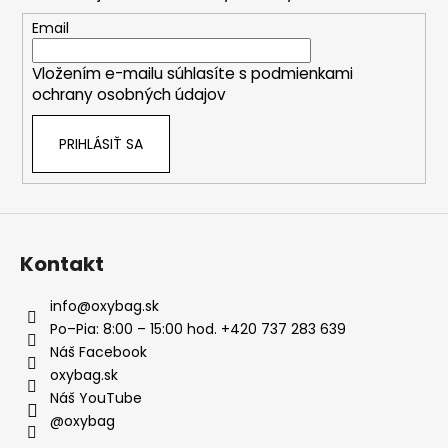
ä
t
Email
i
Vložením e-mailu súhlasíte s
podmienkami
e
ochrany osobných údajov
PRIHLÁSIŤ SA
Kontakt
info
@
oxybag.sk
Po–Pia: 8:00 – 15:00 hod. +420 737 283 639
Náš Facebook
oxybag.sk
Náš YouTube
@oxybag