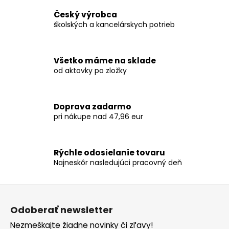
v
d
Český výrobca
a
a
školských a kancelárskych potrieb
n
c
i
i
e
e
Všetko máme na sklade
p
od aktovky po zložky
r
v
k
Doprava zadarmo
y
pri nákupe nad 47,96 eur
v
ý
p
Rýchle odosielanie tovaru
i
Najneskôr nasledujúci pracovný deň
s
u
Z
á
Odoberať newsletter
p
Nezmeškajte žiadne novinky či zľavy!