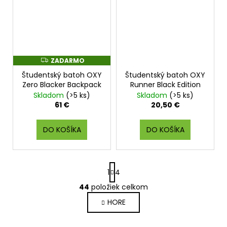
ZADARMO
Z
A
Študentský batoh OXY
Študentský batoh OXY
D
A
Zero Blacker Backpack
Runner Black Edition
R
Skladom
(>5 ks)
Skladom
(>5 ks)
M
O
61 €
20,50 €
DO KOŠÍKA
DO KOŠÍKA
S
1
4
t
r
44
položiek celkom
O
á
v
HORE
n
l
k
o
á