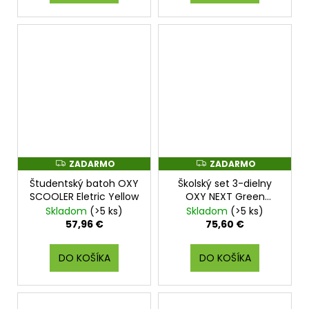
ZADARMO
ZADARMO
Z
Z
A
A
Študentský batoh OXY
Školský set 3-dielny
D
D
A
A
SCOOLER Eletric Yellow
OXY NEXT Green
R
R
cubes
Skladom
(>5 ks)
Skladom
(>5 ks)
M
M
O
O
57,96 €
75,60 €
DO KOŠÍKA
DO KOŠÍKA