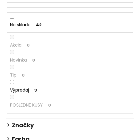
č
i
a
e
m
e
p
Na sklade
42
r
o
BOX
NA
Akcia
d
0
ZOŠITY
u
A4
Novinka
0
JUMBO
k
PLAYWORLD
t
PIXEL
Tip
0
o
5,96
€
v
Výpredaj
3
POSLEDNÉ KUSY
0
Značky
Farba