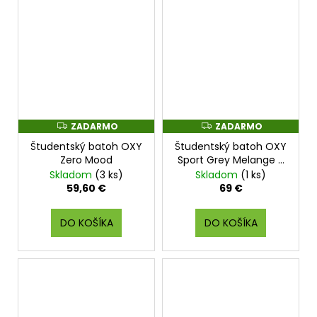
ZADARMO
ZADARMO
Z
Z
A
A
Študentský batoh OXY
Študentský batoh OXY
D
D
A
A
Zero Mood
Sport Grey Melange +
R
R
Etue zdarma
Skladom
(3 ks)
Skladom
(1 ks)
M
M
O
O
59,60 €
69 €
DO KOŠÍKA
DO KOŠÍKA