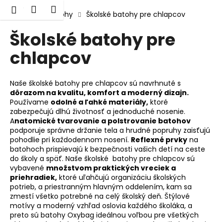
K
Prejsť
Hľadať
Nákupný
Menu
Prihlásenie
na
Domov
Batohy
Školské batohy pre chlapcov
o
obsah
Späť
Späť
košík
š
Školské batohy pre
í
chlapcov
Č
k
o
p
Naše školské batohy pre chlapcov sú navrhnuté s
o
dôrazom na kvalitu, komfort a moderný dizajn.
Používame
odolné a ľahké materiály,
ktoré
t
zabezpečujú dlhú životnosť a jednoduché nosenie.
r
A
natomické tvarovanie a polstrovanie batohov
e
podporuje správne držanie tela a hrudné popruhy zaisťujú
pohodlie pri každodennom nosení.
Reflexné prvky
na
b
batohoch prispievajú k bezpečnosti vašich detí na ceste
u
do školy a späť. Naše školské batohy pre chlapcov sú
j
vybavené
množstvom praktických vreciek a
priehradiek,
ktoré uľahčujú organizáciu školských
e
potrieb, a priestranným hlavným oddelením, kam sa
t
zmestí všetko potrebné na celý školský deň. Štýlové
motívy a moderný vzhľad oslovia každého školáka, a
e
preto sú batohy Oxybag ideálnou voľbou pre všetkých
n