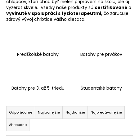
chlapcov, ktorí chcú byť nielen pripravení na školu, ale aj
á
vyzerať skvele. Všetky naše produkty sú
certifikované
a
vyvinuté v spolupráci s fyzioterapeutmi,
čo zaručuje
j
zdravý vývoj chrbtice vášho dieťaťa.
s
ť
?
Predškolské batohy
Batohy pre prvákov
HĽADAŤ
Batohy pre 3. až 5. triedu
Študentské batohy
O
R
d
a
p
Odporúčame
Najlacnejšie
Najdrahšie
Najpredávanejšie
o
d
r
Abecedne
e
ú
n