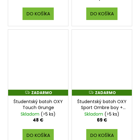
DO KOŠÍKA
DO KOŠÍKA
ZADARMO
ZADARMO
Z
Z
A
A
Študentský batoh OXY
Študentský batoh OXY
D
D
A
A
Touch Grunge
Sport Ombre boy +
R
R
Etue zdarma
Skladom
(>5 ks)
Skladom
(>5 ks)
M
M
O
O
48 €
69 €
DO KOŠÍKA
DO KOŠÍKA