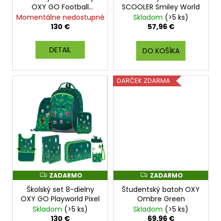
u
A
A
OXY GO Football
SCOOLER Smiley World
k
R
R
Championship
Momentálne nedostupné
Skladom
(>5 ks)
M
M
t
O
O
130 €
57,96 €
o
DETAIL
v
DO KOŠÍKA
DARČEK ZDARMA
ZADARMO
ZADARMO
Z
Z
A
A
Školský set 8-dielny
Študentský batoh OXY
D
D
A
A
OXY GO Playworld Pixel
Ombre Green
R
R
Skladom
(>5 ks)
Skladom
(>5 ks)
M
M
O
O
130 €
69,96 €