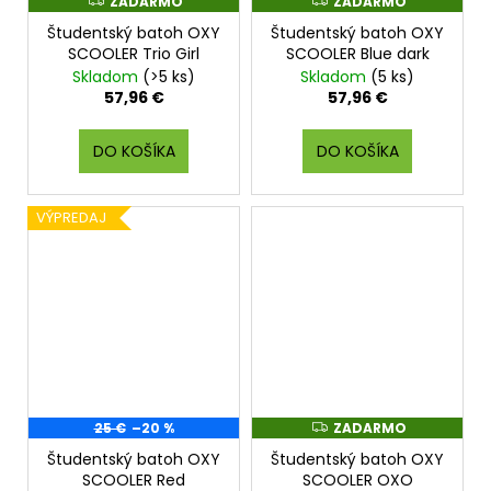
ZADARMO
ZADARMO
Z
Z
A
A
Študentský batoh OXY
Študentský batoh OXY
D
D
A
A
SCOOLER Trio Girl
SCOOLER Blue dark
R
R
Skladom
(>5 ks)
Skladom
(5 ks)
M
M
O
O
57,96 €
57,96 €
DO KOŠÍKA
DO KOŠÍKA
VÝPREDAJ
25 €
–20 %
ZADARMO
Z
A
Študentský batoh OXY
Študentský batoh OXY
D
A
SCOOLER Red
SCOOLER OXO
R