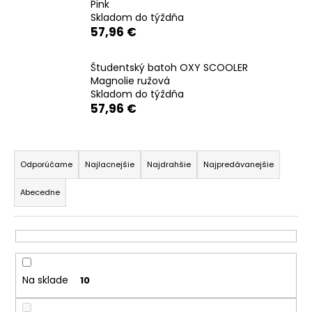
Pink
á
Skladom do týždňa
57,96 €
j
s
ť
Študentský batoh OXY SCOOLER
Magnolie ružová
?
Skladom do týždňa
57,96 €
R
HĽADAŤ
a
Odporúčame
Najlacnejšie
Najdrahšie
Najpredávanejšie
d
Abecedne
e
n
O
d
i
p
e
o
p
Na sklade
10
r
r
ú
o