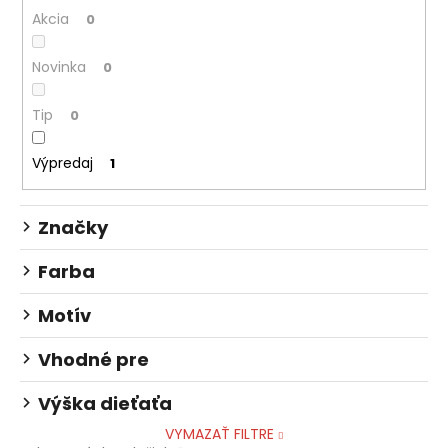
č
Akcia
d
0
a
m
u
e
Novinka
0
k
t
Tip
0
o
ŠKOLSKÝ
SET
v
8-
Výpredaj
1
DIELNY
PREMIUM
LIGHT
Značky
KOLIBRÍK
FIALOVÝ
Farba
130
€
Motív
Vhodné pre
Výška dieťaťa
VYMAZAŤ FILTRE