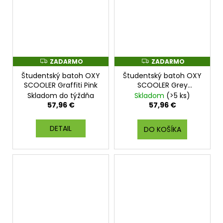
ZADARMO
ZADARMO
Z
Z
A
A
Študentský batoh OXY
Študentský batoh OXY
D
D
A
A
SCOOLER Graffiti Pink
SCOOLER Grey
R
R
geometric Pink Style
Skladom do týždňa
Skladom
(>5 ks)
M
M
O
O
57,96 €
57,96 €
DETAIL
DO KOŠÍKA