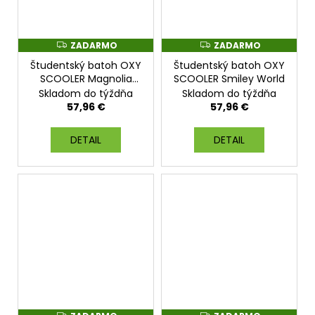
ZADARMO
ZADARMO
Z
Z
A
A
Študentský batoh OXY
Študentský batoh OXY
D
D
A
A
SCOOLER Magnolia
SCOOLER Smiley World
R
R
Dark
Skladom do týždňa
Skladom do týždňa
M
M
O
O
57,96 €
57,96 €
DETAIL
DETAIL