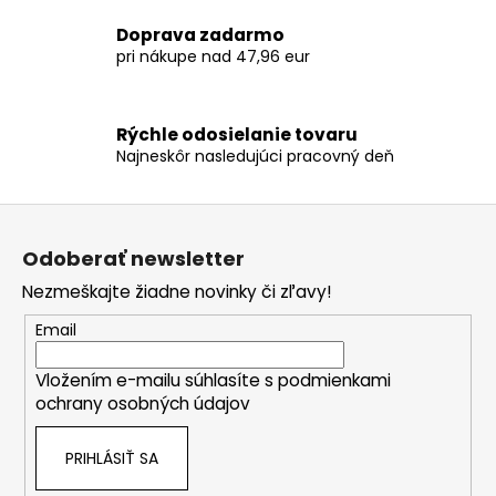
k
Doprava zadarmo
y
pri nákupe nad 47,96 eur
v
ý
p
Rýchle odosielanie tovaru
i
Najneskôr nasledujúci pracovný deň
s
u
Z
á
Odoberať newsletter
p
Nezmeškajte žiadne novinky či zľavy!
ä
t
Email
i
Vložením e-mailu súhlasíte s
podmienkami
e
ochrany osobných údajov
PRIHLÁSIŤ SA