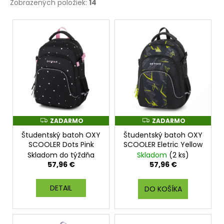
Zobrazených položiek:
14
V
ý
p
i
s
p
r
o
ZADARMO
ZADARMO
Z
Z
d
A
A
Študentský batoh OXY
Študentský batoh OXY
D
D
u
A
A
SCOOLER Dots Pink
SCOOLER Eletric Yellow
k
R
R
Skladom do týždňa
Skladom
(2 ks)
M
M
t
O
O
57,96 €
57,96 €
o
DETAIL
v
DO KOŠÍKA