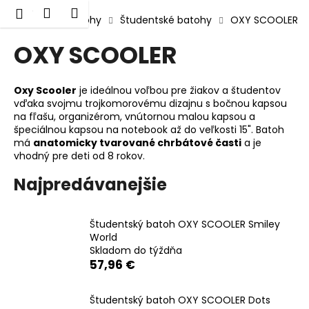
K
Prejsť
Hľadať
Nákupný
Menu
Prihlásenie
na
Domov
Batohy
Študentské batohy
OXY SCOOLER
o
obsah
Späť
Späť
košík
š
OXY SCOOLER
í
Č
k
o
Oxy Scooler
je ideálnou voľbou pre žiakov a študentov
vďaka svojmu trojkomorovému dizajnu s bočnou kapsou
p
na fľašu, organizérom, vnútornou malou kapsou a
o
špeciálnou kapsou na notebook až do veľkosti 15". Batoh
má
anatomicky tvarované chrbátové časti
a je
t
vhodný pre deti od 8 rokov.
r
e
Najpredávanejšie
b
u
Študentský batoh OXY SCOOLER Smiley
j
World
e
Skladom do týždňa
57,96 €
t
e
Študentský batoh OXY SCOOLER Dots
n