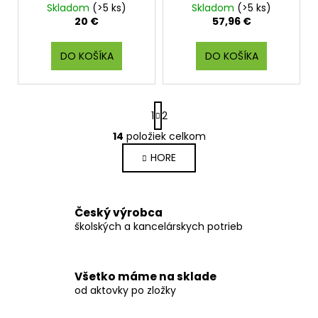
Skladom
(>5 ks)
Skladom
(>5 ks)
M
O
20 €
57,96 €
DO KOŠÍKA
DO KOŠÍKA
S
1
2
t
r
14
položiek celkom
O
á
v
HORE
n
l
k
o
á
v
d
Český výrobca
a
a
školských a kancelárskych potrieb
n
c
i
i
e
e
Všetko máme na sklade
p
od aktovky po zložky
r
v