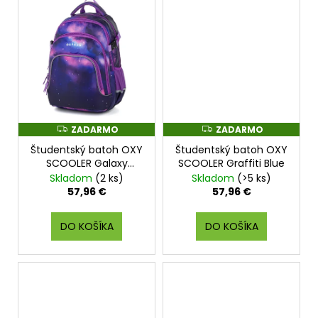
ZADARMO
ZADARMO
Z
Z
A
A
Študentský batoh OXY
Študentský batoh OXY
D
D
A
A
SCOOLER Galaxy
SCOOLER Graffiti Blue
R
R
Purple
Skladom
(2 ks)
Skladom
(>5 ks)
M
M
O
O
57,96 €
57,96 €
DO KOŠÍKA
DO KOŠÍKA