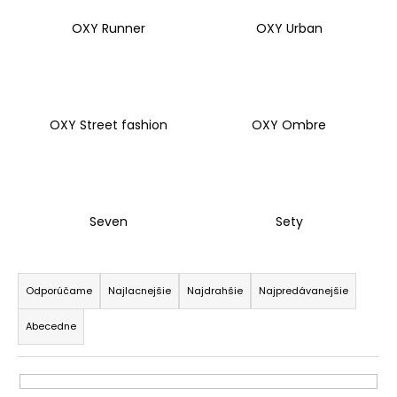
á
OXY Runner
OXY Urban
j
s
ť
?
OXY Street fashion
OXY Ombre
HĽADAŤ
Seven
Sety
R
O
a
Odporúčame
Najlacnejšie
Najdrahšie
Najpredávanejšie
d
d
p
Abecedne
e
o
n
r
ú
i