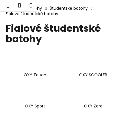
K
Prejsť
Hľadať
Nákupný
Menu
Prihlásenie
na
Domov
Batohy
Študentské batohy
o
obsah
Fialové študentské batohy
Späť
Späť
košík
š
í
Fialové študentské
Č
k
batohy
o
p
o
t
r
e
OXY Touch
OXY SCOOLER
b
u
j
e
OXY Sport
OXY Zero
t
e
n