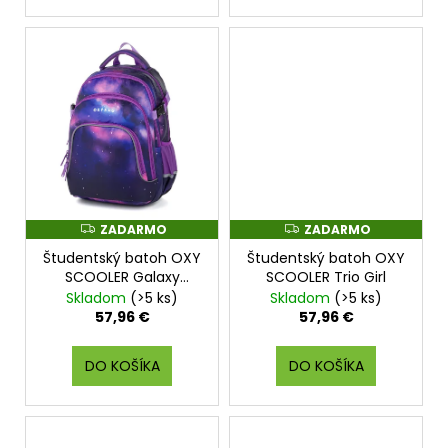
ZADARMO
ZADARMO
Z
Z
A
A
Študentský batoh OXY
Študentský batoh OXY
D
D
A
A
SCOOLER Galaxy
SCOOLER Trio Girl
R
R
Purple
Skladom
(>5 ks)
Skladom
(>5 ks)
M
M
O
O
57,96 €
57,96 €
DO KOŠÍKA
DO KOŠÍKA