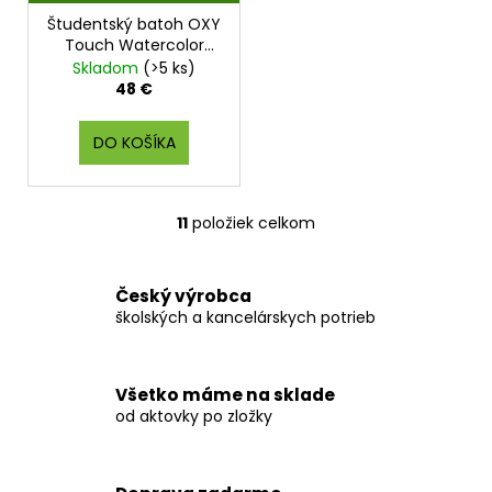
A
Študentský batoh OXY
D
A
Touch Watercolor
R
Violet
Skladom
(>5 ks)
M
O
48 €
DO KOŠÍKA
11
položiek celkom
O
v
l
Český výrobca
á
školských a kancelárskych potrieb
d
a
c
Všetko máme na sklade
i
od aktovky po zložky
e
p
r