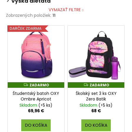
Výška dieťaťa
VYMAZAŤ FILTRE
Zobrazených položiek:
11
V
DARČEK ZDARMA
ý
p
i
s
p
r
o
ZADARMO
ZADARMO
Z
Z
d
A
A
Študentský batoh OXY
Školský set 3 ks OXY
D
D
u
A
A
Ombre Apricot
Zero Batik
k
R
R
Skladom
(>5 ks)
Skladom
(>5 ks)
M
M
t
O
O
69,96 €
68 €
o
v
DO KOŠÍKA
DO KOŠÍKA