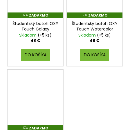
ZADARMO
ZADARMO
Z
Z
A
A
Študentský batoh OXY
Študentský batoh OXY
D
D
A
A
Touch Galaxy
Touch Watercolor
R
R
Skladom
(>5 ks)
Skladom
(>5 ks)
M
M
O
O
48 €
48 €
DO KOŠÍKA
DO KOŠÍKA
ZADARMO
Z