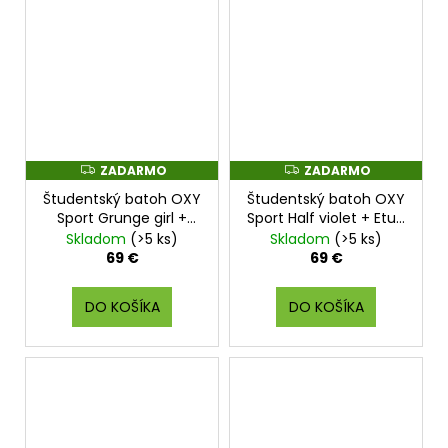
ZADARMO
ZADARMO
Z
Z
A
A
Študentský batoh OXY
Študentský batoh OXY
D
D
A
A
Sport Grunge girl +
Sport Half violet + Etue
R
R
Etue zdarma
zdarma
Skladom
(>5 ks)
Skladom
(>5 ks)
M
M
O
O
69 €
69 €
DO KOŠÍKA
DO KOŠÍKA