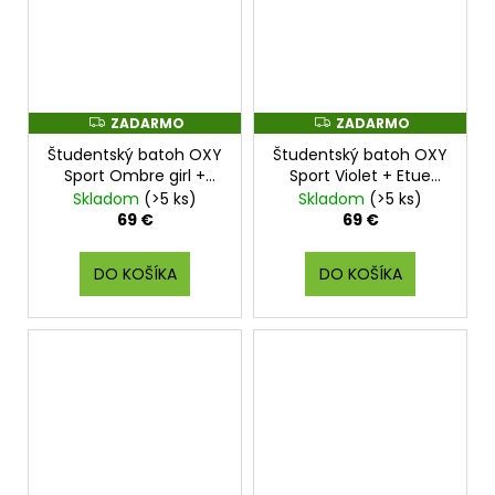
ZADARMO
ZADARMO
Z
Z
A
A
Študentský batoh OXY
Študentský batoh OXY
D
D
A
A
Sport Ombre girl +
Sport Violet + Etue
R
R
Etue zdarma
zadarmo
Skladom
(>5 ks)
Skladom
(>5 ks)
M
M
O
O
69 €
69 €
DO KOŠÍKA
DO KOŠÍKA