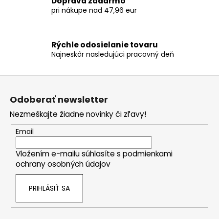
Doprava zadarmo
v
pri nákupe nad 47,96 eur
k
y
v
ý
Rýchle odosielanie tovaru
Najneskôr nasledujúci pracovný deň
p
i
s
Z
u
á
Odoberať newsletter
p
Nezmeškajte žiadne novinky či zľavy!
ä
t
Email
i
Vložením e-mailu súhlasíte s
podmienkami
e
ochrany osobných údajov
PRIHLÁSIŤ SA