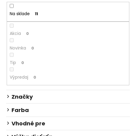
č
e
a
p
m
Na sklade
11
r
e
o
Akcia
d
0
BOX
u
NA
Novinka
0
ZOŠITY
k
A4
t
JUMBO
Tip
0
PLAYWORLD
o
PIXEL
v
Výpredaj
5,96
0
€
Značky
Farba
Vhodné pre