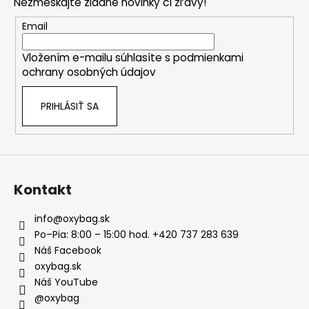
Nezmeškajte žiadne novinky či zľavy!
ä
t
Email
i
Vložením e-mailu súhlasíte s
podmienkami
e
ochrany osobných údajov
PRIHLÁSIŤ SA
Kontakt
info
@
oxybag.sk
Po–Pia: 8:00 – 15:00 hod. +420 737 283 639
Náš Facebook
oxybag.sk
Náš YouTube
@oxybag