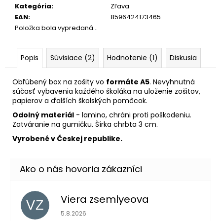
č
Kategória
:
Zľava
a
EAN
:
8596424173465
m
Položka bola vypredaná…
e
Popis
Súvisiace (2)
Hodnotenie (1)
Diskusia
BOX
NA
DESIATU
Obľúbený box na zošity vo
formáte A5
. Nevyhnutná
S
súčasť vybavenia každého školáka na uloženie zošitov,
PRIEHRADKOU
papierov a ďalších školských pomôcok.
PLAYWORLD
PIXEL
Odolný materiál
- lamino, chráni proti poškodeniu.
Zatváranie na gumičku. Šírka chrbta 3 cm.
5,56
€
Vyrobené v Českej republike.
Viera zsemlyeova
VZ
Hodnotenie obchodu je 5 z 5 hviezdičiek.
5.8.2026