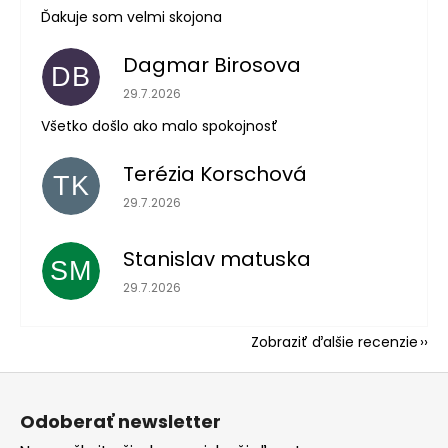
Ďakuje som velmi skojona
Dagmar Birosova
DB
Hodnotenie obchodu je 5 z 5 hviezdičiek.
29.7.2026
Všetko došlo ako malo spokojnosť
Terézia Korschová
TK
Hodnotenie obchodu je 5 z 5 hviezdičiek.
29.7.2026
Stanislav matuska
SM
Hodnotenie obchodu je 5 z 5 hviezdičiek.
29.7.2026
Zobraziť ďalšie recenzie
Z
á
Odoberať newsletter
p