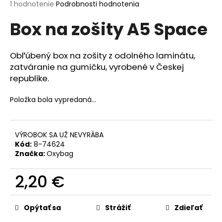
Priemerné
1 hodnotenie
Podrobnosti hodnotenia
á
hodnotenie
Box na zošity A5 Space
j
produktu
je
s
5,0
ť
z
Obľúbený box na zošity z odolného laminátu,
5
?
zatváranie na gumičku, vyrobené v Českej
hviezdičiek.
republike.
Položka bola vypredaná…
HĽADAŤ
VÝROBOK SA UŽ NEVYRÁBA
Kód:
8-74624
Značka:
Oxybag
O
d
2,20 €
p
o
Jednotková
r
cena:
Opýtať sa
Strážiť
Zdieľať
ú