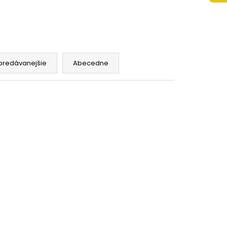
DIELNY OXY GO
PIONSHIP
predávanejšie
Abecedne