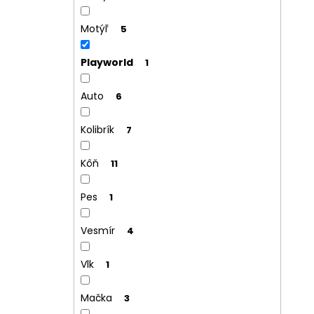
Motýľ
5
Playworld
1
Auto
6
Kolibrík
7
Kôň
11
Pes
1
Vesmír
4
Vlk
1
Mačka
3