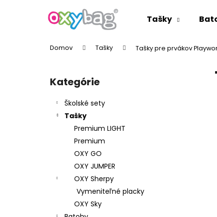
K
Prejsť
na
o
Tašky
Bat
obsah
Späť
Späť
š
do
do
í
Domov
Tašky
Tašky pre prvákov Playwo
k
obchodu
obchodu
B
o
Kategórie
Preskočiť
č
kategórie
n
Školské sety
ý
Tašky
p
Premium LIGHT
a
Premium
n
OXY GO
e
OXY JUMPER
l
OXY Sherpy
Vymeniteľné placky
OXY Sky
Batohy