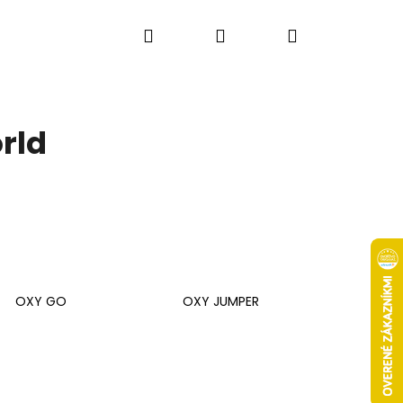
Hľadať
Prihlásenie
Nákupný
košík
rld
OXY GO
OXY JUMPER
Nasledujúce