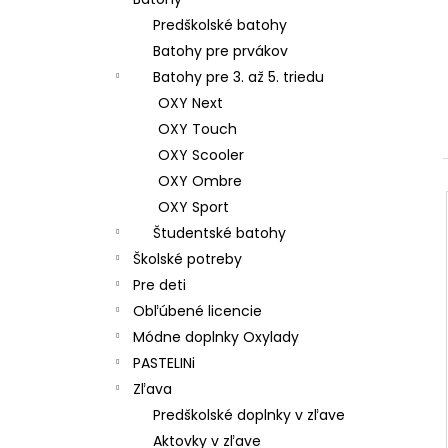
ŠKOLSKÝ SET 8-DIELNY OXY JUMPER
KOLIBRÍK FIALOVÝ
Predškolské batohy
128 €
Batohy pre prvákov
Batohy pre 3. až 5. triedu
OXY Next
OXY Touch
OXY Scooler
OXY Ombre
OXY Sport
Študentské batohy
Školské potreby
Pre deti
Obľúbené licencie
Módne doplnky Oxylady
PASTELINi
Zľava
Predškolské doplnky v zľave
Aktovky v zľave