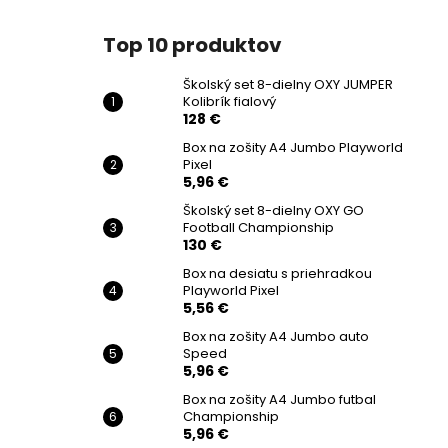
Top 10 produktov
Školský set 8-dielny OXY JUMPER
Kolibrík fialový
128 €
Box na zošity A4 Jumbo Playworld
Pixel
5,96 €
Školský set 8-dielny OXY GO
Football Championship
130 €
Box na desiatu s priehradkou
Playworld Pixel
5,56 €
Box na zošity A4 Jumbo auto
Speed
5,96 €
Box na zošity A4 Jumbo futbal
Championship
5,96 €