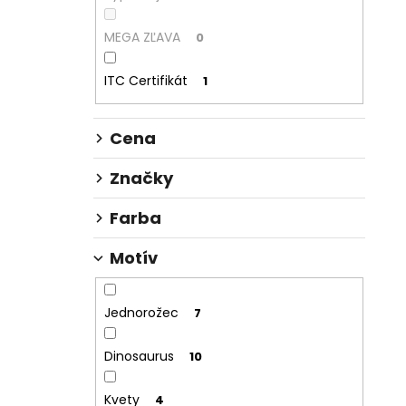
MEGA ZĽAVA
0
ITC Certifikát
1
Cena
Značky
Farba
Motív
Jednorožec
7
Dinosaurus
10
Kvety
4