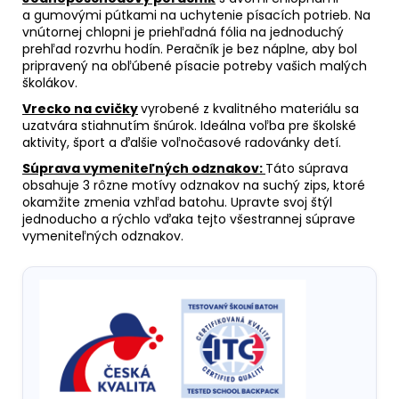
a gumovými pútkami na uchytenie písacích potrieb. Na
vnútornej chlopni je priehľadná fólia na jednoduchý
prehľad rozvrhu hodín. Peračník je bez náplne, aby bol
pripravený na obľúbené písacie potreby vašich malých
školákov.
Vrecko na cvičky
vyrobené z kvalitného materiálu sa
uzatvára stiahnutím šnúrok. Ideálna voľba pre školské
aktivity, šport a ďalšie voľnočasové radovánky detí.
Súprava vymeniteľných odznakov:
Táto súprava
obsahuje 3 rôzne motívy odznakov na suchý zips, ktoré
okamžite zmenia vzhľad batohu. Upravte svoj štýl
jednoducho a rýchlo vďaka tejto všestrannej súprave
vymeniteľných odznakov.