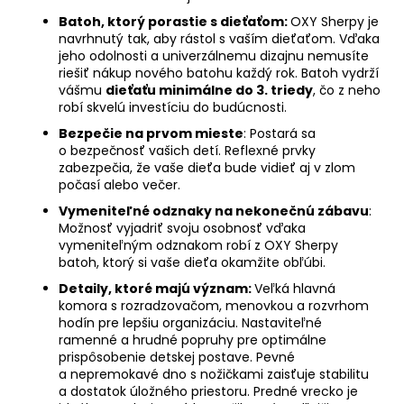
Batoh, ktorý porastie s dieťaťom:
OXY Sherpy je
navrhnutý tak, aby rástol s vaším dieťaťom. Vďaka
jeho odolnosti a univerzálnemu dizajnu nemusíte
riešiť nákup nového batohu každý rok. Batoh vydrží
vášmu
dieťaťu minimálne do 3. triedy
, čo z neho
robí skvelú investíciu do budúcnosti.
Bezpečie na prvom mieste
: Postará sa
o bezpečnosť vašich detí. Reflexné prvky
zabezpečia, že vaše dieťa bude vidieť aj v zlom
počasí alebo večer.
Vymeniteľné odznaky na nekonečnú zábavu
:
Možnosť vyjadriť svoju osobnosť vďaka
vymeniteľným odznakom robí z OXY Sherpy
batoh, ktorý si vaše dieťa okamžite obľúbi.
Detaily, ktoré majú význam:
Veľká hlavná
komora s rozradzovačom, menovkou a rozvrhom
hodín pre lepšiu organizáciu. Nastaviteľné
ramenné a hrudné popruhy pre optimálne
prispôsobenie detskej postave. Pevné
a nepremokavé dno s nožičkami zaisťuje stabilitu
a dostatok úložného priestoru. Predné vrecko je