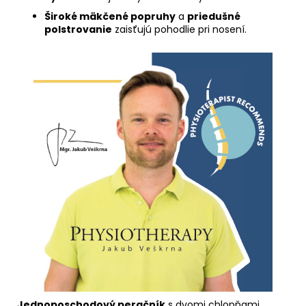
Široké mäkčené popruhy
a
priedušné
polstrovanie
zaisťujú pohodlie pri nosení.
Jednoposchodový peračník
s dvomi chlopňami