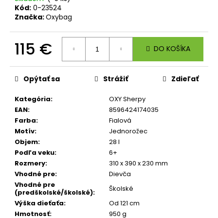
č
Kód:
0-23524
a
Značka:
Oxybag
m
e
115 €
DO KOŠÍKA
Jednotková
ŠKOLSKÝ
SET
cena:
8-
Opýtať sa
Strážiť
Zdieľať
DIELNY
OXY
Kategória
:
OXY Sherpy
JUMPER
EAN
:
8596424174035
KOLIBRÍK
FIALOVÝ
Farba
:
Fialová
Motív
:
Jednorožec
128
€
Objem
:
28 l
Podľa veku
:
6+
Rozmery
:
310 x 390 x 230 mm
Vhodné pre
:
Dievča
Vhodné pre
Školské
(predškolské/školské)
:
Výška dieťaťa
:
Od 121 cm
Hmotnosť
:
950 g