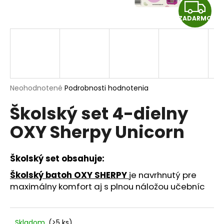
Z
á
ZADARMO
j
A
s
D
ť
?
A
R
Priemerné
Neohodnotené
Podrobnosti hodnotenia
hodnotenie
Školský set 4-dielny
produktu
M
HĽADAŤ
je
OXY Sherpy Unicorn
0,0
O
z
5
hviezdičiek.
Školský set obsahuje:
O
d
Školský batoh OXY SHERPY
je navrhnutý pre
p
maximálny komfort aj s plnou náložou učebníc
o
r
ú
Skladom
(>5 ks)