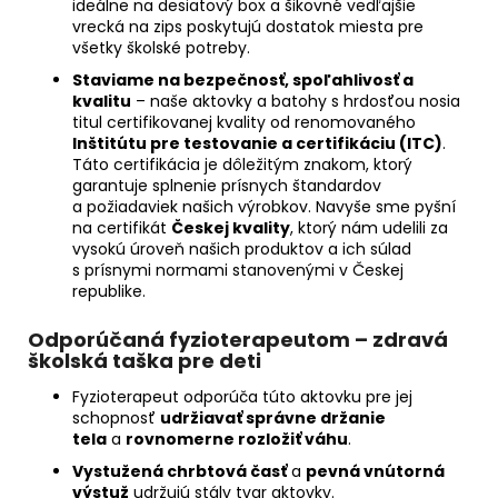
ideálne na desiatový box a šikovné vedľajšie
vrecká na zips poskytujú dostatok miesta pre
všetky školské potreby.
Staviame na bezpečnosť, spoľahlivosť a
kvalitu
– naše aktovky a batohy s hrdosťou nosia
titul certifikovanej kvality od renomovaného
Inštitútu pre testovanie a certifikáciu (ITC)
.
Táto certifikácia je dôležitým znakom, ktorý
garantuje splnenie prísnych štandardov
a požiadaviek našich výrobkov. Navyše sme pyšní
na certifikát
Českej kvality
, ktorý nám udelili za
vysokú úroveň našich produktov a ich súlad
s prísnymi normami stanovenými v Českej
republike.
Odporúčaná fyzioterapeutom – zdravá
školská taška pre deti
Fyzioterapeut odporúča túto aktovku pre jej
schopnosť
udržiavať správne držanie
tela
a
rovnomerne rozložiť váhu
.
Vystužená chrbtová časť
a
pevná vnútorná
výstuž
udržujú stály tvar aktovky.