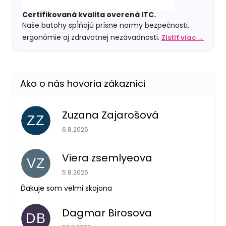
Certifikovaná kvalita overená ITC.
Naše batohy spĺňajú prísne normy bezpečnosti,
ergonómie aj zdravotnej nezávadnosti.
Zistiť viac →
Zuzana Zajarošová
ZZ
Hodnotenie obchodu je 5 z 5 hviezdičiek.
6.8.2026
Viera zsemlyeova
VZ
Hodnotenie obchodu je 5 z 5 hviezdičiek.
5.8.2026
Ďakuje som velmi skojona
Dagmar Birosova
DB
Hodnotenie obchodu je 5 z 5 hviezdičiek.