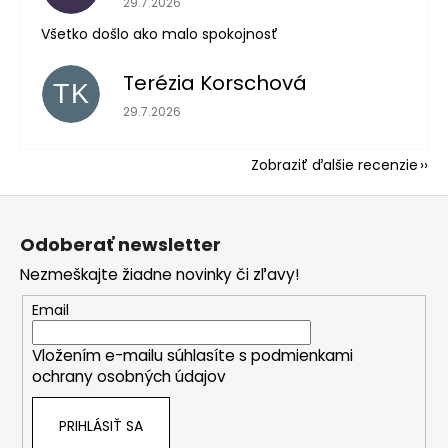
29.7.2026
Všetko došlo ako malo spokojnosť
Terézia Korschová
TK
Hodnotenie obchodu je 5 z 5 hviezdičiek.
29.7.2026
Zobraziť ďalšie recenzie
Z
á
Odoberať newsletter
p
Nezmeškajte žiadne novinky či zľavy!
ä
t
Email
i
Vložením e-mailu súhlasíte s
podmienkami
e
ochrany osobných údajov
PRIHLÁSIŤ SA