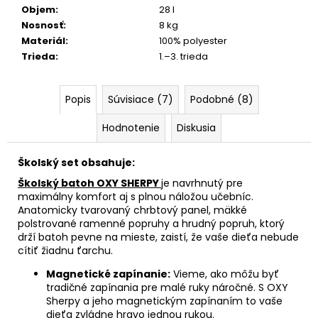
Objem
:
28 l
Nosnosť
:
8 kg
Materiál
:
100% polyester
Trieda
:
1.–3. trieda
Popis
Súvisiace (7)
Podobné (8)
Hodnotenie
Diskusia
Školský set obsahuje:
Školský batoh OXY SHERPY
je navrhnutý pre
maximálny komfort aj s plnou náložou učebníc.
Anatomicky tvarovaný chrbtový panel, mäkké
polstrované ramenné popruhy a hrudný popruh, ktorý
drží batoh pevne na mieste, zaistí, že vaše dieťa nebude
cítiť žiadnu ťarchu.
Magnetické zapínanie:
Vieme, ako môžu byť
tradičné zapínania pre malé ruky náročné. S OXY
Sherpy a jeho magnetickým zapínaním to vaše
dieťa zvládne hravo jednou rukou.