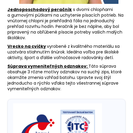
Jednoposchodový peračník
s dvomi chlopňami
a gumovými pútkami na uchytenie písacích potrieb. Na
vnútornej chlopni je priehľadná fólia na jednoduchý
prehľad rozvrhu hodín. Peračník je bez náplne, aby bol
pripravený na obľúbené písacie potreby vašich malých
školákov.
Vrecko na cvičky
vyrobené z kvalitného materiálu sa
uzatvára stiahnutím šnúrok. Ideálna voľba pre školské
aktivity, šport a ďalšie voľnočasové radovánky detí.
Súprava vymeniteľných odznakov:
Táto súprava
obsahuje 3 rôzne motívy odznakov na suchý zips, ktoré
okamžite zmenia vzhľad batohu. Upravte svoj štýl
jednoducho a rýchlo vďaka tejto všestrannej súprave
vymeniteľných odznakov.