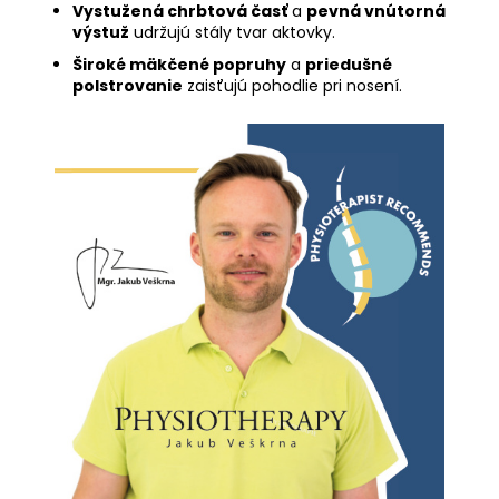
Vystužená chrbtová časť
a
pevná vnútorná
výstuž
udržujú stály tvar aktovky.
Široké mäkčené popruhy
a
priedušné
polstrovanie
zaisťujú pohodlie pri nosení.