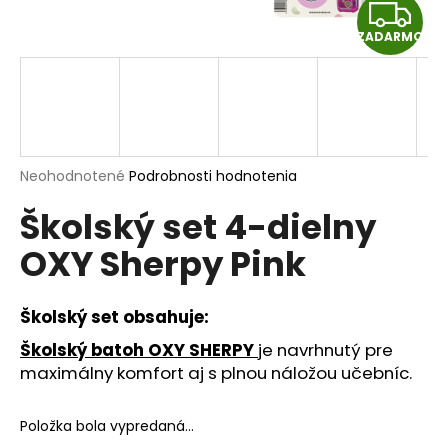
Z
á
ZADARMO
j
A
s
D
ť
?
A
R
Priemerné
Neohodnotené
Podrobnosti hodnotenia
hodnotenie
Školský set 4-dielny
produktu
M
HĽADAŤ
je
OXY Sherpy Pink
0,0
O
z
5
hviezdičiek.
Školský set obsahuje:
O
d
Školský batoh OXY SHERPY
je navrhnutý pre
p
maximálny komfort aj s plnou náložou učebníc.
o
r
ú
Položka bola vypredaná…