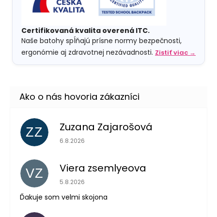
Certifikovaná kvalita overená ITC.
Naše batohy spĺňajú prísne normy bezpečnosti,
ergonómie aj zdravotnej nezávadnosti.
Zistiť viac →
Zuzana Zajarošová
ZZ
Hodnotenie obchodu je 5 z 5 hviezdičiek.
6.8.2026
Viera zsemlyeova
VZ
Hodnotenie obchodu je 5 z 5 hviezdičiek.
5.8.2026
Ďakuje som velmi skojona