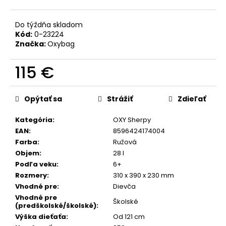
č
a
m
Do týždňa skladom
e
Kód:
0-23224
Značka:
Oxybag
BOX
115 €
NA
ZOŠITY
Jednotková
A4
cena:
JUMBO
Opýtať sa
Strážiť
Zdieľať
GAMER
Kategória
:
OXY Sherpy
5,96
€
EAN
:
8596424174004
Farba
:
Ružová
Objem
:
28 l
Podľa veku
:
6+
Rozmery
:
310 x 390 x 230 mm
Vhodné pre
:
Dievča
Vhodné pre
Školské
(predškolské/školské)
:
Výška dieťaťa
:
Od 121 cm