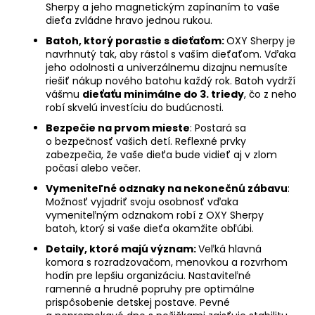
Sherpy a jeho magnetickým zapínaním to vaše
dieťa zvládne hravo jednou rukou.
Batoh, ktorý porastie s dieťaťom:
OXY Sherpy je
navrhnutý tak, aby rástol s vaším dieťaťom. Vďaka
jeho odolnosti a univerzálnemu dizajnu nemusíte
riešiť nákup nového batohu každý rok. Batoh vydrží
vášmu
dieťaťu minimálne do 3. triedy
, čo z neho
robí skvelú investíciu do budúcnosti.
Bezpečie na prvom mieste
: Postará sa
o bezpečnosť vašich detí. Reflexné prvky
zabezpečia, že vaše dieťa bude vidieť aj v zlom
počasí alebo večer.
Vymeniteľné odznaky na nekonečnú zábavu
:
Možnosť vyjadriť svoju osobnosť vďaka
vymeniteľným odznakom robí z OXY Sherpy
batoh, ktorý si vaše dieťa okamžite obľúbi.
Detaily, ktoré majú význam:
Veľká hlavná
komora s rozradzovačom, menovkou a rozvrhom
hodín pre lepšiu organizáciu. Nastaviteľné
ramenné a hrudné popruhy pre optimálne
prispôsobenie detskej postave. Pevné