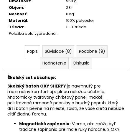
Hmotnosť
:
950 g
Objem
:
28 l
Nosnosť
:
8 kg
Materiál
:
100% polyester
Trieda
:
1.–3. trieda
Položka bola vypredaná…
Popis
Súvisiace (8)
Podobné (9)
Hodnotenie
Diskusia
Školský set obsahuje:
Školský batoh OXY SHERPY
je navrhnutý pre
maximálny komfort aj s plnou náložou učebníc.
Anatomicky tvarovaný chrbtový panel, mäkké
polstrované ramenné popruhy a hrudný popruh, ktorý
drží batoh pevne na mieste, zaistí, že vaše dieťa nebude
cítiť žiadnu ťarchu.
Magnetické zapínanie:
Vieme, ako môžu byť
tradičné zapínania pre malé ruky náročné. S OXY