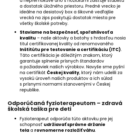
a nepremokavé dno s nožičkami zaisťuje stabilitu
a dostatok úložného priestoru. Predné vrecko je
ideálne na desiatový box a šikovné vedľajšie
vrecká na zips poskytujú dostatok miesta pre
všetky školské potreby.
Staviame na bezpečnosť, spoľahlivosť a
kvalitu
– naše aktovky a batohy s hrdosťou nosia
titul certifikovanej kvality od renomovaného
Inštitútu pre testovanie a certifikáciu (ITC)
.
Táto certifikácia je dôležitým znakom, ktorý
garantuje splnenie prísnych štandardov
a požiadaviek našich výrobkov. Navyše sme pyšní
na certifikát
Českej kvality
, ktorý nám udelili za
vysokú úroveň našich produktov a ich súlad
s prísnymi normami stanovenými v Českej
republike.
Odporúčaná fyzioterapeutom – zdravá
školská taška pre deti
Fyzioterapeut odporúča túto aktovku pre jej
schopnosť
udržiavať správne držanie
tela
a
rovnomerne rozložiť váhu
.