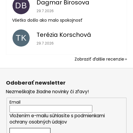
Dagmar Birosova
DB
Hodnotenie obchodu je 5 z 5 hviezdičiek.
29.7.2026
Všetko došlo ako malo spokojnosť
Terézia Korschová
TK
Hodnotenie obchodu je 5 z 5 hviezdičiek.
29.7.2026
Zobraziť ďalšie recenzie
Z
á
Odoberať newsletter
p
Nezmeškajte žiadne novinky či zľavy!
ä
t
Email
i
Vložením e-mailu súhlasíte s
podmienkami
e
ochrany osobných údajov