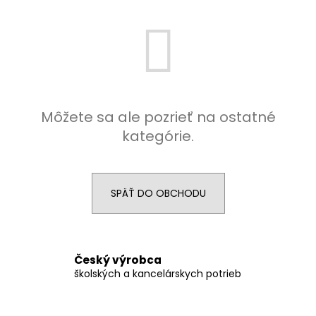
á
j
s
ť
?
Môžete sa ale pozrieť na ostatné
kategórie.
HĽADAŤ
SPÄŤ DO OBCHODU
O
d
p
Český výrobca
o
školských a kancelárskych potrieb
r
ú