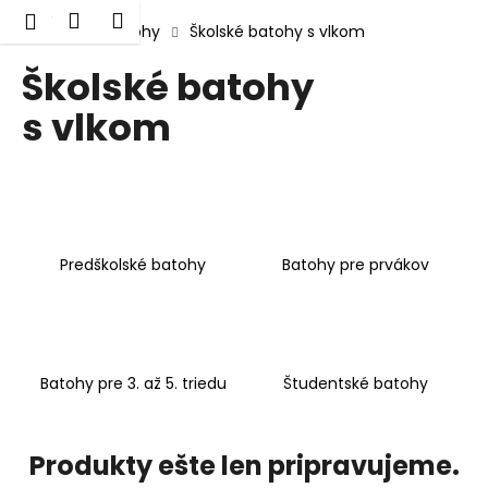
K
Prejsť
Hľadať
Nákupný
Menu
Prihlásenie
na
Domov
Batohy
Školské batohy s vlkom
o
obsah
Späť
Späť
košík
š
Školské batohy
í
s vlkom
Č
k
o
p
o
t
r
Predškolské batohy
Batohy pre prvákov
e
b
u
j
Batohy pre 3. až 5. triedu
Študentské batohy
e
t
e
Produkty ešte len pripravujeme.
n