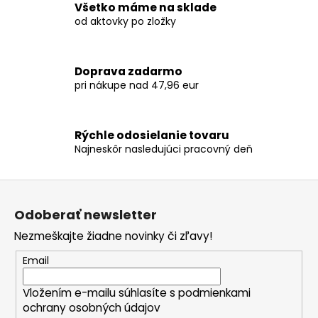
č
Všetko máme na sklade
a
od aktovky po zložky
m
e
Doprava zadarmo
pri nákupe nad 47,96 eur
ŠTUDENTSKÝ
BATOH
OXY
SCOOLER
Rýchle odosielanie tovaru
DOTS
Najneskôr nasledujúci pracovný deň
PINK
57,96
€
Z
á
Odoberať newsletter
p
Nezmeškajte žiadne novinky či zľavy!
ä
t
Email
i
Vložením e-mailu súhlasíte s
podmienkami
e
ochrany osobných údajov