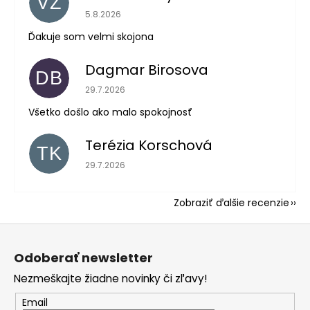
VZ
Hodnotenie obchodu je 5 z 5 hviezdičiek.
5.8.2026
Ďakuje som velmi skojona
Dagmar Birosova
DB
Hodnotenie obchodu je 5 z 5 hviezdičiek.
29.7.2026
Všetko došlo ako malo spokojnosť
Terézia Korschová
TK
Hodnotenie obchodu je 5 z 5 hviezdičiek.
29.7.2026
Zobraziť ďalšie recenzie
Z
á
Odoberať newsletter
p
Nezmeškajte žiadne novinky či zľavy!
ä
t
Email