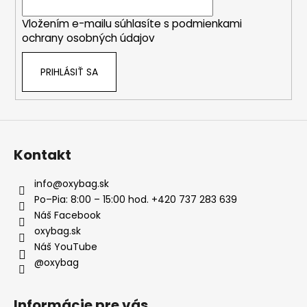
i
Vložením e-mailu súhlasíte s
podmienkami
e
ochrany osobných údajov
PRIHLÁSIŤ SA
Kontakt
info
@
oxybag.sk
Po–Pia: 8:00 – 15:00 hod. +420 737 283 639
Náš Facebook
oxybag.sk
Náš YouTube
@oxybag
Informácie pre vás