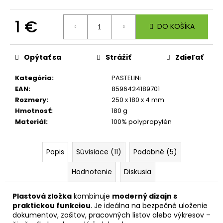
č
a
1 €
m
DO KOŠÍKA
e
Jednotková
cena:
Opýtať sa
Strážiť
Zdieľať
ŠTUDENTSKÝ
BATOH
Kategória
:
PASTELINi
OXY
SCOOLER
EAN
:
8596424189701
SMILEY
Rozmery
:
250 x 180 x 4 mm
WORLD
Hmotnosť
:
180 g
57,96
Materiál
:
100% polypropylén
€
Popis
Súvisiace (11)
Podobné (5)
Hodnotenie
Diskusia
Plastová zložka
kombinuje
moderný dizajn s
praktickou funkciou
. Je ideálna na bezpečné uloženie
dokumentov, zošitov, pracovných listov alebo výkresov –