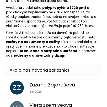
či už v škole, v kancelárii alebo doma.
Vyrobená z odolného
polypropylénu (220 μm)
s
praktickým zapínaním na druk
zabezpečuje, že
všetky papiere zostanú bezpečne na svojom mieste a
prehľadne usporiadané. Rozťahovací chrbát (pri
niektorých variantoch) umožňuje pojať až 250 listov.
Formát
A5
zabezpečuje, že sa dovnútra pohodlne
zmestia všetky bežné dokumenty tejto veľkosti. Tieto
zložky na dokumenty a zošity
sú nielen praktické, ale
aj štýlové – vhodné pre každého, kto chce mať svoje
papiere
prehľadne a bezpečne uložené
, s dôrazom
na
moderný a univerzálny dizajn.
Zuzana Zajarošová
ZZ
Hodnotenie obchodu je 5 z 5 hviezdičiek.
6.8.2026
Viera zsemlyeova