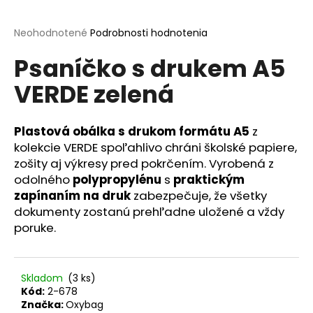
á
j
Priemerné
Neohodnotené
Podrobnosti hodnotenia
hodnotenie
s
Psaníčko s drukem A5
produktu
ť
je
VERDE zelená
0,0
?
z
5
hviezdičiek.
Plastová obálka s drukom formátu A5
z
kolekcie VERDE spoľahlivo chráni školské papiere,
zošity aj výkresy pred pokrčením. Vyrobená z
HĽADAŤ
odolného
polypropylénu
s
praktickým
zapínaním na druk
zabezpečuje, že všetky
dokumenty zostanú prehľadne uložené a vždy
O
poruke.
d
p
o
Skladom
(3 ks)
r
Kód:
2-678
ú
Značka:
Oxybag