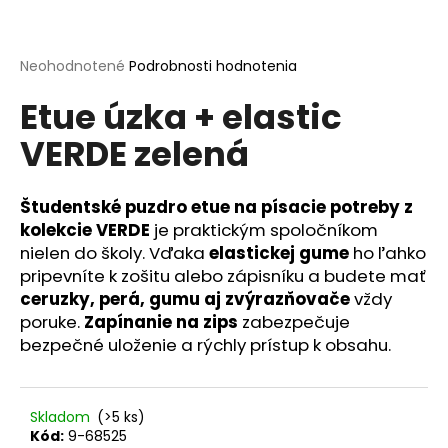
á
j
Priemerné
Neohodnotené
Podrobnosti hodnotenia
s
hodnotenie
ť
Etue úzka + elastic
produktu
je
?
VERDE zelená
0,0
z
5
hviezdičiek.
Študentské puzdro etue
na písacie potreby z
kolekcie
VERDE
je praktickým spoločníkom
HĽADAŤ
nielen do školy. Vďaka
elastickej gume
ho ľahko
pripevníte k zošitu alebo zápisníku a budete mať
ceruzky, perá, gumu aj zvýrazňovače
vždy
O
poruke.
Zapínanie na zips
zabezpečuje
d
bezpečné uloženie a rýchly prístup k obsahu.
p
o
r
Skladom
(>5 ks)
ú
Kód:
9-68525