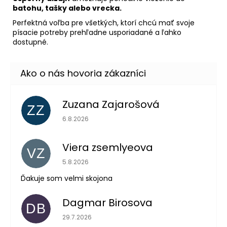
batohu, tašky alebo vrecka.
Perfektná voľba pre všetkých, ktorí chcú mať svoje
písacie potreby prehľadne usporiadané a ľahko
dostupné.
Zuzana Zajarošová
ZZ
Hodnotenie obchodu je 5 z 5 hviezdičiek.
6.8.2026
Viera zsemlyeova
VZ
Hodnotenie obchodu je 5 z 5 hviezdičiek.
5.8.2026
Ďakuje som velmi skojona
Dagmar Birosova
DB
Hodnotenie obchodu je 5 z 5 hviezdičiek.
29.7.2026