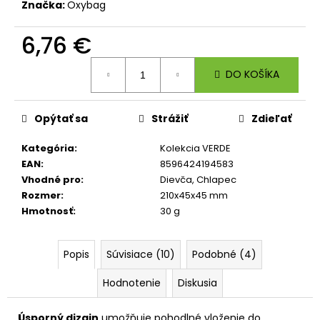
č
Značka:
Oxybag
a
m
6,76 €
e
Jednotková
DO KOŠÍKA
cena:
BOX
NA
ZOŠITY
Opýtať sa
Strážiť
Zdieľať
A4
JUMBO
Kategória
:
Kolekcia VERDE
FUTBAL
CHAMPIONSHIP
EAN
:
8596424194583
Vhodné pro
:
Dievča, Chlapec
5,96
€
Rozmer
:
210x45x45 mm
Hmotnosť
:
30 g
Popis
Súvisiace (10)
Podobné (4)
Hodnotenie
Diskusia
Úsporný dizajn
umožňuje pohodlné vloženie do