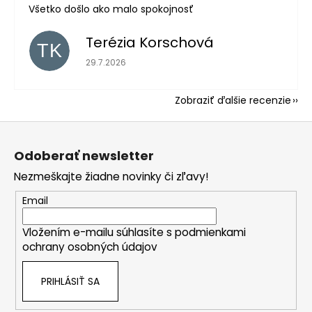
Všetko došlo ako malo spokojnosť
Terézia Korschová
TK
Hodnotenie obchodu je 5 z 5 hviezdičiek.
29.7.2026
Zobraziť ďalšie recenzie
Z
á
Odoberať newsletter
p
Nezmeškajte žiadne novinky či zľavy!
ä
t
Email
i
Vložením e-mailu súhlasíte s
podmienkami
e
ochrany osobných údajov
PRIHLÁSIŤ SA