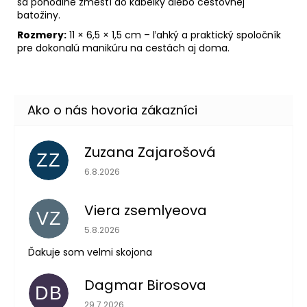
sa pohodlne zmestí do kabelky alebo cestovnej
batožiny.
Rozmery:
11 × 6,5 × 1,5 cm – ľahký a praktický spoločník
pre dokonalú manikúru na cestách aj doma.
Zuzana Zajarošová
ZZ
Hodnotenie obchodu je 5 z 5 hviezdičiek.
6.8.2026
Viera zsemlyeova
VZ
Hodnotenie obchodu je 5 z 5 hviezdičiek.
5.8.2026
Ďakuje som velmi skojona
Dagmar Birosova
DB
Hodnotenie obchodu je 5 z 5 hviezdičiek.
29.7.2026