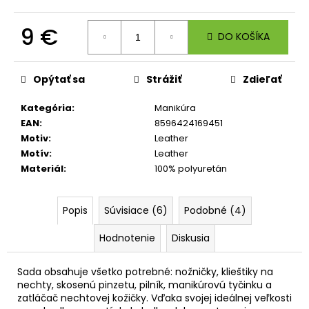
č
a
9 €
m
DO KOŠÍKA
e
Jednotková
cena:
Opýtať sa
Strážiť
Zdieľať
ŠKOLSKÝ
SET
Kategória
:
Manikúra
8-
DIELNY
EAN
:
8596424169451
OXY
Motiv
:
Leather
JUMPER
Motív
:
Leather
KOLIBRÍK
Materiál
:
100% polyuretán
FIALOVÝ
128
€
Popis
Súvisiace (6)
Podobné (4)
Hodnotenie
Diskusia
Sada obsahuje všetko potrebné: nožničky, klieštiky na
nechty, skosenú pinzetu, pilník, manikúrovú tyčinku a
zatláčač nechtovej kožičky. Vďaka svojej ideálnej veľkosti