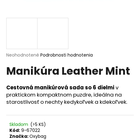
á
j
s
ť
?
Priemerné
Neohodnotené
Podrobnosti hodnotenia
hodnotenie
Manikúra Leather Mint
produktu
HĽADAŤ
je
0,0
z
Cestovná manikúrová sada so 6 dielmi
v
5
praktickom kompaktnom puzdre, ideálna na
hviezdičiek.
O
starostlivosť o nechty kedykoľvek a kdekoľvek.
d
p
o
Skladom
(>5 KS)
r
Kód:
9-67022
ú
Značka:
Oxybag