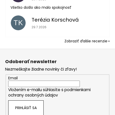
Všetko došlo ako malo spokojnosť
Terézia Korschová
TK
Hodnotenie obchodu je 5 z 5 hviezdičiek.
29.7.2026
Zobraziť ďalšie recenzie
Z
á
Odoberať newsletter
p
Nezmeškajte žiadne novinky či zľavy!
ä
t
Email
i
Vložením e-mailu súhlasíte s
podmienkami
e
ochrany osobných údajov
PRIHLÁSIŤ SA