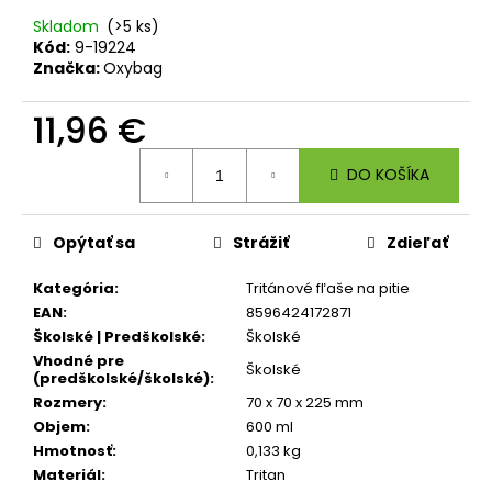
č
a
Skladom
(>5 ks)
Kód:
9-19224
m
Značka:
Oxybag
e
11,96 €
ŠKOLSKÝ
Jednotková
SET
DO KOŠÍKA
8-
cena:
DIELNY
OXY
JUMPER
Opýtať sa
Strážiť
Zdieľať
KOLIBRÍK
FIALOVÝ
Kategória
:
Tritánové fľaše na pitie
128
EAN
:
8596424172871
€
Školské | Predškolské
:
Školské
Vhodné pre
Školské
(predškolské/školské)
:
Rozmery
:
70 x 70 x 225 mm
Objem
:
600 ml
Hmotnosť
:
0,133 kg
Materiál
:
Tritan