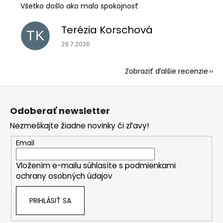
Všetko došlo ako malo spokojnosť
Terézia Korschová
TK
Hodnotenie obchodu je 5 z 5 hviezdičiek.
29.7.2026
Zobraziť ďalšie recenzie
Z
á
Odoberať newsletter
p
Nezmeškajte žiadne novinky či zľavy!
ä
t
Email
i
Vložením e-mailu súhlasíte s
podmienkami
e
ochrany osobných údajov
PRIHLÁSIŤ SA