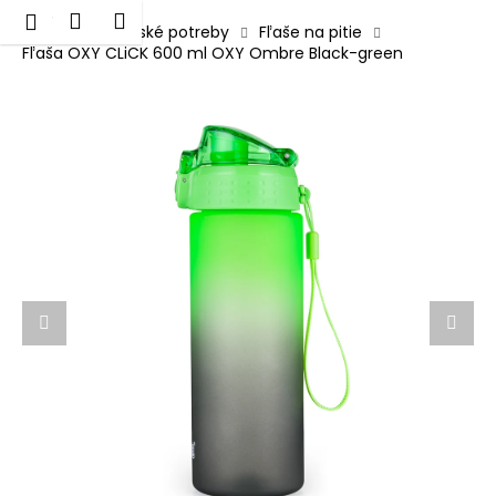
K
Prejsť
Hľadať
Nákupný
Menu
Prihlásenie
na
Domov
Školské potreby
Fľaše na pitie
o
obsah
Fľaša OXY CLiCK 600 ml OXY Ombre Black-green
Späť
Späť
košík
š
í
Č
k
o
p
o
t
r
e
b
u
j
e
t
e
n