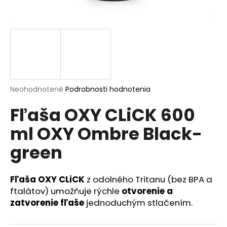
á
j
s
ť
?
Priemerné
Neohodnotené
Podrobnosti hodnotenia
hodnotenie
Fľaša OXY CLiCK 600
produktu
HĽADAŤ
je
ml OXY Ombre Black-
0,0
z
green
5
hviezdičiek.
O
d
Fľaša OXY CLiCK
z odolného Tritanu (bez BPA a
p
ftalátov) umožňuje rýchle
otvorenie a
o
zatvorenie fľaše
jednoduchým stlačením.
r
ú