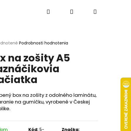
Hľadať
Prihlásenie
Nákupný
košík
erné
dnotené
Podrobnosti hodnotenia
tenie
x na zošity A5
ktu
znáčikovia
čiatka
ičiek.
ený box na zošity z odolného laminátu,
ranie na gumičku, vyrobené v Českej
like.
Nasledujúce
adom
Kód:
5-
Značka: