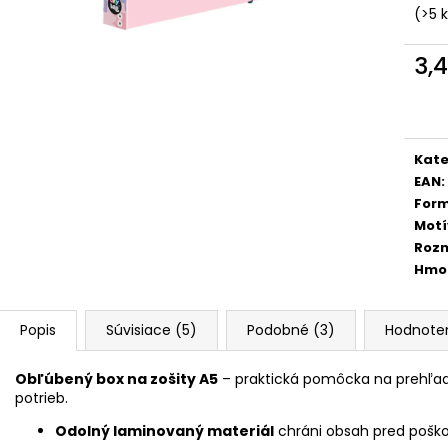
ŠKOLSKÝ SET 8-DIELNY OXY GO
BOX NA ZOŠITY
(>5 
FOOTBALL CHAMPIONSHIP
5,96 €
130 €
3,
Jedn
cena
Kate
EAN
:
For
Motí
Roz
Hmo
Popis
Súvisiace (5)
Podobné (3)
Hodnote
Obľúbený box na zošity A5
– praktická pomôcka na prehľadn
potrieb.
Odolný laminovaný materiál
chráni obsah pred poš