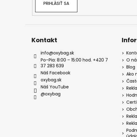
PRIHLÁSIŤ SA
Kontakt
Info
info
@
oxybag.sk
Kont
Po–Pia: 8:00 – 15:00 hod. +420 7
O ná
37 283 639
Blog
Náš Facebook
Ako 
oxybag.sk
Čast
Náš YouTube
Rekl
@oxybag
Hodn
Certi
Obch
Rekl
Rekl
Podm
údaj