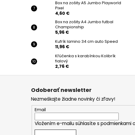
Box na zošity A5 Jumbo Playworld
Pixel
4,60 €
Box na zošity A4 Jumbo futbal
Championship
5,96 €
Kufrík lamino 34 cm auto Speed
11,96 €
Kľúčenka s karabínkou Kolibrík
fialový
2,76 €
Z
á
Odoberať newsletter
p
Nezmeškajte žiadne novinky či zľavy!
ä
t
Email
i
Vložením e-mailu súhlasíte s
podmienkami o
e