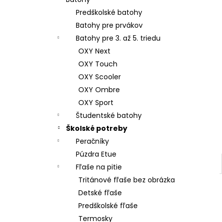
ŠKOLSKÝ SET 8-DIELNY OXY JUMPER
KOLIBRÍK FIALOVÝ
Predškolské batohy
128 €
Batohy pre prvákov
Batohy pre 3. až 5. triedu
OXY Next
OXY Touch
OXY Scooler
OXY Ombre
OXY Sport
Študentské batohy
Školské potreby
Peračníky
Púzdra Etue
Fľaše na pitie
Tritánové fľaše bez obrázka
Detské fľaše
Predškolské fľaše
Termosky