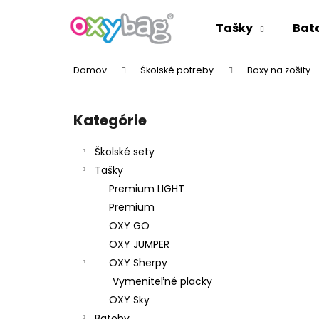
K
Prejsť
na
o
Tašky
Bat
obsah
Späť
Späť
š
do
do
í
Domov
Školské potreby
Boxy na zošity
k
obchodu
obchodu
B
o
Kategórie
Preskočiť
č
kategórie
n
Školské sety
ý
Tašky
p
Premium LIGHT
a
Premium
n
OXY GO
e
OXY JUMPER
l
OXY Sherpy
Vymeniteľné placky
OXY Sky
Batohy