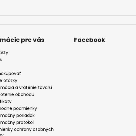
rmácie pre vás
Facebook
akty
s
nakupovať
é otázky
amácia a vrátenie tovaru
otenie obchodu
fikáty
odné podmienky
amačný poriadok
amačný protokol
ienky ochrany osobných
ov