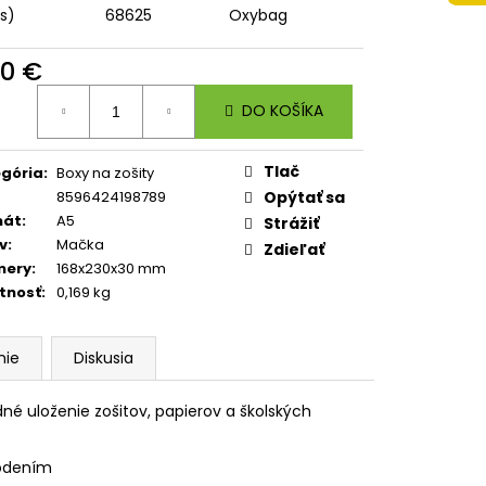
 A4 JUMBO AUTO SPEED
ks)
68625
Oxybag
40 €
otková
DO KOŠÍKA
:
Tlač
gória
:
Boxy na zošity
8596424198789
Opýtať sa
mát
:
A5
Strážiť
v
:
Mačka
Zdieľať
mery
:
168x230x30 mm
tnosť
:
0,169 kg
nie
Diskusia
é uloženie zošitov, papierov a školských
kodením