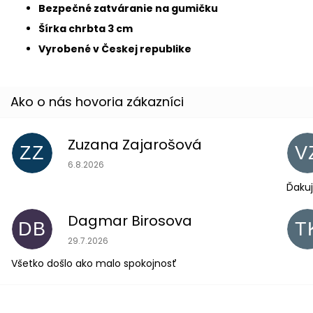
Bezpečné zatváranie na gumičku
Šírka chrbta 3 cm
Vyrobené v Českej republike
Zuzana Zajarošová
ZZ
V
Hodnotenie obchodu je 5 z 5 hviezdičiek.
6.8.2026
Ďakuj
Dagmar Birosova
DB
T
Hodnotenie obchodu je 5 z 5 hviezdičiek.
29.7.2026
Všetko došlo ako malo spokojnosť