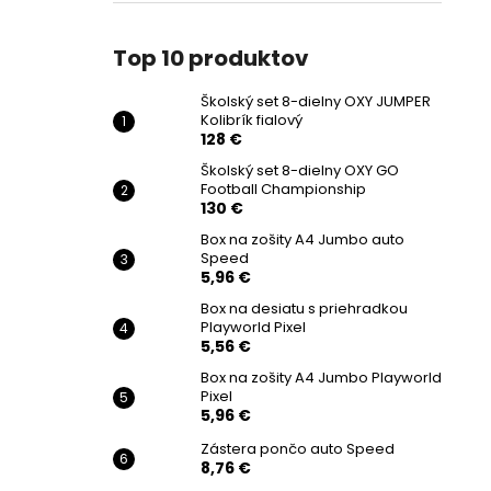
Top 10 produktov
Školský set 8-dielny OXY JUMPER
Kolibrík fialový
128 €
Školský set 8-dielny OXY GO
Football Championship
130 €
Box na zošity A4 Jumbo auto
Speed
5,96 €
Box na desiatu s priehradkou
Playworld Pixel
5,56 €
Box na zošity A4 Jumbo Playworld
Pixel
5,96 €
Zástera pončo auto Speed
8,76 €