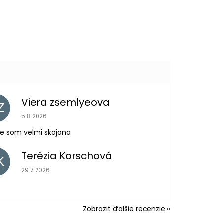
Viera zsemlyeova
Z
Hodnotenie obchodu je 5 z 5 hviezdičiek.
5.8.2026
e som velmi skojona
Terézia Korschová
K
Hodnotenie obchodu je 5 z 5 hviezdičiek.
29.7.2026
Zobraziť ďalšie recenzie