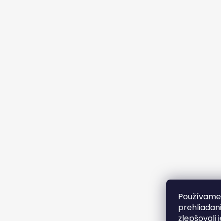
Používame 
prehliadan
zlepšovali 