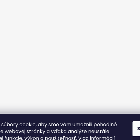
súbory cookie, aby sme vám umožnili pohodlné
ie webovej stránky a vďaka analýze neustále
jej funkcie, výkon a použiteľnosť.
Viac informácií