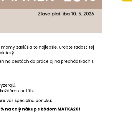
 A4 JUMBO AUTO SPEED
amy zaslúžia to najlepšie. Urobte radosť tej
aktický.
 deň na cestách do práce aj na prechádzkach s
vyzerajú.
u každému outfitu.
pre vás špeciálnu ponuku:
 20 % na celý nákup s kódom MATKA20!