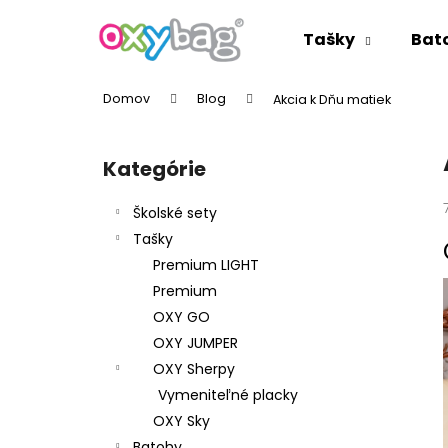
K
Prejsť
na
o
Tašky
Bat
obsah
Späť
Späť
š
do
do
í
Domov
Blog
Akcia k Dňu matiek
k
obchodu
obchodu
B
o
Kategórie
Preskočiť
č
kategórie
n
Školské sety
ý
Tašky
p
Premium LIGHT
a
Premium
n
OXY GO
e
OXY JUMPER
l
OXY Sherpy
Vymeniteľné placky
OXY Sky
Batohy