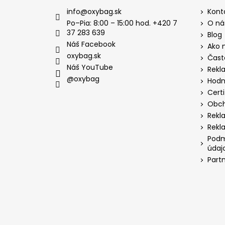
info
@
oxybag.sk
Kont
Po–Pia: 8:00 – 15:00 hod. +420 7
O ná
37 283 639
Blog
Náš Facebook
Ako 
oxybag.sk
Čast
Náš YouTube
Rekl
@oxybag
Hodn
Certi
Obch
Rekl
Rekl
Podm
údaj
Part