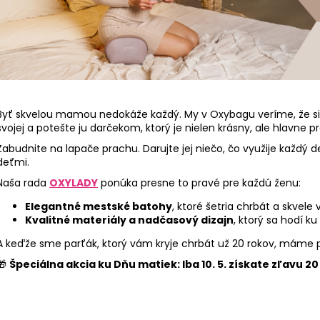
ŠKOLSKÝ SET 8-DIELNY OXY GO
BOX NA ZOŠITY
FOOTBALL CHAMPIONSHIP
5,96 €
130 €
Byť skvelou mamou nedokáže každý. My v Oxybagu veríme, že si m
svojej a potešte ju darčekom, ktorý je nielen krásny, ale hlavne pr
Zabudnite na lapače prachu. Darujte jej niečo, čo využije každý
deťmi.
Naša rada
OXYLADY
ponúka presne to pravé pre každú ženu:
Elegantné mestské batohy
, ktoré šetria chrbát a skvele 
Kvalitné materiály a nadčasový dizajn
, ktorý sa hodí k
A keďže sme parťák, ktorý vám kryje chrbát už 20 rokov, máme 
🎁
Špeciálna akcia ku Dňu matiek: Iba 10. 5. získate zľavu