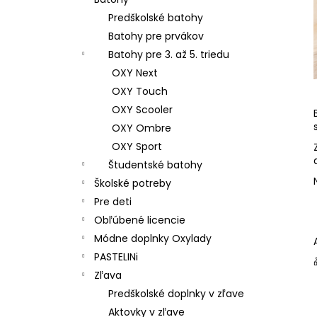
ŠKOLSKÝ SET 8-DIELNY OXY JUMPER
KOLIBRÍK FIALOVÝ
Predškolské batohy
128 €
Batohy pre prvákov
Batohy pre 3. až 5. triedu
OXY Next
OXY Touch
OXY Scooler
OXY Ombre
OXY Sport
Študentské batohy
Školské potreby
Pre deti
Obľúbené licencie
Módne doplnky Oxylady
PASTELINi
Zľava
Predškolské doplnky v zľave
Aktovky v zľave