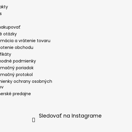
akty
s
nakupovať
é otázky
amácia a vrátenie tovaru
otenie obchodu
fikáty
odné podmienky
amačný poriadok
amačný protokol
ienky ochrany osobných
ov
nerské predajne
Sledovať na Instagrame