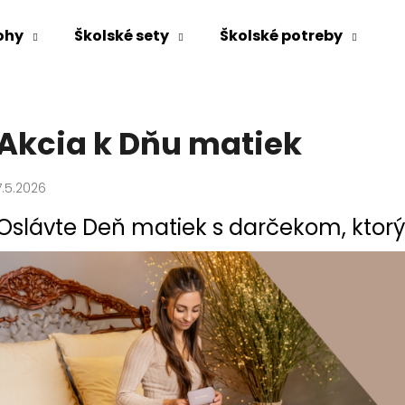
ohy
Školské sety
Školské potreby
Čo potrebujete nájsť?
Akcia k Dňu matiek
HĽADAŤ
7.5.2026
Oslávte Deň matiek s darčekom, ktorý 
Odporúčame