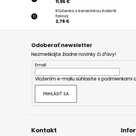
11,96 €
Kľúčenka s karabínkou Kolibrík
fialový
2,76 €
Z
á
Odoberať newsletter
p
Nezmeškajte žiadne novinky či zľavy!
ä
t
Email
i
Vložením e-mailu súhlasíte s
podmienkami o
e
PRIHLÁSIŤ SA
Kontakt
Info