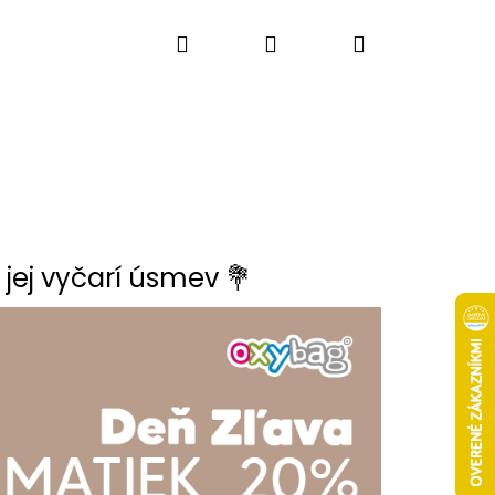
Hľadať
Prihlásenie
Nákupný
košík
jej vyčarí úsmev 💐
Nasledujúce