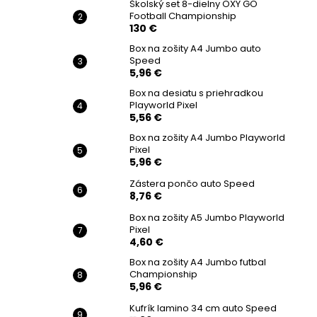
Školský set 8-dielny OXY GO
Football Championship
130 €
Box na zošity A4 Jumbo auto
Speed
5,96 €
Box na desiatu s priehradkou
Playworld Pixel
5,56 €
Box na zošity A4 Jumbo Playworld
Pixel
5,96 €
Zástera pončo auto Speed
8,76 €
Box na zošity A5 Jumbo Playworld
Pixel
4,60 €
Box na zošity A4 Jumbo futbal
Championship
5,96 €
Kufrík lamino 34 cm auto Speed