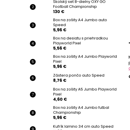
Školský set 8-dielny OXY GO
Football Championship
130 €
Box na zošity A4 Jumbo auto
Speed
5,96 €
Box na desiatu s priehradkou
Playworld Pixel
5,56 €
Box na zošity A4 Jumbo Playworld
Pixel
5,96 €
Zástera pončo auto Speed
8,76 €
Box na zošity A5 Jumbo Playworld
Pixel
4,60 €
Box na zošity A4 Jumbo futbal
Championship
5,96 €
Kufrík lamino 34 cm auto Speed