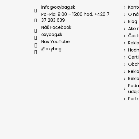
info
@
oxybag.sk
Kont
Po–Pia: 8:00 – 15:00 hod. +420 7
O ná
37 283 639
Blog
Náš Facebook
Ako 
oxybag.sk
Čast
Náš YouTube
Rekl
@oxybag
Hodn
Certi
Obch
Rekl
Rekl
Podm
údaj
Part