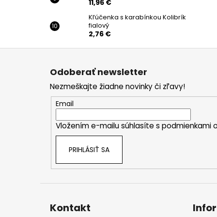
11,96 €
Kľúčenka s karabínkou Kolibrík
fialový
2,76 €
Z
á
Odoberať newsletter
p
Nezmeškajte žiadne novinky či zľavy!
ä
t
Email
i
Vložením e-mailu súhlasíte s
podmienkami o
e
PRIHLÁSIŤ SA
Kontakt
Info