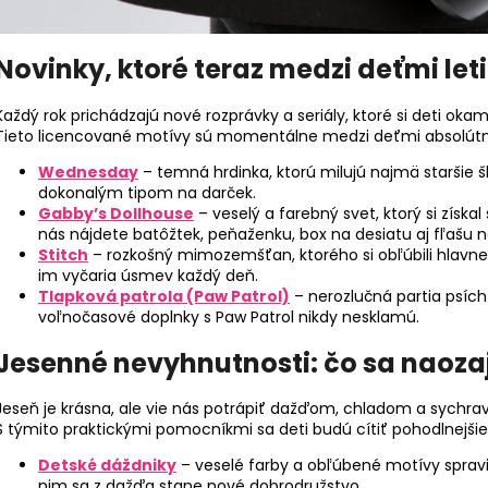
Novinky, ktoré teraz medzi deťmi let
Každý rok prichádzajú nové rozprávky a seriály, ktoré si deti okam
Tieto licencované motívy sú momentálne medzi deťmi absolútn
Wednesday
– temná hrdinka, ktorú milujú najmä staršie ško
dokonalým tipom na darček.
Gabby’s Dollhouse
– veselý a farebný svet, ktorý si získa
nás nájdete batôžtek, peňaženku, box na desiatu aj fľašu 
Stitch
– rozkošný mimozemšťan, ktorého si obľúbili hlavne
im vyčaria úsmev každý deň.
Tlapková patrola (Paw Patrol)
– nerozlučná partia psích 
voľnočasové doplnky s Paw Patrol nikdy nesklamú.
Jesenné nevyhnutnosti: čo sa naoza
Jeseň je krásna, ale vie nás potrápiť dažďom, chladom a sychr
S týmito praktickými pomocníkmi sa deti budú cítiť pohodlnejši
Detské dáždniky
– veselé farby a obľúbené motívy sprav
nim sa z dažďa stane nové dobrodružstvo.