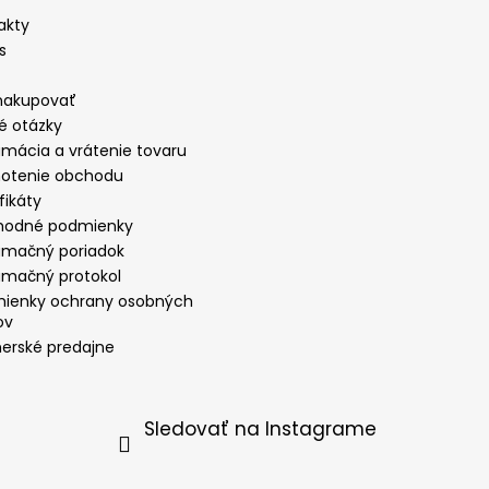
akty
s
nakupovať
é otázky
amácia a vrátenie tovaru
otenie obchodu
fikáty
odné podmienky
amačný poriadok
amačný protokol
ienky ochrany osobných
ov
nerské predajne
Sledovať na Instagrame