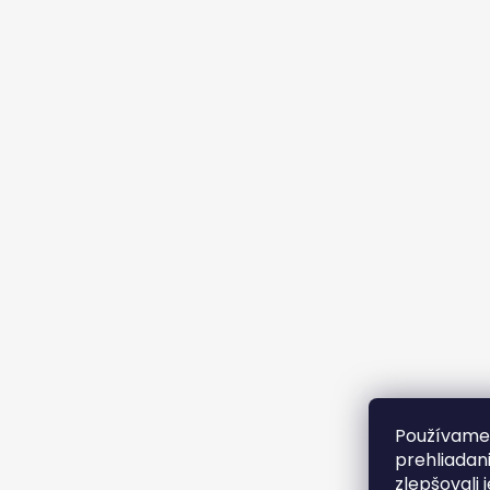
Používame 
prehliadan
zlepšovali 