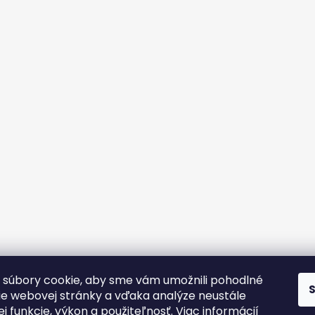
súbory cookie, aby sme vám umožnili pohodlné
ie webovej stránky a vďaka analýze neustále
jej funkcie, výkon a použiteľnosť.
Viac informácií