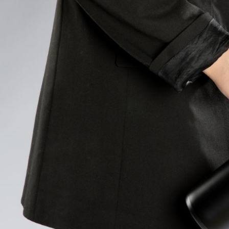
ŠKOLSKÝ SET 8-DIELNY OXY GO
BOX NA ZOŠITY
FOOTBALL CHAMPIONSHIP
5,96 €
130 €