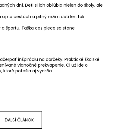
dných dní. Deti si ich obľúbia nielen do školy, ale
aj na cestách a pitný režim deti len tak
ov a športu. Taška cez plece sa stane
 načerpať inšpiráciu na darčeky.
Praktické školské
ysnívané vianočné prekvapenie.
Či už ide o
, ktoré potešia aj vydržia.
ĎALŠÍ ČLÁNOK