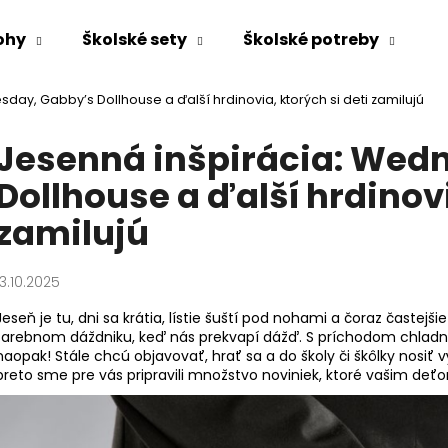
ohy
Školské sety
Školské potreby
day, Gabby’s Dollhouse a ďalší hrdinovia, ktorých si deti zamilujú
Čo potrebujete nájsť?
Jesenná inšpirácia: Wed
Dollhouse a ďalší hrdinovi
HĽADAŤ
zamilujú
Odporúčame
13.10.2025
Jeseň je tu, dni sa krátia, lístie šuští pod nohami a čoraz časte
farebnom dáždniku, keď nás prekvapí dážď.
S príchodom chladne
naopak! Stále chcú objavovať, hrať sa a do školy či škôlky nosiť
preto sme pre vás pripravili množstvo noviniek, ktoré vašim deťo