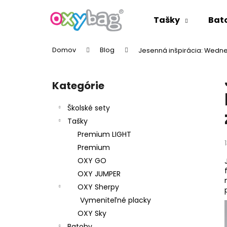
K
Prejsť
na
o
Tašky
Bat
obsah
Späť
Späť
š
do
do
í
Domov
Blog
Jesenná inšpirácia: Wednes
k
obchodu
obchodu
B
o
Kategórie
Preskočiť
č
kategórie
n
Školské sety
ý
Tašky
p
Premium LIGHT
a
Premium
n
OXY GO
e
OXY JUMPER
l
OXY Sherpy
Vymeniteľné placky
OXY Sky
Batohy