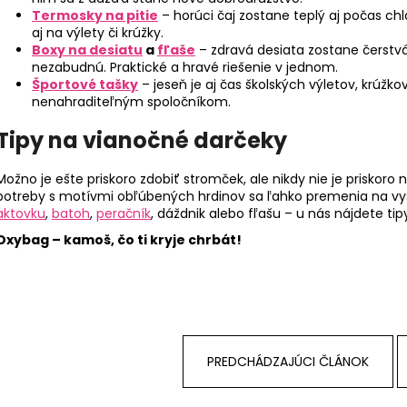
Termosky na pitie
– horúci čaj zostane teplý aj počas chla
aj na výlety či krúžky.
Boxy na desiatu
a
fľaše
– zdravá desiata zostane čerstvá 
nezabudnú. Praktické a hravé riešenie v jednom.
Športové tašky
– jeseň je aj čas školských výletov, krúžk
nenahraditeľným spoločníkom.
Tipy na vianočné darčeky
Možno je ešte priskoro zdobiť stromček, ale nikdy nie je priskoro
potreby s motívmi obľúbených hrdinov sa ľahko premenia na v
aktovku
,
batoh
,
peračník
, dáždnik alebo fľašu – u nás nájdete tipy
Oxybag – kamoš, čo ti kryje chrbát!
PREDCHÁDZAJÚCI ČLÁNOK