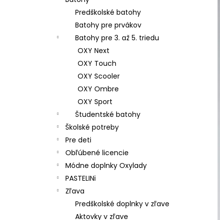
ŠKOLSKÝ SET 8-DIELNY OXY JUMPER
KOLIBRÍK FIALOVÝ
Predškolské batohy
128 €
Batohy pre prvákov
Batohy pre 3. až 5. triedu
OXY Next
OXY Touch
OXY Scooler
OXY Ombre
OXY Sport
Študentské batohy
Školské potreby
Pre deti
Obľúbené licencie
Módne doplnky Oxylady
PASTELINi
Zľava
Predškolské doplnky v zľave
Aktovky v zľave