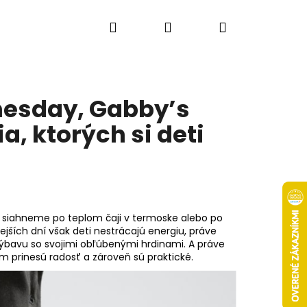
Hľadať
Prihlásenie
Nákupný
košík
nesday, Gabby’s
a, ktorých si deti
jšie siahneme po teplom čaji v termoske alebo po
jších dní však deti nestrácajú energiu, práve
 výbavu so svojimi obľúbenými hrdinami.
A práve
m prinesú radosť a zároveň sú praktické.
Nasledujúce