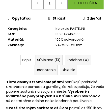
č
DO KOŠÍKA
cena:
a
m
e
Opýtať sa
Strážiť
Zdieľať
Kategória
:
Kolekcia PASTELINi
ŠKOLSKÝ
EAN
:
8596424167860
SET
Materiál
:
100% polypropylén
8-
DIELNY
Rozmery
:
247 x 320 x 5 mm
OXY
JUMPER
KOLIBRÍK
Popis
Súvisiace (13)
Podobné (4)
FIALOVÝ
128
Hodnotenie
Diskusia
€
Tieto dosky s tromi chlopňami
ponúkajú praktické
uzatváranie pomocou gumičky, čo zabezpečuje, že vaše
papiere zostanú na svojom mieste.
Vyrobené z
kvalitného polypropylénu o hrúbke 450 mikrónov
,
sú dostatočne odolné na každodenné používanie.
S rozšíriteľným chrbtom až 3 cm
pojmú až 250 listov