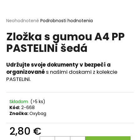
á
j
Priemerné
Neohodnotené
Podrobnosti hodnotenia
s
hodnotenie
ť
Zložka s gumou A4 PP
produktu
je
?
PASTELINi šedá
0,0
z
5
hviezdičiek.
Udržujte svoje dokumenty v bezpečí a
organizované
s našimi doskami z kolekcie
HĽADAŤ
PASTELINi.
O
Skladom
(>5 ks)
d
Kód:
2-668
p
Značka:
Oxybag
o
r
2,80 €
ú
Jednotková