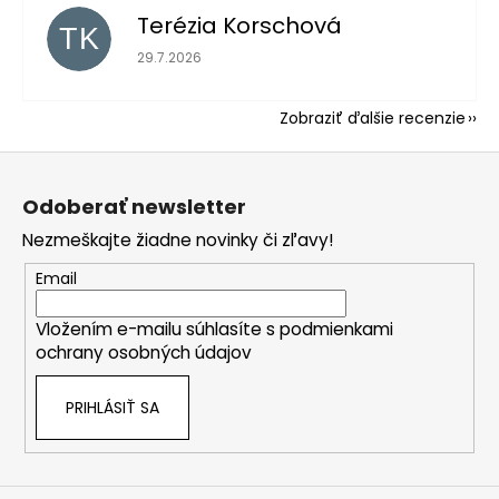
Terézia Korschová
TK
Hodnotenie obchodu je 5 z 5 hviezdičiek.
29.7.2026
Zobraziť ďalšie recenzie
Z
á
Odoberať newsletter
p
Nezmeškajte žiadne novinky či zľavy!
ä
t
Email
i
Vložením e-mailu súhlasíte s
podmienkami
e
ochrany osobných údajov
PRIHLÁSIŤ SA