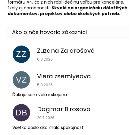
formátu A4, čo z nich robí ideálnu voľbu pre kancelárie,
školy aj domácnosti.
Skvelé na organizáciu dôležitých
dokumentov, projektov alebo školských potrieb
.
Zuzana Zajarošová
ZZ
Hodnotenie obchodu je 5 z 5 hviezdičiek.
6.8.2026
Viera zsemlyeova
VZ
Hodnotenie obchodu je 5 z 5 hviezdičiek.
5.8.2026
Ďakuje som velmi skojona
Dagmar Birosova
DB
Hodnotenie obchodu je 5 z 5 hviezdičiek.
29.7.2026
Všetko došlo ako malo spokojnosť