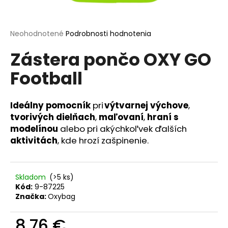
á
j
Priemerné
Neohodnotené
Podrobnosti hodnotenia
s
hodnotenie
ť
Zástera pončo OXY GO
produktu
je
?
Football
0,0
z
5
hviezdičiek.
Ideálny pomocník
pri
výtvarnej výchove
,
tvorivých dielňach
,
maľovaní
,
hraní s
HĽADAŤ
modelínou
alebo pri akýchkoľvek ďalších
aktivitách
, kde hrozí zašpinenie.
O
d
Skladom
(>5 ks)
p
Kód:
9-87225
o
Značka:
Oxybag
r
ú
8,76 €