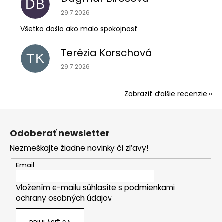
DB
Hodnotenie obchodu je 5 z 5 hviezdičiek.
29.7.2026
Všetko došlo ako malo spokojnosť
Terézia Korschová
TK
Hodnotenie obchodu je 5 z 5 hviezdičiek.
29.7.2026
Zobraziť ďalšie recenzie
Z
á
Odoberať newsletter
p
Nezmeškajte žiadne novinky či zľavy!
ä
t
Email
i
Vložením e-mailu súhlasíte s
podmienkami
e
ochrany osobných údajov