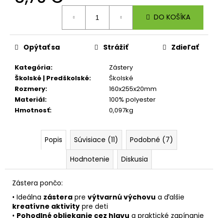
č
Jednotková
a
DO KOŠÍKA
cena:
m
e
Opýtať sa
Strážiť
Zdieľať
BOX
Kategória
:
Zástery
NA
ZOŠITY
Školské | Predškolské
:
Školské
A5
Rozmery
:
160x255x20mm
JUMBO
Materiál
:
100% polyester
PLAYWORLD
Hmotnosť
:
0,097kg
PIXEL
4,60
€
Popis
Súvisiace (11)
Podobné (7)
Hodnotenie
Diskusia
Zástera pončo:
• Ideálna
zástera
pre
výtvarnú výchovu
a ďalšie
kreatívne aktivity
pre deti
•
Pohodlné obliekanie cez hlavu
a praktické zapínanie