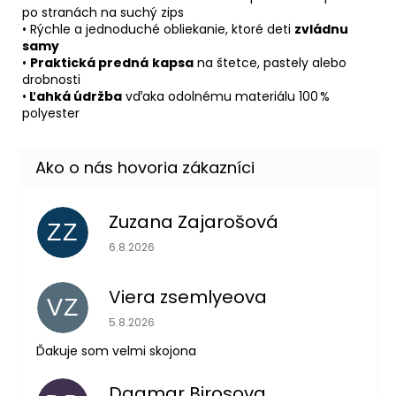
po stranách na suchý zips
• Rýchle a jednoduché obliekanie, ktoré deti
zvládnu
samy
•
Praktická predná
kapsa
na štetce, pastely alebo
drobnosti
•
Ľahká údržba
vďaka odolnému materiálu 100 %
polyester
Zuzana Zajarošová
ZZ
Hodnotenie obchodu je 5 z 5 hviezdičiek.
6.8.2026
Viera zsemlyeova
VZ
Hodnotenie obchodu je 5 z 5 hviezdičiek.
5.8.2026
Ďakuje som velmi skojona
Dagmar Birosova