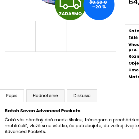
Z
64
ŠKOLSKÝ SET 8-DIELNY OXY JUMPER
BOX NA ZOŠITY
80,50 €
KOLIBRÍK FIALOVÝ
PIXEL
–20 %
Jedn
ZADARMO
cena
128 €
5,96 €
A
Kate
D
EAN
:
Vho
pre
:
Roz
A
Obj
Hmo
Mate
R
Popis
Hodnotenie
Diskusia
M
Batoh Seven Advanced Pockets
Čaká vás náročný deň medzi školou, tréningom a prechádzko
O
mohli čeliť, vložili sme všetko, čo potrebujete, do veľkej dvo
Advanced Pockets.