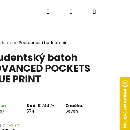
Hľadať
Prihlásenie
Nákupný
košík
erné
dnotené
Podrobnosti hodnotenia
tenie
udentský batoh
ktu
DVANCED POCKETS
UE PRINT
ičiek.
adom
Kód:
102447-
Značka:
ks)
574
Seven
Nasledujúce
0 €
–20 %