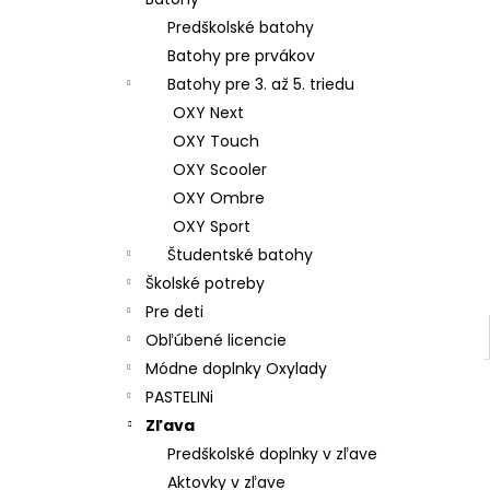
ŠKOLSKÝ SET 8-DIELNY OXY GO
FOOTBALL CHAMPIONSHIP
Predškolské batohy
130 €
Batohy pre prvákov
Batohy pre 3. až 5. triedu
OXY Next
OXY Touch
OXY Scooler
OXY Ombre
OXY Sport
Študentské batohy
Školské potreby
Pre deti
Obľúbené licencie
Módne doplnky Oxylady
PASTELINi
Zľava
Predškolské doplnky v zľave
Aktovky v zľave