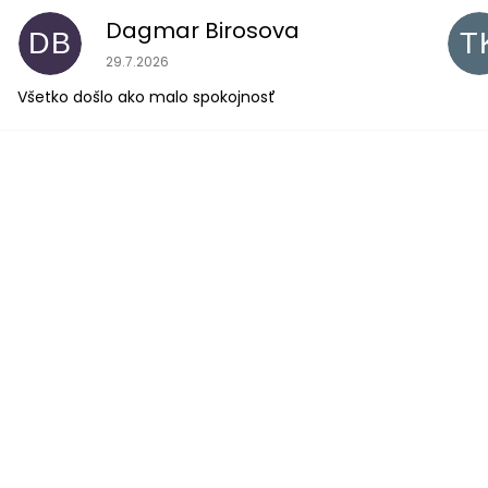
Dagmar Birosova
DB
T
Hodnotenie obchodu je 5 z 5 hviezdičiek.
29.7.2026
Všetko došlo ako malo spokojnosť