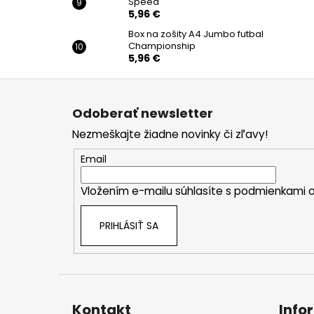
Speed
5,96 €
Box na zošity A4 Jumbo futbal
Championship
5,96 €
Z
á
Odoberať newsletter
p
Nezmeškajte žiadne novinky či zľavy!
ä
t
Email
i
Vložením e-mailu súhlasíte s
podmienkami o
e
PRIHLÁSIŤ SA
Kontakt
Info