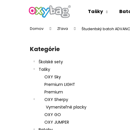
K
Prejsť
na
o
Tašky
Bat
obsah
Späť
Späť
š
do
do
í
Domov
Zľava
Študentský batoh ADVANC
k
obchodu
obchodu
B
o
Kategórie
Preskočiť
č
kategórie
n
Školské sety
ý
Tašky
p
OXY Sky
a
Premium LIGHT
n
Premium
e
OXY Sherpy
l
Vymeniteľné placky
OXY GO
OXY JUMPER
Batohy