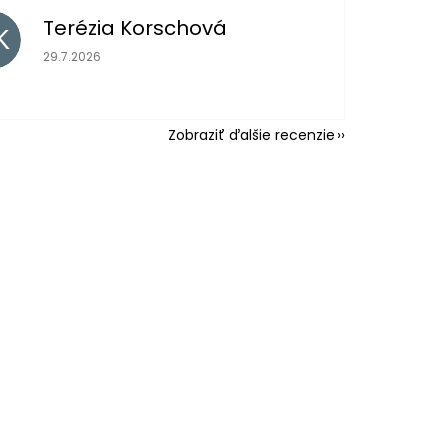
Terézia Korschová
K
Hodnotenie obchodu je 5 z 5 hviezdičiek.
29.7.2026
Zobraziť ďalšie recenzie