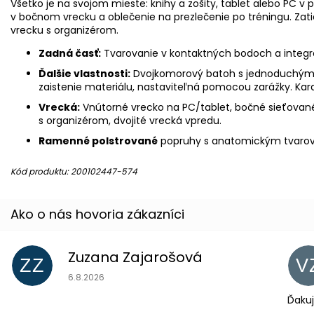
Všetko je na svojom mieste: knihy a zošity, tablet alebo PC v p
v bočnom vrecku a oblečenie na prezlečenie po tréningu. Zati
vrecku s organizérom.
Zadná časť:
Tvarovanie v kontaktných bodoch a integr
Ďalšie vlastnosti:
Dvojkomorový batoh s jednoduchým o
zaistenie materiálu, nastaviteľná pomocou zarážky. Kara
Vrecká:
Vnútorné vrecko na PC/tablet, bočné sieťované
s organizérom, dvojité vrecká vpredu.
Ramenné polstrované
popruhy s anatomickým tvaro
Kód produktu: 200102447-574
Zuzana Zajarošová
ZZ
V
Hodnotenie obchodu je 5 z 5 hviezdičiek.
6.8.2026
Ďakuj