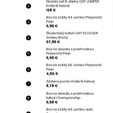
Školský set 8-dielny OXY JUMPER
Kolibrík fialový
128 €
Box na zošity A4 Jumbo Playworld
Pixel
5,96 €
Študentský batoh OXY SCOOLER
Smiley World
57,96 €
Box na desiatu s priehradkou
Playworld Pixel
5,56 €
Box na zošity A5 Jumbo Playworld
Pixel
4,60 €
Zástera pončo Kolibrík fialový
8,76 €
Box na desiatu s priehradkou
futbal Championship
5,56 €
Box na zošity A4 Jumbo auto