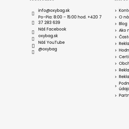
info
@
oxybag.sk
Kont
Po–Pia: 8:00 – 15:00 hod. +420 7
O ná
37 283 639
Blog
Náš Facebook
Ako 
oxybag.sk
Čast
Náš YouTube
Rekl
@oxybag
Hodn
Certi
Obch
Rekl
Rekl
Podm
údaj
Part