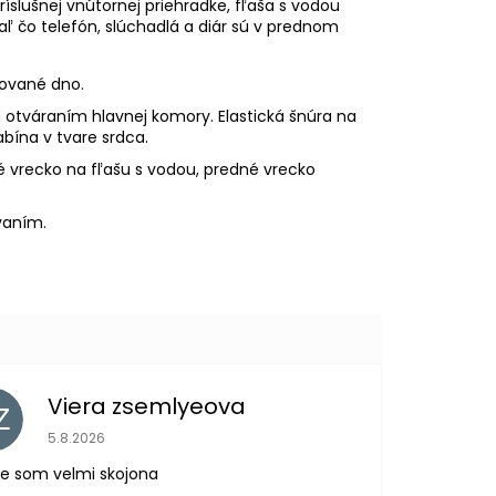
ríslušnej vnútornej priehradke, fľaša s vodou
aľ čo telefón, slúchadlá a diár sú v prednom
ované dno.
tváraním hlavnej komory. Elastická šnúra na
bína v tvare srdca.
 vrecko na fľašu s vodou, predné vrecko
vaním.
Viera zsemlyeova
Z
Hodnotenie obchodu je 5 z 5 hviezdičiek.
5.8.2026
e som velmi skojona