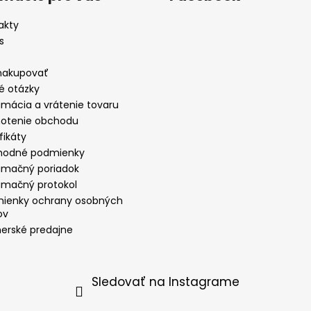
akty
s
nakupovať
é otázky
amácia a vrátenie tovaru
otenie obchodu
fikáty
odné podmienky
amačný poriadok
amačný protokol
ienky ochrany osobných
ov
nerské predajne
Sledovať na Instagrame