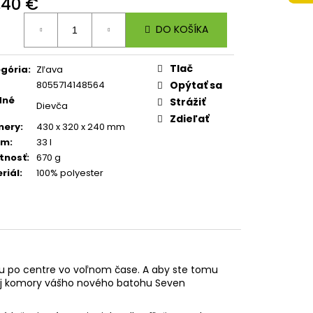
,40 €
 A4 JUMBO PLAYWORLD
otková
DO KOŠÍKA
:
Tlač
gória
:
Zľava
8055714148564
Opýtať sa
dné
Strážiť
Dievča
Zdieľať
mery
:
430 x 320 x 240 mm
em
:
33 l
tnosť
:
670 g
riál
:
100% polyester
u po centre vo voľnom čase. A aby ste tomu
jitej komory vášho nového batohu Seven