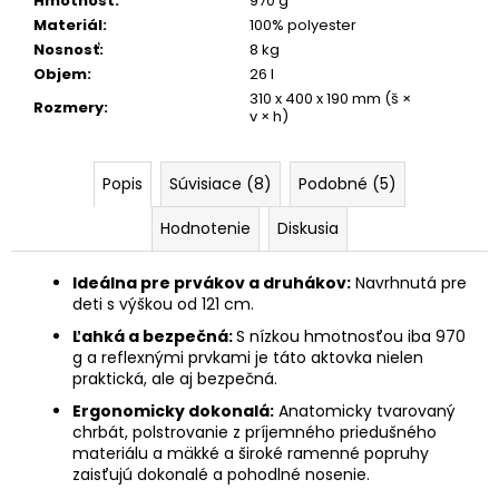
Hmotnost
:
970 g
Materiál
:
100% polyester
Nosnosť
:
8 kg
Objem
:
26 l
310 x 400 x 190 mm (š ×
Rozmery
:
v × h)
Popis
Súvisiace (8)
Podobné (5)
Hodnotenie
Diskusia
Ideálna pre prvákov a druhákov:
Navrhnutá pre
deti s výškou od 121 cm.
Ľahká a bezpečná:
S nízkou hmotnosťou iba 970
g a reflexnými prvkami je táto aktovka nielen
praktická, ale aj bezpečná.
Ergonomicky dokonalá:
Anatomicky tvarovaný
chrbát, polstrovanie z príjemného priedušného
materiálu a mäkké a široké ramenné popruhy
zaisťujú dokonalé a pohodlné nosenie.