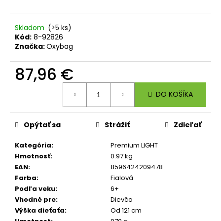
č
a
m
Skladom
(>5 ks)
e
Kód:
8-92826
Značka:
Oxybag
BOX
87,96 €
NA
DESIATU
Jednotková
S
DO KOŠÍKA
cena:
PRIEHRADKOU
PLAYWORLD
PIXEL
Opýtať sa
Strážiť
Zdieľať
5,56
€
Kategória
:
Premium LIGHT
Hmotnosť
:
0.97 kg
EAN
:
8596424209478
Farba
:
Fialová
Podľa veku
:
6+
Vhodné pre
:
Dievča
Výška dieťaťa
:
Od 121 cm