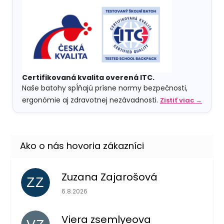
Certifikovaná kvalita overená ITC.
Naše batohy spĺňajú prísne normy bezpečnosti,
ergonómie aj zdravotnej nezávadnosti.
Zistiť viac →
Zuzana Zajarošová
ZZ
Hodnotenie obchodu je 5 z 5 hviezdičiek.
6.8.2026
Viera zsemlyeova