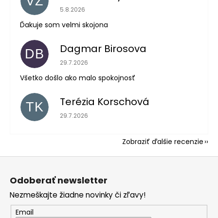
VZ
Hodnotenie obchodu je 5 z 5 hviezdičiek.
5.8.2026
Ďakuje som velmi skojona
Dagmar Birosova
DB
Hodnotenie obchodu je 5 z 5 hviezdičiek.
29.7.2026
Všetko došlo ako malo spokojnosť
Terézia Korschová
TK
Hodnotenie obchodu je 5 z 5 hviezdičiek.
29.7.2026
Zobraziť ďalšie recenzie
Z
á
Odoberať newsletter
p
Nezmeškajte žiadne novinky či zľavy!
ä
t
Email