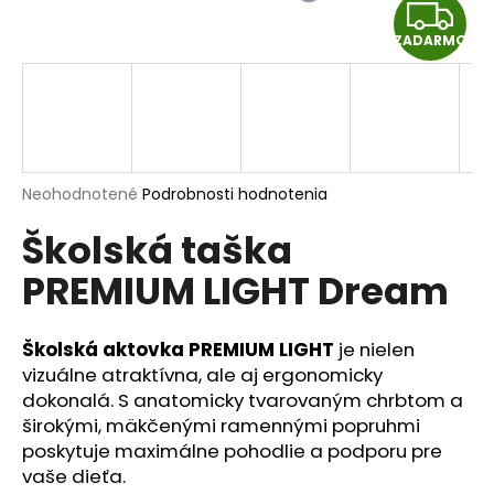
Z
á
ZADARMO
j
A
s
D
ť
?
A
R
Priemerné
Neohodnotené
Podrobnosti hodnotenia
hodnotenie
Školská taška
produktu
M
HĽADAŤ
je
PREMIUM LIGHT Dream
0,0
O
z
5
hviezdičiek.
Školská aktovka PREMIUM LIGHT
je nielen
O
d
vizuálne atraktívna, ale aj ergonomicky
p
dokonalá. S anatomicky tvarovaným chrbtom a
o
širokými, mäkčenými ramennými popruhmi
r
poskytuje maximálne pohodlie a podporu pre
ú
vaše dieťa.