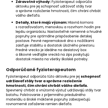
Zdravotné výhody:
Fyzioterapeut odporúča
aktovku pre jej schopnosť udržovať stály tvar
a správne rozloženie hmotnosti, čím chráni chrbát
vášho dieťaťa.
Detaily, ktoré majú význam:
Hlavná komora
s rozraďovačom, menovkou a rozvrhom hodín pre
lepšiu organizáciu. Nastaviteľné ramenné a hrudné
popruhy pre optimálne prispôsobenie detskej
postave. Pevné nepremokavé dno s nožičkami
zaisťuje stabilitu a dostatok úložného priestoru.
Predné vrecko je ideálne na desiatový box
a šikovné vedľajšie vrecká na zips poskytujú
dostatok miesta na všetky školské potreby.
Odporúčané fyzioterapeutom
Fyzioterapeut odporúča túto aktovku pre jej
schopnosť
udržiavať stály tvar a správne rozloženie
hmotnosti, čím chráni chrbát vášho dieťaťa.
Spevnený chrbát a vnútorná výstuž udržiavajú stály tvar
batohu. Polstrovanie z príjemného priedušného
materiálu a široké mäkčené popruhy zabezpečujú
rovnomerné zaťaženie ramien dieťaťa.