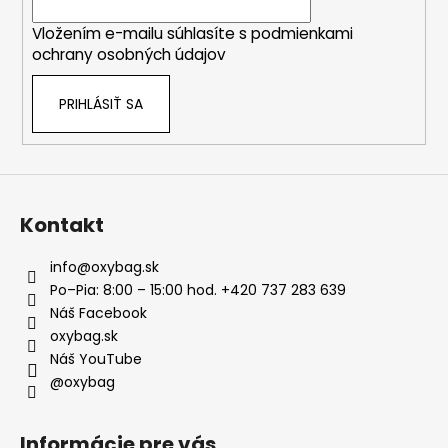
i
Vložením e-mailu súhlasíte s
podmienkami
e
ochrany osobných údajov
PRIHLÁSIŤ SA
Kontakt
info
@
oxybag.sk
Po–Pia: 8:00 – 15:00 hod. +420 737 283 639
Náš Facebook
oxybag.sk
Náš YouTube
@oxybag
Informácie pre vás