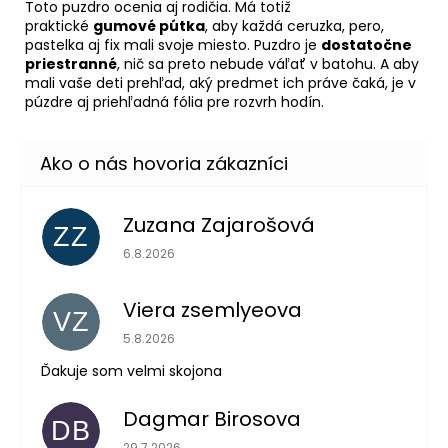
Toto puzdro ocenia aj rodičia. Má totiž
praktické
gumové pútka
, aby každá ceruzka, pero,
pastelka aj fix mali svoje miesto. Puzdro je
dostatočne
priestranné
, nič sa preto nebude váľať v batohu. A aby
mali vaše deti prehľad, aký predmet ich práve čaká, je v
púzdre aj priehľadná fólia pre rozvrh hodín.
Zuzana Zajarošová
ZZ
Hodnotenie obchodu je 5 z 5 hviezdičiek.
6.8.2026
Viera zsemlyeova
VZ
Hodnotenie obchodu je 5 z 5 hviezdičiek.
5.8.2026
Ďakuje som velmi skojona
Dagmar Birosova
DB
Hodnotenie obchodu je 5 z 5 hviezdičiek.
29.7.2026