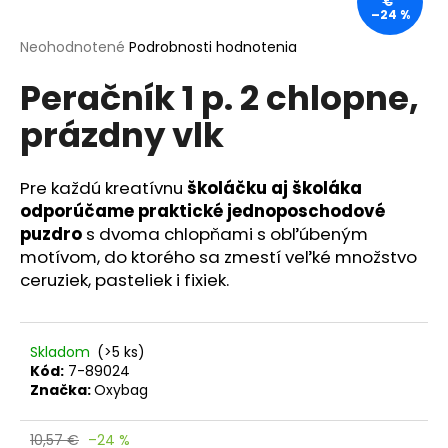
€
–24 %
á
j
Priemerné
Neohodnotené
Podrobnosti hodnotenia
hodnotenie
s
Peračník 1 p. 2 chlopne,
produktu
ť
je
prázdny vlk
0,0
?
z
5
hviezdičiek.
Pre každú kreatívnu
školáčku aj školáka
odporúčame praktické jednoposchodové
puzdro
s dvoma chlopňami s obľúbeným
HĽADAŤ
motívom, do ktorého sa zmestí veľké množstvo
ceruziek, pasteliek i fixiek.
O
d
Skladom
(>5 ks)
p
Kód:
7-89024
o
Značka:
Oxybag
r
ú
10,57 €
–24 %