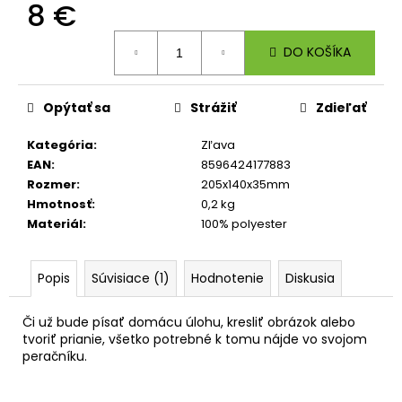
č
8 €
a
Jednotková
m
DO KOŠÍKA
cena:
e
Opýtať sa
Strážiť
Zdieľať
ŠTUDENTSKÝ
BATOH
OXY
Kategória
:
Zľava
SCOOLER
EAN
:
8596424177883
SMILEY
Rozmer
:
205x140x35mm
WORLD
Hmotnosť
:
0,2 kg
57,96
Materiál
:
100% polyester
€
Popis
Súvisiace (1)
Hodnotenie
Diskusia
Či už bude písať domácu úlohu, kresliť obrázok alebo
tvoriť prianie, všetko potrebné k tomu nájde vo svojom
peračníku.