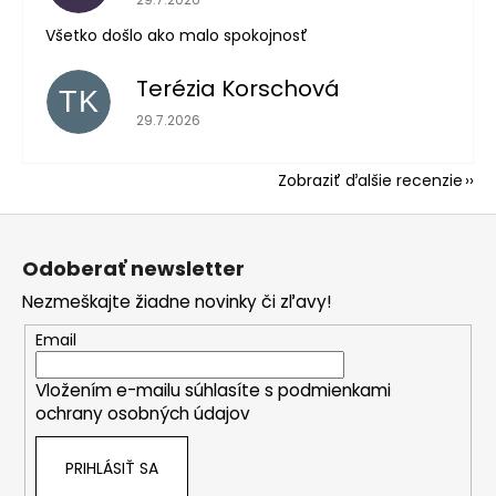
Všetko došlo ako malo spokojnosť
Terézia Korschová
TK
Hodnotenie obchodu je 5 z 5 hviezdičiek.
29.7.2026
Zobraziť ďalšie recenzie
Z
á
Odoberať newsletter
p
Nezmeškajte žiadne novinky či zľavy!
ä
t
Email
i
Vložením e-mailu súhlasíte s
podmienkami
e
ochrany osobných údajov
PRIHLÁSIŤ SA