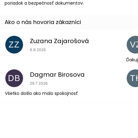
poriadok a bezpečnosť dokumentov.
Zuzana Zajarošová
ZZ
V
Hodnotenie obchodu je 5 z 5 hviezdičiek.
6.8.2026
Ďakuj
Dagmar Birosova
DB
T
Hodnotenie obchodu je 5 z 5 hviezdičiek.
29.7.2026
Všetko došlo ako malo spokojnosť