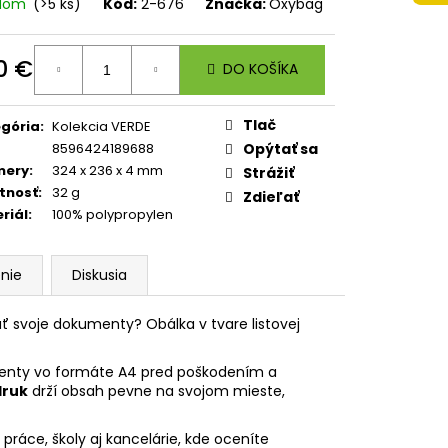
 A4 JUMBO AUTO SPEED
adom
(>5 ks)
Kód:
2-676
Značka:
Oxybag
0 €
DO KOŠÍKA
otková
:
Tlač
gória
:
Kolekcia VERDE
8596424189688
Opýtať sa
mery
:
324 x 236 x 4 mm
Strážiť
tnosť
:
32 g
Zdieľať
riál
:
100% polypropylen
nie
Diskusia
ť svoje dokumenty? Obálka v tvare listovej
menty vo formáte A4 pred poškodením a
druk
drží obsah pevne na svojom mieste,
práce, školy aj kancelárie, kde oceníte