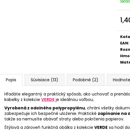
ŠKOLSKÝ SET 8-DIELNY OXY GO
BOX NA ZOŠITY
Skl
FOOTBALL CHAMPIONSHIP
5,96 €
130 €
1,4
Jedn
cena
Kate
EAN
:
Roz
Hmo
Mate
Popis
Súvisiace (13)
Podobné (2)
Hodnote
Hľadáte elegantný a praktický spôsob, ako uchovať a prenáša
kabelky z kolekcie
VERDE
je ideálnou voľbou.
Vyrobená z odolného polypropylénu
, chráni všetky doku
zabezpečuje ich bezpečné uloženie. Praktické
zapínanie na 
takže sa nemusíte obávať straty alebo pokrčenia papierov.
Štýlová a zároveň funkčná obálka z kolekcie
VERDE
sa hodí do 