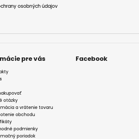
chrany osobných údajov
rmácie pre vás
Facebook
akty
s
nakupovať
é otázky
amácia a vrátenie tovaru
otenie obchodu
fikáty
odné podmienky
amačný poriadok