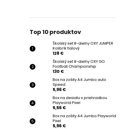
Top 10 produktov
Školský set 8-dielny OXY JUMPER
Kolibrík fialový
128 €
Školský set 8-dielny OXY GO
Football Championship
130 €
Box na zošity A4 Jumbo auto
Speed
5,96 €
Box na desiatu s priehradkou
Playworld Pixel
5,56 €
Box na zošity A4 Jumbo Playworld
Pixel
5,96 €