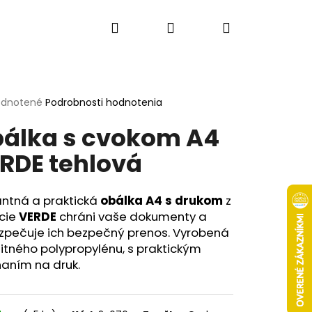
Hľadať
Prihlásenie
Nákupný
košík
erné
dnotené
Podrobnosti hodnotenia
tenie
álka s cvokom A4
ktu
RDE tehlová
ičiek.
antná a praktická
obálka A4 s drukom
z
kcie
VERDE
chráni vaše dokumenty a
zpečuje ich bezpečný prenos. Vyrobená
litného polypropylénu, s praktickým
naním na druk.
Nasledujúce