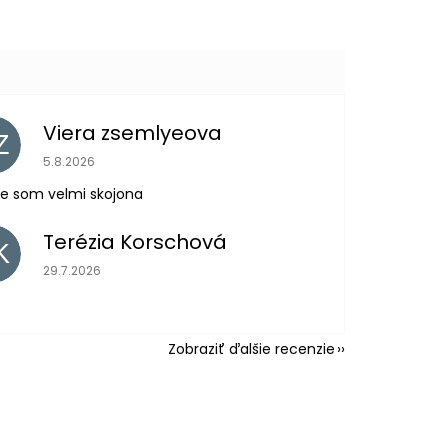
Viera zsemlyeova
Z
Hodnotenie obchodu je 5 z 5 hviezdičiek.
5.8.2026
e som velmi skojona
Terézia Korschová
K
Hodnotenie obchodu je 5 z 5 hviezdičiek.
29.7.2026
Zobraziť ďalšie recenzie