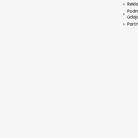
Rekl
Podm
údaj
Part