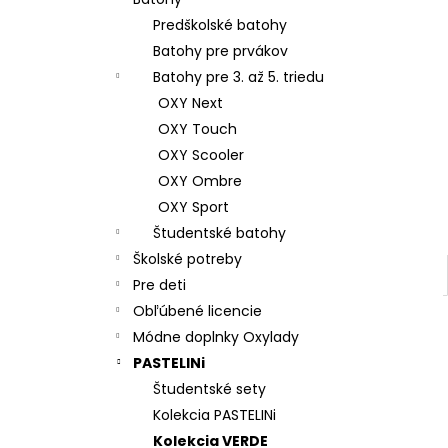
ŠKOLSKÝ SET 8-DIELNY OXY JUMPER
KOLIBRÍK FIALOVÝ
Predškolské batohy
128 €
Batohy pre prvákov
Batohy pre 3. až 5. triedu
OXY Next
OXY Touch
OXY Scooler
OXY Ombre
OXY Sport
Študentské batohy
Školské potreby
Pre deti
Obľúbené licencie
Módne doplnky Oxylady
PASTELINi
Študentské sety
Kolekcia PASTELINi
Kolekcia VERDE