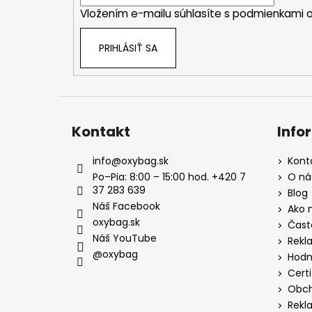
i
Vložením e-mailu súhlasíte s
podmienkami o
e
PRIHLÁSIŤ SA
Kontakt
Info
info
@
oxybag.sk
Kont
Po–Pia: 8:00 – 15:00 hod. +420 7
O ná
37 283 639
Blog
Náš Facebook
Ako 
oxybag.sk
Čast
Náš YouTube
Rekl
@oxybag
Hodn
Certi
Obch
Rekl