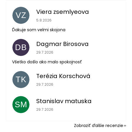
Viera zsemlyeova
VZ
Hodnotenie obchodu je 5 z 5 hviezdičiek.
5.8.2026
Ďakuje som velmi skojona
Dagmar Birosova
DB
Hodnotenie obchodu je 5 z 5 hviezdičiek.
29.7.2026
Všetko došlo ako malo spokojnosť
Terézia Korschová
TK
Hodnotenie obchodu je 5 z 5 hviezdičiek.
29.7.2026
Stanislav matuska
SM
Hodnotenie obchodu je 5 z 5 hviezdičiek.
29.7.2026
Zobraziť ďalšie recenzie