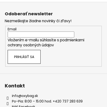
Z
á
Odoberať newsletter
p
Nezmeškajte žiadne novinky či zľavy!
ä
t
Email
i
Vložením e-mailu súhlasíte s
podmienkami
e
ochrany osobných údajov
PRIHLÁSIŤ SA
Kontakt
info
@
oxybag.sk
Po–Pia: 8:00 – 15:00 hod. +420 737 283 639
Náš Facebook