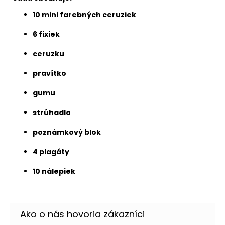
10 mini farebných ceruziek
6 fixiek
ceruzku
pravítko
gumu
strúhadlo
poznámkový blok
4 plagáty
10 nálepiek