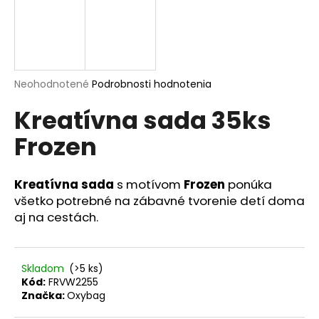
á
j
s
ť
Priemerné
Neohodnotené
Podrobnosti hodnotenia
?
hodnotenie
Kreatívna sada 35ks
produktu
je
Frozen
0,0
z
5
HĽADAŤ
hviezdičiek.
Kreatívna sada
s motívom
Frozen
ponúka
všetko potrebné na zábavné tvorenie detí doma
aj na cestách.
O
d
p
Skladom
(>5 ks)
o
Kód:
FRVW2255
r
Značka:
Oxybag
ú