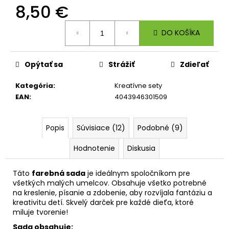
č
8,50 €
a
m
Jednotková
DO KOŠÍKA
e
cena:
Opýtať sa
Strážiť
Zdieľať
BOX
NA
ZOŠITY
Kategória
:
Kreatívne sety
A4
EAN
:
4043946301509
JUMBO
PLAYWORLD
PIXEL
Popis
Súvisiace (12)
Podobné (9)
5,96
€
Hodnotenie
Diskusia
Táto
farebná sada
je ideálnym spoločníkom pre
všetkých malých umelcov. Obsahuje všetko potrebné
na kreslenie, písanie a zdobenie, aby rozvíjala fantáziu a
kreativitu detí. Skvelý darček pre každé dieťa, ktoré
miluje tvorenie!
Sada obsahuje: