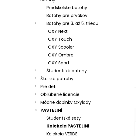
ŠKOLSKÝ SET 8-DIELNY OXY GO
FOOTBALL CHAMPIONSHIP
Predškolské batohy
130 €
Batohy pre prvákov
Batohy pre 3. až 5. triedu
OXY Next
OXY Touch
OXY Scooler
OXY Ombre
OXY Sport
Študentské batohy
Školské potreby
Pre deti
Obľúbené licencie
Módne doplnky Oxylady
PASTELINi
Študentské sety
Kolekcia PASTELINi
Kolekcia VERDE