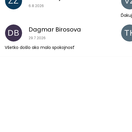
ZZ
V
Hodnotenie obchodu je 5 z 5 hviezdičiek.
6.8.2026
Ďakuj
Dagmar Birosova
DB
T
Hodnotenie obchodu je 5 z 5 hviezdičiek.
29.7.2026
Všetko došlo ako malo spokojnosť