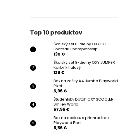
Top 10 produktov
Školský set 8-dielny OXY GO
Football Championship
130 €
Školský set 8-dielny OXY JUMPER
Kolibrík fialový
128 €
Box na zošity A4 Jumbo Playworld
Pixel
5,96 €
Študentský batoh OXY SCOOLER
Smiley World
57,96 €
Box na desiatu s priehradkou
Playworld Pixel
5,56 €