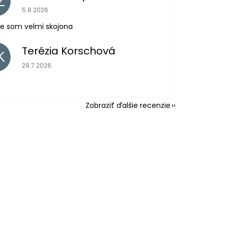
Z
Hodnotenie obchodu je 5 z 5 hviezdičiek.
5.8.2026
e som velmi skojona
Terézia Korschová
K
Hodnotenie obchodu je 5 z 5 hviezdičiek.
29.7.2026
Zobraziť ďalšie recenzie