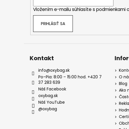
i
Vložením e-mailu súhlasíte s
podmienkami o
e
PRIHLÁSIŤ SA
Kontakt
Info
info
@
oxybag.sk
Kont
Po–Pia: 8:00 – 15:00 hod. +420 7
O ná
37 283 639
Blog
Náš Facebook
Ako 
oxybag.sk
Čast
Náš YouTube
Rekl
@oxybag
Hodn
Certi
Obch