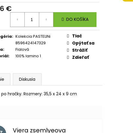
 A4 JUMBO PLAYWORLD
96 €
otková
DO KOŠÍKA
:
Tlač
gória
:
Kolekcia PASTELINi
8596424147329
Opýtať sa
ba
:
Fialová
Strážiť
riál
:
100% lamino 1
Zdieľať
ie
Diskusia
o hračky. Rozmery: 35,5 x 24 x 9 cm
Viera zsemlyeova