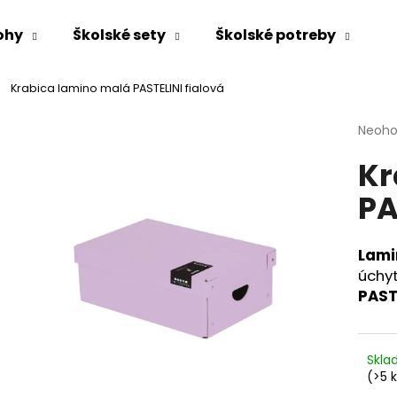
ohy
Školské sety
Školské potreby
Krabica lamino malá PASTELINI fialová
Čo potrebujete nájsť?
Priem
Neoho
hodno
Kr
produ
HĽADAŤ
je
PA
0,0
z
5
Odporúčame
hviezd
Lami
úchyt
PAST
Skl
(>5 