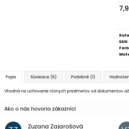
ŠKOLSKÝ SET 8-DIELNY OXY JUMPER
BOX NA ZOŠITY
KOLIBRÍK FIALOVÝ
PIXEL
7,
128 €
5,96 €
Jedn
cena
Kate
EAN
:
Far
Mate
Popis
Súvisiace (5)
Podobné (1)
Hodnoten
Vhodná na uchovanie rôznych predmetov od dokumentov až p
Zuzana Zajarošová