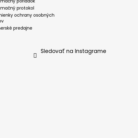
amačný poriadok
amačný protokol
ienky ochrany osobných
ov
nerské predajne
Sledovať na Instagrame