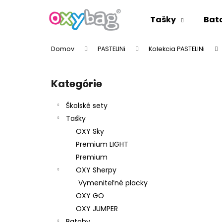
K
Prejsť
na
o
Tašky
Bat
obsah
Späť
Späť
š
do
do
í
Domov
PASTELINi
Kolekcia PASTELINi
k
obchodu
obchodu
B
o
Kategórie
Preskočiť
č
kategórie
n
Školské sety
ý
Tašky
p
OXY Sky
a
Premium LIGHT
n
Premium
e
OXY Sherpy
l
Vymeniteľné placky
OXY GO
OXY JUMPER
Batohy