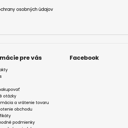
chrany osobných údajov
rmácie pre vás
Facebook
akty
s
nakupovať
é otázky
amácia a vrátenie tovaru
otenie obchodu
fikáty
odné podmienky