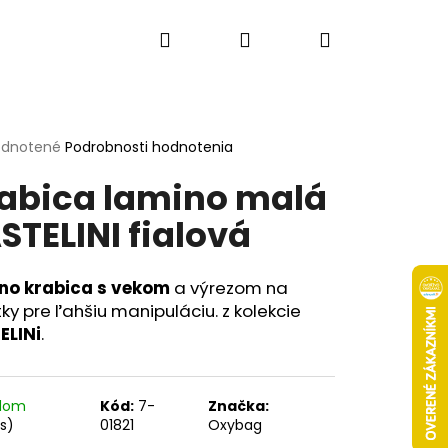
Hľadať
Prihlásenie
Nákupný
košík
erné
dnotené
Podrobnosti hodnotenia
tenie
abica lamino malá
ktu
STELINI fialová
ičiek.
no krabica s vekom
a výrezom na
ky pre ľahšiu manipuláciu. z kolekcie
ELINi
.
Nasledujúce
adom
Kód:
7-
Značka:
ks)
01821
Oxybag