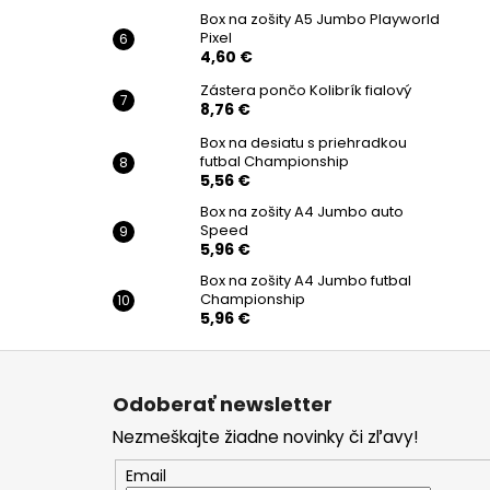
Box na zošity A5 Jumbo Playworld
Pixel
4,60 €
Zástera pončo Kolibrík fialový
8,76 €
Box na desiatu s priehradkou
futbal Championship
5,56 €
Box na zošity A4 Jumbo auto
Speed
5,96 €
Box na zošity A4 Jumbo futbal
Championship
5,96 €
Z
á
Odoberať newsletter
p
Nezmeškajte žiadne novinky či zľavy!
ä
t
Email