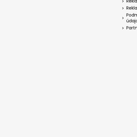
Rekl
Rekl
Podm
údaj
Part