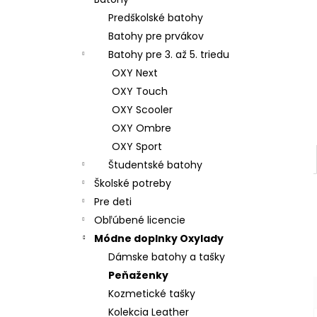
ŠKOLSKÝ SET 8-DIELNY OXY GO
FOOTBALL CHAMPIONSHIP
Predškolské batohy
130 €
Batohy pre prvákov
Batohy pre 3. až 5. triedu
OXY Next
OXY Touch
OXY Scooler
OXY Ombre
OXY Sport
Študentské batohy
Školské potreby
Pre deti
Obľúbené licencie
Módne doplnky Oxylady
Dámske batohy a tašky
Peňaženky
Kozmetické tašky
Kolekcia Leather