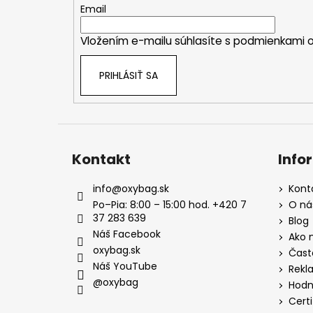
t
Email
i
Vložením e-mailu súhlasíte s
podmienkami o
e
PRIHLÁSIŤ SA
Kontakt
Info
info
@
oxybag.sk
Kont
Po–Pia: 8:00 – 15:00 hod. +420 7
O ná
37 283 639
Blog
Náš Facebook
Ako 
oxybag.sk
Čast
Náš YouTube
Rekl
@oxybag
Hodn
Certi