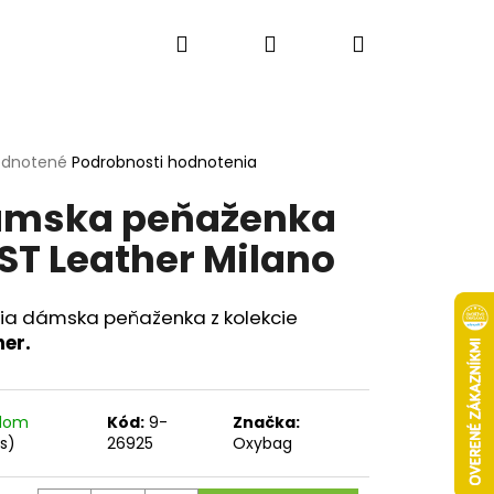
Hľadať
Prihlásenie
Nákupný
košík
erné
dnotené
Podrobnosti hodnotenia
tenie
mska peňaženka
ktu
ST Leather Milano
ičiek.
ia dámska peňaženka z kolekcie
her.
adom
Kód:
9-
Značka:
Nasledujúce
ks)
26925
Oxybag