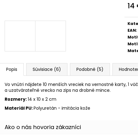
ŠKOLSKÝ SET 8-DIELNY OXY JUMPER
BOX NA ZOŠITY
14
KOLIBRÍK FIALOVÝ
PIXEL
Jedn
128 €
5,96 €
cena
Kate
EAN
:
Moti
Motí
Mate
Popis
Súvisiace (6)
Podobné (5)
Hodnote
Vo vnútri nájdete 10 menších vreciek na vernostné karty, 1 vä
a uzatvárateľné vrecko na zips na drobné mince.
Rozmery:
14 x 10 x 2 cm
Materiál PU:
Polyuretán - imitácia kože