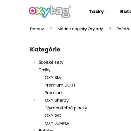
K
Prejsť
na
o
Tašky
Bat
obsah
Späť
Späť
š
do
do
í
Domov
Módne doplnky Oxylady
Peňaže
k
obchodu
obchodu
B
o
Kategórie
Preskočiť
č
kategórie
n
Školské sety
ý
Tašky
p
OXY Sky
a
Premium LIGHT
n
Premium
e
OXY Sherpy
l
Vymeniteľné placky
OXY GO
OXY JUMPER
Batohy