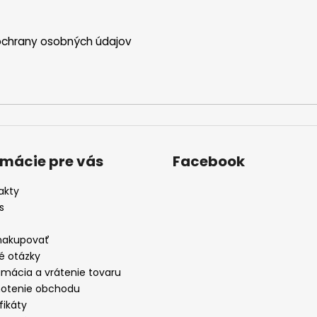
chrany osobných údajov
rmácie pre vás
Facebook
akty
s
nakupovať
é otázky
amácia a vrátenie tovaru
otenie obchodu
fikáty