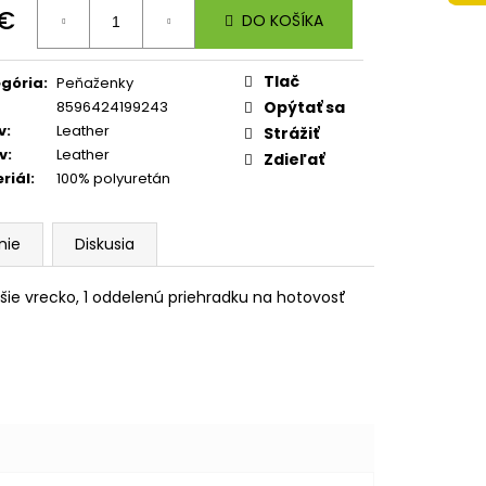
 A4 JUMBO PLAYWORLD
 €
DO KOŠÍKA
otková
:
Tlač
gória
:
Peňaženky
8596424199243
Opýtať sa
v
:
Leather
Strážiť
v
:
Leather
Zdieľať
riál
:
100% polyuretán
nie
Diskusia
čšie vrecko, 1 oddelenú priehradku na hotovosť