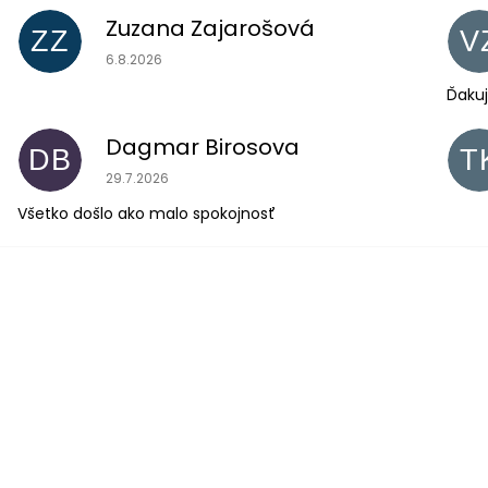
Zuzana Zajarošová
ZZ
V
Hodnotenie obchodu je 5 z 5 hviezdičiek.
6.8.2026
Ďakuj
Dagmar Birosova
DB
T
Hodnotenie obchodu je 5 z 5 hviezdičiek.
29.7.2026
Všetko došlo ako malo spokojnosť