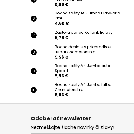
5,56 €
Box na zošity A5 Jumbo Playworld
Pixel
4,60 €
Zástera pončo Kolibrík fialový
8,76 €
Box na desiatu s priehradkou
futbal Championship
5,56 €
Box na zošity A4 Jumbo auto
Speed
5,96 €
Box na zošity A4 Jumbo futbal
Championship
5,96 €
Z
á
Odoberať newsletter
p
Nezmeškajte žiadne novinky či zľavy!
ä