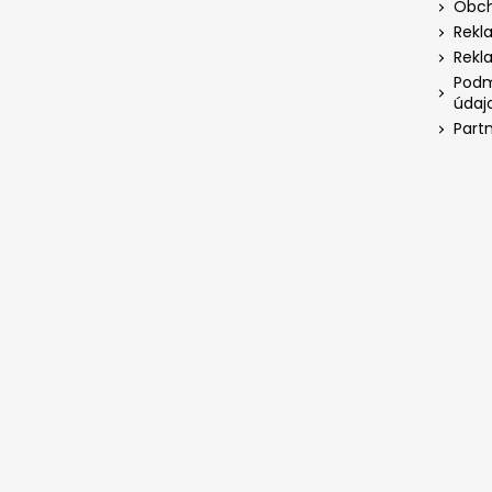
Obch
Rekl
Rekl
Podm
údaj
Part