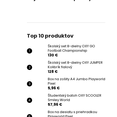
Top 10 produktov
Školský set 8-dielny OXY GO
Football Championship
130 €
Školský set 8-dielny OXY JUMPER
Kolibrík fialový
128 €
Box na zošity A4 Jumbo Playworld
Pixel
5,96 €
Študentský batoh OXY SCOOLER
Smiley World
57,96 €
Box na desiatu s priehradkou
Playworld Pixel