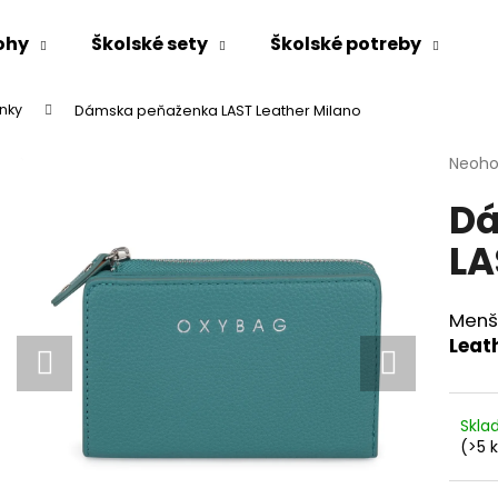
ohy
Školské sety
Školské potreby
nky
Dámska peňaženka LAST Leather Milano
Čo potrebujete nájsť?
Priem
Neoho
hodno
Dá
produ
HĽADAŤ
je
LA
0,0
z
5
Odporúčame
hviezd
Menš
Leat
Skl
(>5 