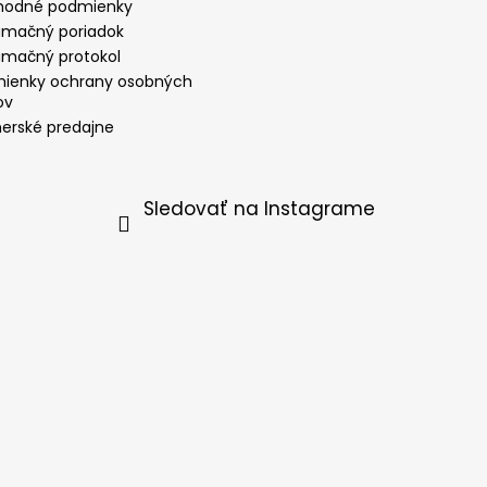
odné podmienky
amačný poriadok
amačný protokol
ienky ochrany osobných
ov
nerské predajne
Sledovať na Instagrame