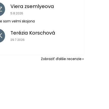
Viera zsemlyeova
Z
Hodnotenie obchodu je 5 z 5 hviezdičiek.
5.8.2026
e som velmi skojona
Terézia Korschová
K
Hodnotenie obchodu je 5 z 5 hviezdičiek.
29.7.2026
Zobraziť ďalšie recenzie