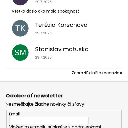
Hodnotenie obchodu je 5 z 5 hviezdičiek.
29.7.2026
Všetko došlo ako malo spokojnosť
Terézia Korschová
TK
Hodnotenie obchodu je 5 z 5 hviezdičiek.
29.7.2026
Stanislav matuska
SM
Hodnotenie obchodu je 5 z 5 hviezdičiek.
29.7.2026
Zobraziť ďalšie recenzie
Z
á
Odoberať newsletter
p
Nezmeškajte žiadne novinky či zľavy!
ä
t
Email
i
Vložením e-mailu súhlasíte s
podmienkami