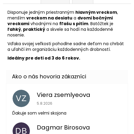
Disponuje jedným priestranným
hlavným vreckom
,
menším
vreckom na desiatu
a
dvomi bočnými
vreckami
vhodnými na
fľašu s pitím
. Batôžtek je
ľahký
,
praktický
a skvele sa hodí na každodenné
nosenie.
Vďaka svojej veľkosti pohodlne sadne deťom na chrbát
a uľahčí im organizáciu každodenných drobností.
Ideálny pre deti od 3 do 6 rokov.
Viera zsemlyeova
VZ
Hodnotenie obchodu je 5 z 5 hviezdičiek.
5.8.2026
Ďakuje som velmi skojona
Dagmar Birosova
DB