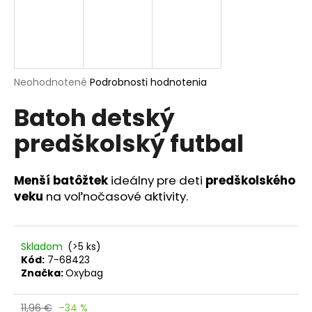
á
j
s
ť
Priemerné
Neohodnotené
Podrobnosti hodnotenia
?
hodnotenie
Batoh detský
produktu
je
predškolský futbal
0,0
z
5
HĽADAŤ
hviezdičiek.
Menší batôžtek
ideálny pre deti
predškolského
veku
na voľnočasové aktivity.
O
d
Skladom
(>5 ks)
p
Kód:
7-68423
o
Značka:
Oxybag
r
ú
11,96 €
–34 %