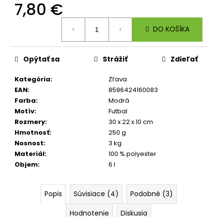
č
7,80 €
a
m
Jednotková
DO KOŠÍKA
cena:
e
Opýtať sa
Strážiť
Zdieľať
ŠKOLSKÝ
SET
8-
Kategória
:
Zľava
DIELNY
EAN
:
8596424160083
OXY
Farba
:
Modrá
JUMPER
KOLIBRÍK
Motív
:
Futbal
FIALOVÝ
Rozmery
:
30 x 22 x 10 cm
128
Hmotnosť
:
250 g
€
Nosnost
:
3 kg
Materiál
:
100 % polyester
Objem
:
6 l
Popis
Súvisiace (4)
Podobné (3)
Hodnotenie
Diskusia