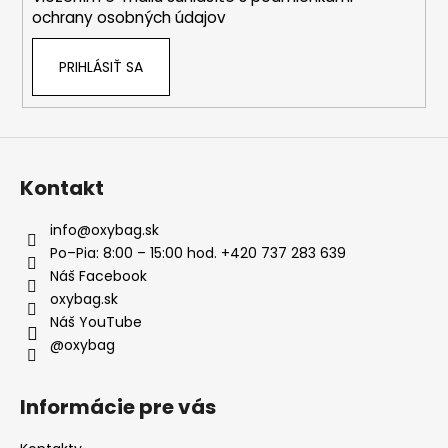
e
ochrany osobných údajov
PRIHLÁSIŤ SA
Kontakt
info
@
oxybag.sk
Po–Pia: 8:00 – 15:00 hod. +420 737 283 639
Náš Facebook
oxybag.sk
Náš YouTube
@oxybag
Informácie pre vás