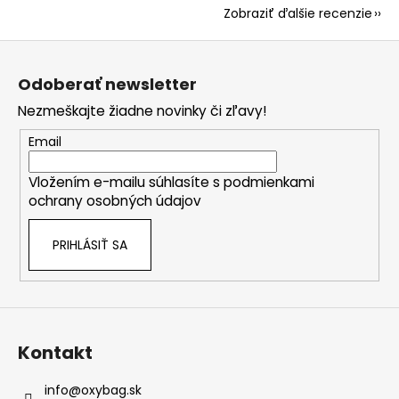
Zobraziť ďalšie recenzie
Z
á
Odoberať newsletter
p
Nezmeškajte žiadne novinky či zľavy!
ä
t
Email
i
Vložením e-mailu súhlasíte s
podmienkami
e
ochrany osobných údajov
PRIHLÁSIŤ SA
Kontakt
info
@
oxybag.sk