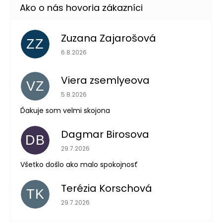
Zuzana Zajarošová
ZZ
Hodnotenie obchodu je 5 z 5 hviezdičiek.
6.8.2026
Viera zsemlyeova
VZ
Hodnotenie obchodu je 5 z 5 hviezdičiek.
5.8.2026
Ďakuje som velmi skojona
Dagmar Birosova
DB
Hodnotenie obchodu je 5 z 5 hviezdičiek.
29.7.2026
Všetko došlo ako malo spokojnosť
Terézia Korschová
TK
Hodnotenie obchodu je 5 z 5 hviezdičiek.
29.7.2026