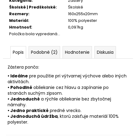
č
Kategória
:
Zástery
a
Školské | Predškolské
:
Školské
m
Rozmery
:
160x255x20mm
e
Materiál
:
100% polyester
Hmotnosť
:
0,097kg
Položka bola vypredaná…
BOX
NA
ZOŠITY
Popis
Podobné (2)
Hodnotenie
Diskusia
A4
JUMBO
AUTO
Zástera pončo:
SPEED
• Ideálne
pre použitie pri výtvarnej výchove alebo iných
5,96
aktivitách.
€
• Pohodlné
obliekanie cez hlavu a zapínanie po
stranách suchým zipsom.
• Jednoduché
a rýchle obliekanie bez zbytočnej
námahy.
• Jedno praktické
predné vrecko.
• Jednoduchá údržba
, ktorú zaisťuje materiál 100%
polyester.