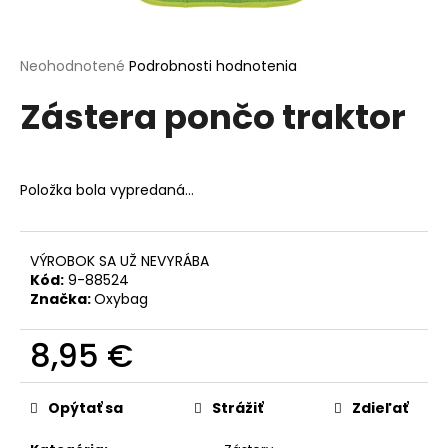
á
j
Priemerné
Neohodnotené
Podrobnosti hodnotenia
s
hodnotenie
ť
Zástera pončo traktor
produktu
je
?
0,0
z
5
Položka bola vypredaná…
hviezdičiek.
HĽADAŤ
VÝROBOK SA UŽ NEVYRÁBA
Kód:
9-88524
Značka:
Oxybag
O
d
8,95 €
p
Jednotková
o
cena:
r
Opýtať sa
Strážiť
Zdieľať
ú