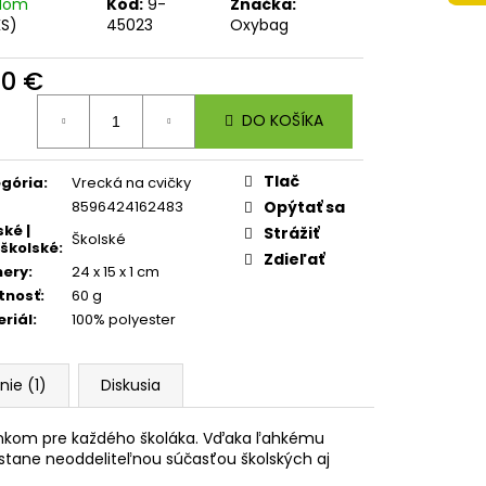
 A4 JUMBO AUTO SPEED
adom
Kód:
9-
Značka:
KS)
45023
Oxybag
90 €
otková
DO KOŠÍKA
:
Tlač
gória
:
Vrecká na cvičky
8596424162483
Opýtať sa
ské |
Strážiť
Školské
školské
:
Zdieľať
mery
:
24 x 15 x 1 cm
tnosť
:
60 g
riál
:
100% polyester
ie (1)
Diskusia
plnkom pre každého školáka. Vďaka ľahkému
stane neoddeliteľnou súčasťou školských aj