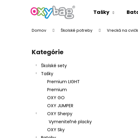
K
Prejsť
na
o
Tašky
Bat
obsah
Späť
Späť
š
do
do
í
Domov
Školské potreby
Vrecká na cvič
k
obchodu
obchodu
B
o
Kategórie
Preskočiť
č
kategórie
n
Školské sety
ý
Tašky
p
Premium LIGHT
a
Premium
n
OXY GO
e
OXY JUMPER
l
OXY Sherpy
Vymeniteľné placky
OXY Sky
Batohy