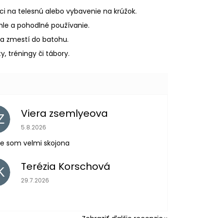
i na telesnú alebo vybavenie na krúžok.
le a pohodlné používanie.
sa zmestí do batohu.
y, tréningy či tábory.
Viera zsemlyeova
Z
Hodnotenie obchodu je 5 z 5 hviezdičiek.
5.8.2026
e som velmi skojona
Terézia Korschová
K
Hodnotenie obchodu je 5 z 5 hviezdičiek.
29.7.2026