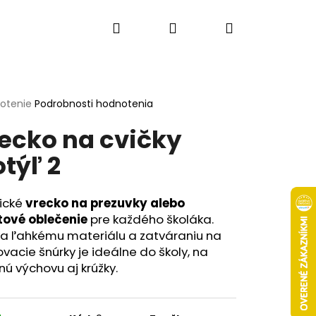
Hľadať
Prihlásenie
Nákupný
košík
erné
notenie
Podrobnosti hodnotenia
tenie
ecko na cvičky
ktu
týľ 2
ičiek.
tické
vrecko na prezuvky alebo
tové oblečenie
pre každého školáka.
a ľahkému materiálu a zatváraniu na
vacie šnúrky je ideálne do školy, na
nú výchovu aj krúžky.
Nasledujúce