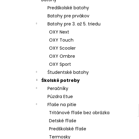
ŠKOLSKÝ SET 8-DIELNY OXY JUMPER
KOLIBRÍK FIALOVÝ
Predškolské batohy
128 €
Batohy pre prvákov
Batohy pre 3. až 5. triedu
OXY Next
OXY Touch
OXY Scooler
OXY Ombre
OXY Sport
Študentské batohy
Školské potreby
Peračníky
Púzdra Etue
Fľaše na pitie
Tritánové fľaše bez obrázka
Detské fľaše
Predškolské fľaše
Termosky