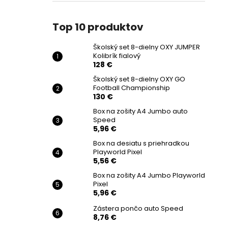
Top 10 produktov
Školský set 8-dielny OXY JUMPER
Kolibrík fialový
128 €
Školský set 8-dielny OXY GO
Football Championship
130 €
Box na zošity A4 Jumbo auto
Speed
5,96 €
Box na desiatu s priehradkou
Playworld Pixel
5,56 €
Box na zošity A4 Jumbo Playworld
Pixel
5,96 €
Zástera pončo auto Speed
8,76 €