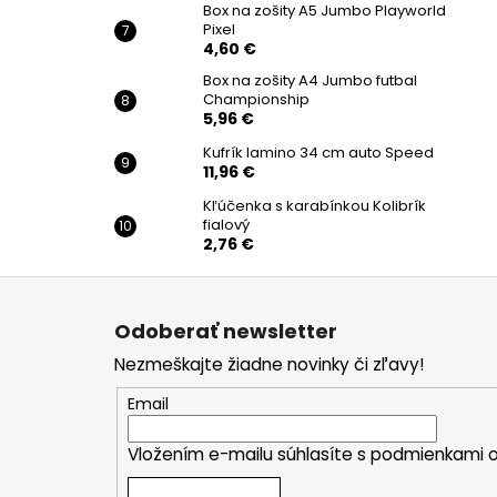
Box na zošity A5 Jumbo Playworld
Pixel
4,60 €
Box na zošity A4 Jumbo futbal
Championship
5,96 €
Kufrík lamino 34 cm auto Speed
11,96 €
Kľúčenka s karabínkou Kolibrík
fialový
2,76 €
Z
á
Odoberať newsletter
p
Nezmeškajte žiadne novinky či zľavy!
ä
t
Email
i
Vložením e-mailu súhlasíte s
podmienkami o
e