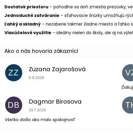
Dostatok priestoru
– pohodlne sa doň zmestia prezúvky, vec
Jednoduché zatváranie
– sťahovacie šnúrky umožňujú rých
Ľahký a skladný
– nezaberie takmer žiadne miesto a ľahko 
Viacúčelové využitie
– ideálny nielen do školy, ale aj na výlet
Zuzana Zajarošová
ZZ
V
Hodnotenie obchodu je 5 z 5 hviezdičiek.
6.8.2026
Ďakuj
Dagmar Birosova
DB
T
Hodnotenie obchodu je 5 z 5 hviezdičiek.
29.7.2026
Všetko došlo ako malo spokojnosť