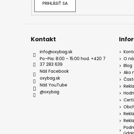
PRIHLÁSIŤ SA
Kontakt
Info
info
@
oxybag.sk
Kont
Po–Pia: 8:00 – 15:00 hod. +420 7
O ná
37 283 639
Blog
Náš Facebook
Ako 
oxybag.sk
Čast
Náš YouTube
Rekl
@oxybag
Hodn
Certi
Obch
Rekl
Rekl
Podm
údaj