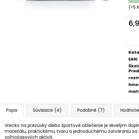
ŠKOLSKÝ SET 8-DIELNY OXY GO
BOX NA ZOŠITY
Skl
FOOTBALL CHAMPIONSHIP
(>5 
5,96 €
130 €
6,
Jedn
cena
Kate
EAN
:
Škol
Pred
roz
hmo
mate
Popis
Súvisiace (4)
Podobné (7)
Hodnoten
Vrecko na prezúvky alebo športové oblečenie je skvelým do
materiálu, praktickému tvaru a jednoduchému zatváraniu sa 
voľnočasových aktivít.