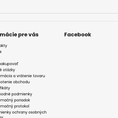
rmácie pre vás
Facebook
akty
s
nakupovať
é otázky
amácia a vrátenie tovaru
otenie obchodu
fikáty
odné podmienky
amačný poriadok
amačný protokol
ienky ochrany osobných
ov