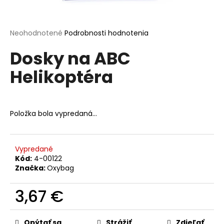
á
j
Priemerné
Neohodnotené
Podrobnosti hodnotenia
s
hodnotenie
ť
Dosky na ABC
produktu
je
?
Helikoptéra
0,0
z
5
hviezdičiek.
Položka bola vypredaná…
HĽADAŤ
Vypredané
O
Kód:
4-00122
Značka:
Oxybag
d
p
3,67 €
o
r
Jednotková
ú
cena:
Opýtať sa
Strážiť
Zdieľať