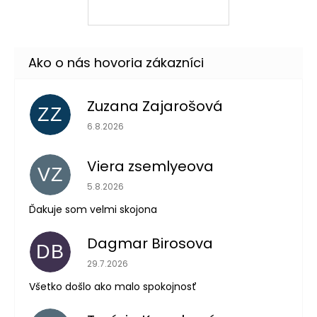
Zuzana Zajarošová
ZZ
Hodnotenie obchodu je 5 z 5 hviezdičiek.
6.8.2026
Viera zsemlyeova
VZ
Hodnotenie obchodu je 5 z 5 hviezdičiek.
5.8.2026
Ďakuje som velmi skojona
Dagmar Birosova
DB
Hodnotenie obchodu je 5 z 5 hviezdičiek.
29.7.2026
Všetko došlo ako malo spokojnosť