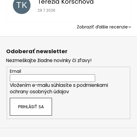
Terézia Korschová
TK
Hodnotenie obchodu je 5 z 5 hviezdičiek.
29.7.2026
Zobraziť ďalšie recenzie
Z
á
Odoberať newsletter
p
Nezmeškajte žiadne novinky či zľavy!
ä
t
Email
i
Vložením e-mailu súhlasíte s
podmienkami
e
ochrany osobných údajov
PRIHLÁSIŤ SA