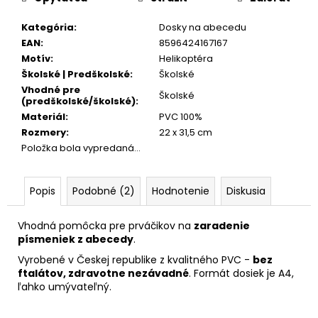
č
a
Kategória
:
Dosky na abecedu
m
EAN
:
8596424167167
e
Motív
:
Helikoptéra
Školské | Predškolské
:
Školské
BOX
Vhodné pre
Školské
(predškolské/školské)
:
NA
ZOŠITY
Materiál
:
PVC 100%
A4
Rozmery
:
22 x 31,5 cm
JUMBO
Položka bola vypredaná…
AUTO
SPEED
5,96
Popis
Podobné (2)
Hodnotenie
Diskusia
€
Vhodná pomôcka pre prváčikov na
zaradenie
písmeniek z abecedy
.
Vyrobené v
Českej republike
z kvalitného PVC -
bez
ftalátov, zdravotne nezávadné
. Formát dosiek je A4,
ľahko umývateľný.